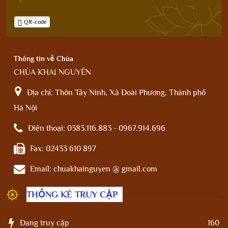
QR-code
Thông tin về Chùa
CHÙA KHAI NGUYÊN
Địa chỉ:
Thôn Tây Ninh, Xã Đoài Phương, Thành phố
Hà Nội
Điện thoại:
0383.116.883 - 0967.914.696
Fax:
02433 610 897
Email:
chuakhainguyen @ gmail.com
THỐNG KÊ TRUY CẬP
Đang truy cập
160