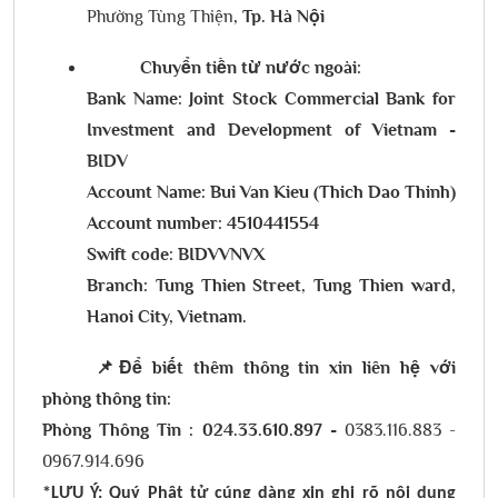
Phường Tùng Thiện
, Tp. Hà Nội
Chuyển tiền từ nước ngoài:
Bank Name: Joint Stock Commercial Bank for
Investment and Development of Vietnam -
BIDV
Account Name: Bui Van Kieu (Thich Dao Thinh)
Account number: 4510441554
Swift code: BIDVVNVX
Branch: Tung Thien Street, Tung Thien ward,
Hanoi City, Vietnam.
📌Để biết thêm thông tin xin liên hệ với
phòng thông tin:
Phòng Thông Tin :
024.33.610.897
-
0383.116.883 -
0967.914.696
*LƯU Ý: Quý Phật tử cúng dàng xin ghi rõ nội dung