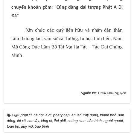
chuyển khoản gồm: "
Cúng dàng đại tượng Phật A Di
Đà
"
Xin chúc các quý liên hữu và nhân dân thân
tâm thường lạc, van sự cát tường, tu học tinh tiến, Nam
Mô Công Đức Lâm Bồ Tát Ma Ha Tát – Tác Đại Chứng
Minh
Nguồn tin:
Chùa Khai Nguyên.
phật tử
hà nội
a di
phật pháp
an lạc
xây dựng
thành phố
sơn
Tags:
,
,
,
,
,
,
,
đông
thị xã
sơn tây
tăng ni
thế giới
chúng sinh
hòa bình
người người
,
,
,
,
,
,
,
,
toàn bộ
quy mô
bảo bình
,
,