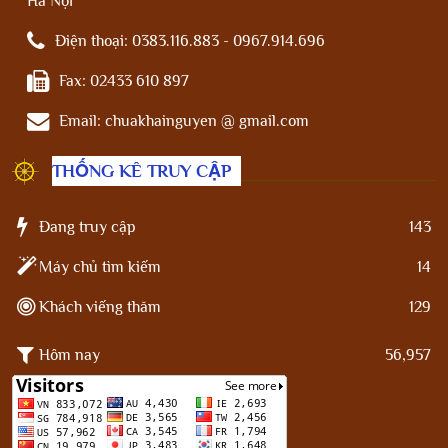
Hà Nội
Điện thoại:
0383.116.883 - 0967.914.696
Fax:
02433 610 897
Email:
chuakhainguyen @ gmail.com
THỐNG KÊ TRUY CẬP
Đang truy cập
143
Máy chủ tìm kiếm
14
Khách viếng thăm
129
Hôm nay
56,957