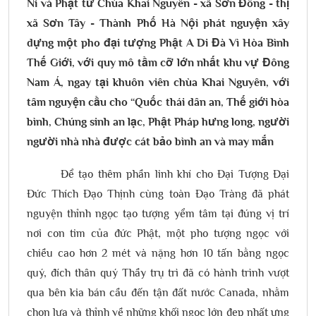
Ni và Phật tử Chùa Khai Nguyên - xã Sơn Đông - thị
xã Sơn Tây - Thành Phố Hà Nội phát nguyện xây
dựng một pho đại tượng Phật A Di Đà Vì Hòa Bình
Thế Giới, với quy mô tầm cỡ lớn nhất khu vự Đông
Nam Á, ngay tại khuôn viên chùa Khai Nguyên, với
tâm nguyện cầu cho “Quốc thái dân an, Thế giới hòa
bình, Chúng sinh an lạc, Phật Pháp hưng long, người
người nhà nhà được cát bảo bình an và may mắn
Để tạo thêm phần linh khí cho Đại Tượng Đại
Đức Thích Đạo Thịnh cùng toàn Đạo Tràng đã phát
nguyện thỉnh ngọc tạo tượng yểm tâm tại đúng vị trí
nơi con tim của đức Phật, một pho tượng ngọc với
chiều cao hơn 2 mét và nặng hơn 10 tấn bằng ngọc
quý, đích thân quý Thầy trụ trì đã có hành trình vượt
qua bên kia bán cầu đến tận đất nước Canada, nhằm
chọn lựa và thỉnh về những khối ngọc lớn đẹp nhất ưng