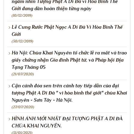
ngắm nhìn Tượng Phật A Di Đà vì Hòa Bình Thế
Giới đang dần hoàn thiện từng ngày
(10/12/2019)
Lễ Cung Rước Phật Ngọc A Di Đà Vì Hòa Bình Thế
Giới
(30/12/2019)
Hà Nội: Chùa Khai Nguyên tổ chức lễ ra mắt và trao
giấy chứng nhận Gia đình Phật tử, và Pháp hội Địa
Tạng Tháng 05
(21/07/2020)
Cận cảnh đóa sen trên cánh tay tiếp dẫn của đại
tượng Phật A Di Đà " vì hòa bình thế giới" chùa Khai
Nguyên - Sơn Tây - Hà Nội.
(27/07/2020)
HÌNH ẢNH MỚI NHẤT ĐẠI TƯỢNG PHẬT A DI ĐÀ
CHÙA KHAI NGUYÊN.
(31/01/2021)