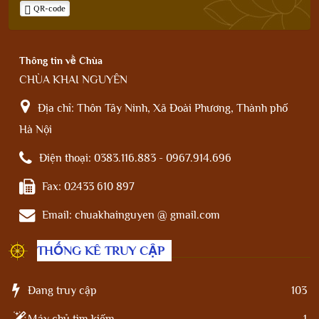
QR-code
Thông tin về Chùa
CHÙA KHAI NGUYÊN
Địa chỉ:
Thôn Tây Ninh, Xã Đoài Phương, Thành phố
Hà Nội
Điện thoại:
0383.116.883 - 0967.914.696
Fax:
02433 610 897
Email:
chuakhainguyen @ gmail.com
THỐNG KÊ TRUY CẬP
Đang truy cập
103
Máy chủ tìm kiếm
1