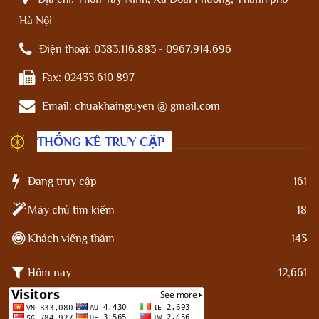
Hà Nội
Điện thoại:
0383.116.883 - 0967.914.696
Fax:
02433 610 897
Email:
chuakhainguyen @ gmail.com
THỐNG KÊ TRUY CẬP
Đang truy cập
161
Máy chủ tìm kiếm
18
Khách viếng thăm
143
Hôm nay
12,661