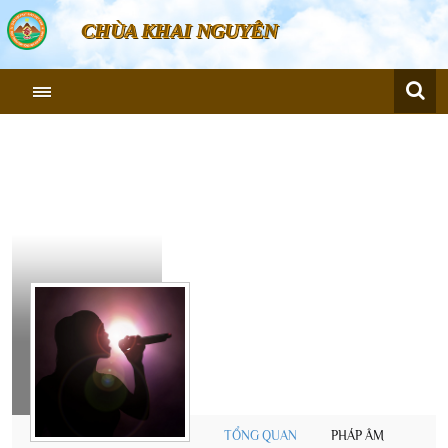
CHÙA KHAI NGUYÊN
Cư
sĩ
Diệu
Âm
TỔNG QUAN
PHÁP ÂM