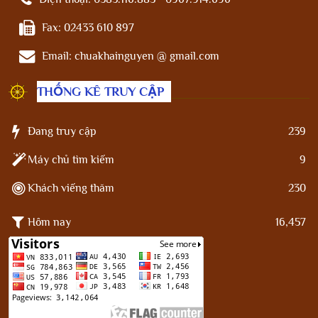
Fax:
02433 610 897
Email:
chuakhainguyen @ gmail.com
THỐNG KÊ TRUY CẬP
Đang truy cập
239
Máy chủ tìm kiếm
9
Khách viếng thăm
230
Hôm nay
16,457