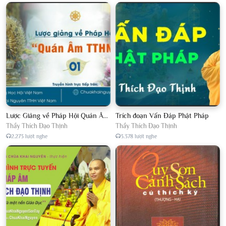
Lược Giảng về Pháp Hội Quán Âm TTHN lần 2
Trích đoạn Vấn Đáp Phật Pháp
Thầy Thích Đạo Thịnh
Thầy Thích Đạo Thịnh
2.273 lượt nghe
3.378 lượt nghe