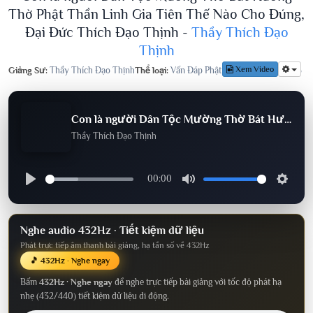
Thờ Phật Thần Linh Gia Tiên Thế Nào Cho Đúng,
Đại Đức Thích Đạo Thịnh -
Thầy Thích Đạo
Thịnh
Xem Video
Giảng Sư:
Thầy Thích Đạo Thịnh
Thể loại:
Vấn Đáp Phật Pháp
Lượt nghe:
915
Con là người Dân Tộc Mường Thờ Bát Hương Thờ Phật Thần Linh Gia Tiên Thế Nào Cho Đúng, Đại Đức Thích Đạo Thịnh
Thầy Thích Đạo Thịnh
00:00
Nghe audio 432Hz · Tiết kiệm dữ liệu
Phát trực tiếp âm thanh bài giảng, hạ tần số về 432Hz
🎵 432Hz · Nghe ngay
Bấm
432Hz · Nghe ngay
để nghe trực tiếp bài giảng với tốc độ phát hạ
nhẹ (432/440) tiết kiệm dữ liệu di động.