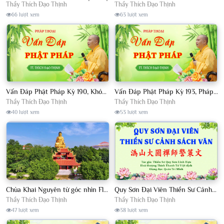
Thầy Thích Đạo Thịnh
Thầy Thích Đạo Thịnh
66 lượt xem
63 lượt xem
Vấn Đáp Phật Pháp Kỳ 190, Khóa Tu Sinh Viên Con Kể Bụt Nghe Tháng 05, 2023 TT. Thích Đạo Thịnh - CKN
Vấn Đáp Phật Pháp Kỳ 193, Pháp Hội TPTTHN Tháng 04/2023 TT. Thích Đạo Thịnh - CKN
Thầy Thích Đạo Thịnh
Thầy Thích Đạo Thịnh
40 lượt xem
53 lượt xem
Chùa Khai Nguyên từ góc nhìn Flycam
Quy Sơn Đại Viên Thiền Sư Cảnh Sách Văn - HT Thích Thanh Từ Việt dịch
Thầy Thích Đạo Thịnh
Thầy Thích Đạo Thịnh
47 lượt xem
38 lượt xem