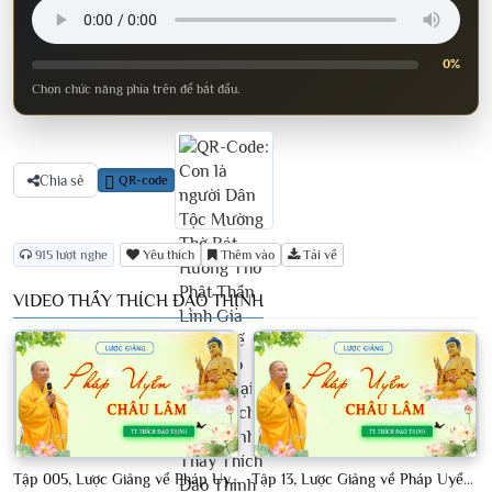
0%
Chọn chức năng phía trên để bắt đầu.
Chia sẻ
QR-code
915 lượt nghe
Yêu thích
Thêm vào
Tải về
VIDEO THẦY THÍCH ĐẠO THỊNH
Tập 005, Lược Giảng về Pháp Uyển Châu Lâm, Chủ giảng TT Thích Đạo Thịnh
Tập 13, Lược Giảng về Pháp Uyển Châu Lâm, Chủ giảng TT Thích Đạo Thịnh