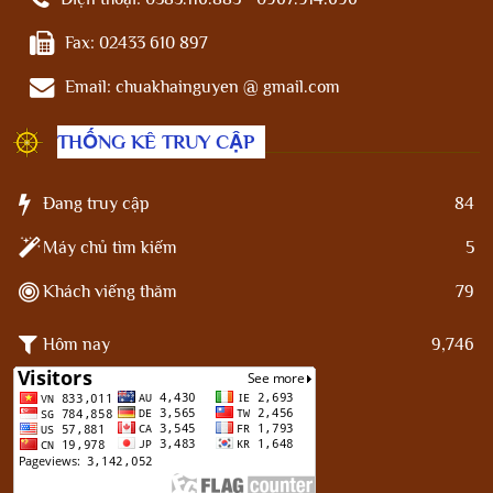
Fax:
02433 610 897
Email:
chuakhainguyen @ gmail.com
THỐNG KÊ TRUY CẬP
Đang truy cập
84
Máy chủ tìm kiếm
5
Khách viếng thăm
79
Hôm nay
9,746