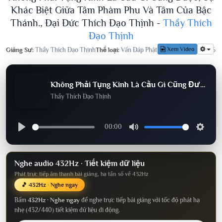
Khác Biệt Giữa Tâm Phàm Phu Và Tâm Của Bậc
Thánh., Đại Đức Thích Đạo Thịnh -
Thầy Thích
Đạo Thịnh
Xem Video
Giảng Sư:
Thầy Thích Đạo Thịnh
Thể loại:
Vấn Đáp Phật Pháp
Lượt nghe:
595
Không Phải Tụng Kinh Là Cầu Gì Cũng Được, Sự Khác Biệt Giữa Tâm Phàm Phu Và Tâm Của Bậc Thánh., Đại Đức Thích Đạo Thịnh
Thầy Thích Đạo Thịnh
00:00
Nghe audio 432Hz · Tiết kiệm dữ liệu
Phát trực tiếp âm thanh bài giảng, hạ tần số về 432Hz
🎵 432Hz · Nghe ngay
Bấm
432Hz · Nghe ngay
để nghe trực tiếp bài giảng với tốc độ phát hạ
nhẹ (432/440) tiết kiệm dữ liệu di động.