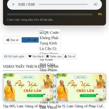
0%
Chọn chức năng phía trên để bắt đầu.
Chia sẻ
QR-code
595 lượt nghe
Yêu thích
Thêm vào
Tải về
VIDEO THẦY THÍCH ĐẠO THỊNH
Tập 005, Lược Giảng về Pháp Uyển Châu Lâm, Chủ giảng TT Thích Đạo Thịnh
Tập 13, Lược Giảng về Pháp Uyển Châu Lâm, Chủ giảng TT Thích Đạo Thịnh