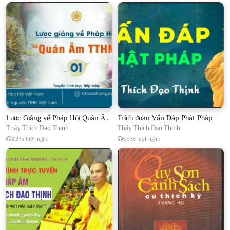
Lược Giảng về Pháp Hội Quán Âm TTHN lần 2
Trích đoạn Vấn Đáp Phật Pháp
Thầy Thích Đạo Thịnh
Thầy Thích Đạo Thịnh
2.273 lượt nghe
3.378 lượt nghe