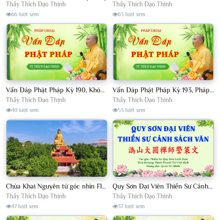
Thầy Thích Đạo Thịnh
Thầy Thích Đạo Thịnh
66 lượt xem
63 lượt xem
Vấn Đáp Phật Pháp Kỳ 190, Khóa Tu Sinh Viên Con Kể Bụt Nghe Tháng 05, 2023 TT. Thích Đạo Thịnh - CKN
Vấn Đáp Phật Pháp Kỳ 193, Pháp Hội TPTTHN Tháng 04/2023 TT. Thích Đạo Thịnh - CKN
Thầy Thích Đạo Thịnh
Thầy Thích Đạo Thịnh
40 lượt xem
53 lượt xem
Chùa Khai Nguyên từ góc nhìn Flycam
Quy Sơn Đại Viên Thiền Sư Cảnh Sách Văn - HT Thích Thanh Từ Việt dịch
Thầy Thích Đạo Thịnh
Thầy Thích Đạo Thịnh
47 lượt xem
37 lượt xem