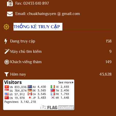
Fax:
02433 610 897
Email:
chuakhainguyen @ gmail.com
THỐNG KÊ TRUY CẬP
Đang truy cập
158
Máy chủ tìm kiếm
9
Khách viếng thăm
149
Hôm nay
43,628