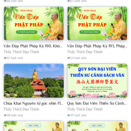
68 lượt xem
65 lượt xem
Vấn Đáp Phật Pháp Kỳ 190, Khóa Tu Sinh Viên Con Kể Bụt Nghe Tháng 05, 2023 TT. Thích Đạo Thịnh - CKN
Vấn Đáp Phật Pháp Kỳ 193, Pháp Hội TPTTHN Tháng 04/2023 TT. Thích Đạo Thịnh - CKN
Thầy Thích Đạo Thịnh
Thầy Thích Đạo Thịnh
42 lượt xem
54 lượt xem
Chùa Khai Nguyên từ góc nhìn Flycam
Quy Sơn Đại Viên Thiền Sư Cảnh Sách Văn - HT Thích Thanh Từ Việt dịch
Thầy Thích Đạo Thịnh
Thầy Thích Đạo Thịnh
48 lượt xem
39 lượt xem