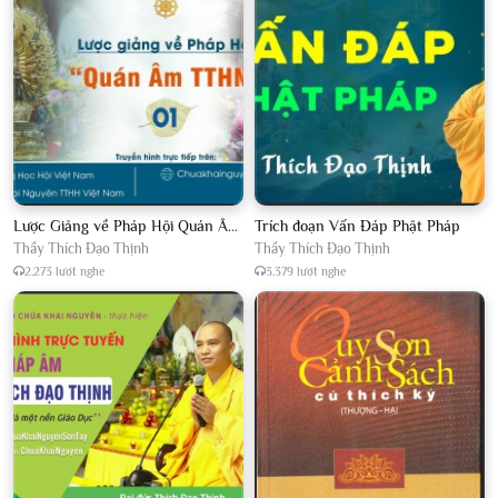
Lược Giảng về Pháp Hội Quán Âm TTHN lần 2
Trích đoạn Vấn Đáp Phật Pháp
Thầy Thích Đạo Thịnh
Thầy Thích Đạo Thịnh
2.273 lượt nghe
3.379 lượt nghe