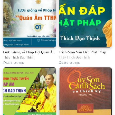
Lược Giảng về Pháp Hội Quán Âm TTHN lần 2
Trích đoạn Vấn Đáp Phật Pháp
Thầy Thích Đạo Thịnh
Thầy Thích Đạo Thịnh
2.274 lượt nghe
3.380 lượt nghe