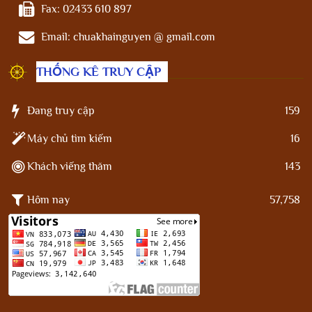
Fax:
02433 610 897
Email:
chuakhainguyen @ gmail.com
THỐNG KÊ TRUY CẬP
Đang truy cập
159
Máy chủ tìm kiếm
16
Khách viếng thăm
143
Hôm nay
57,758