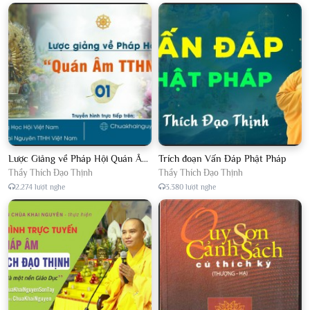
Lược Giảng về Pháp Hội Quán Âm TTHN lần 2
Trích đoạn Vấn Đáp Phật Pháp
Thầy Thích Đạo Thịnh
Thầy Thích Đạo Thịnh
2.274 lượt nghe
3.380 lượt nghe