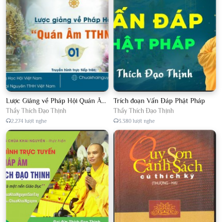
Lược Giảng về Pháp Hội Quán Âm TTHN lần 2
Trích đoạn Vấn Đáp Phật Pháp
Thầy Thích Đạo Thịnh
Thầy Thích Đạo Thịnh
2.274 lượt nghe
3.380 lượt nghe