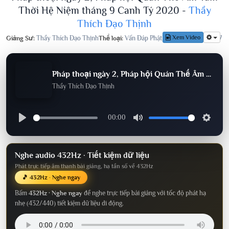
Thời Hệ Niệm tháng 9 Canh Tý 2020 -
Thầy
Thích Đạo Thịnh
Xem Video
Giảng Sư:
Thầy Thích Đạo Thịnh
Thể loại:
Vấn Đáp Phật Pháp
Lượt nghe:
927
Pháp thoại ngày 2, Pháp hội Quán Thế Âm Tam Thời Hệ Niệm tháng 9 Canh Tý 2020
Thầy Thích Đạo Thịnh
00:00
Nghe audio 432Hz · Tiết kiệm dữ liệu
Phát trực tiếp âm thanh bài giảng, hạ tần số về 432Hz
🎵 432Hz · Nghe ngay
Bấm
432Hz · Nghe ngay
để nghe trực tiếp bài giảng với tốc độ phát hạ
nhẹ (432/440) tiết kiệm dữ liệu di động.