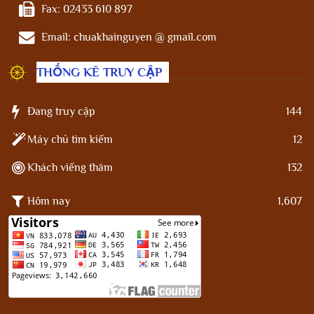
Fax:
02433 610 897
Email:
chuakhainguyen @ gmail.com
THỐNG KÊ TRUY CẬP
Đang truy cập
144
Máy chủ tìm kiếm
12
Khách viếng thăm
132
Hôm nay
1,607