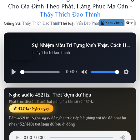
Cho Gia Đình Theo Phật, Hàng Phục Ma Oán -
Thầy Thích Đạo Thịnh
Xem Video
Giảng Sư:
Thầy Thích Đạo Thịnh
Thể loại:
Vấn Đáp Phật Pháp
Lượt nghe:
844
Sự Nhiệm Màu Trì Tụng Kinh Phật, Cách Hướng Cho Gia Đình Theo Phật, Hàng Phục Ma Oán
Thầy Thích Đạo Thịnh
00:00
Nghe audio 432Hz · Tiết kiệm dữ liệu
Phát trực tiếp âm thanh bài giảng, hạ tần số về 432Hz
🎵 432Hz · Nghe ngay
Bấm
432Hz · Nghe ngay
để nghe trực tiếp bài giảng với tốc độ phát hạ
nhẹ (432/440) tiết kiệm dữ liệu di động.