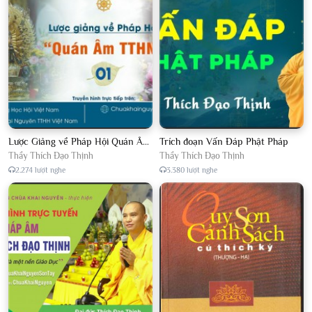
Lược Giảng về Pháp Hội Quán Âm TTHN lần 2
Trích đoạn Vấn Đáp Phật Pháp
Thầy Thích Đạo Thịnh
Thầy Thích Đạo Thịnh
2.274 lượt nghe
3.380 lượt nghe