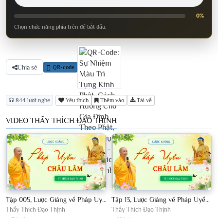
0%
Chọn chức năng phía trên để bắt đầu.
Chia sẻ
QR-code
844 lượt nghe
Yêu thích
Thêm vào
Tải về
VIDEO THẦY THÍCH ĐẠO THỊNH
Tập 005, Lược Giảng về Pháp Uyển Châu Lâm, Chủ giảng TT Thích Đạo Thịnh
Tập 13, Lược Giảng về Pháp Uyển Châu Lâm, Chủ giảng TT Thích Đạo Thịnh
Thầy Thích Đạo Thịnh
Thầy Thích Đạo Thịnh