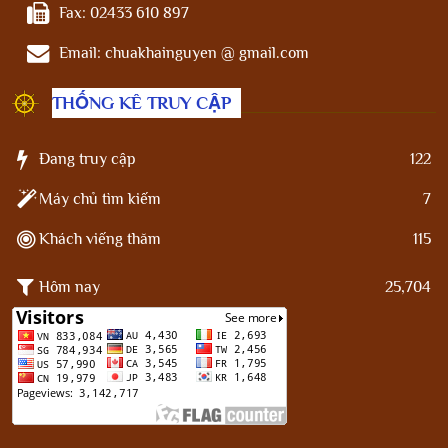
Fax:
02433 610 897
Email:
chuakhainguyen @ gmail.com
THỐNG KÊ TRUY CẬP
Đang truy cập
122
Máy chủ tìm kiếm
7
Khách viếng thăm
115
Hôm nay
25,704