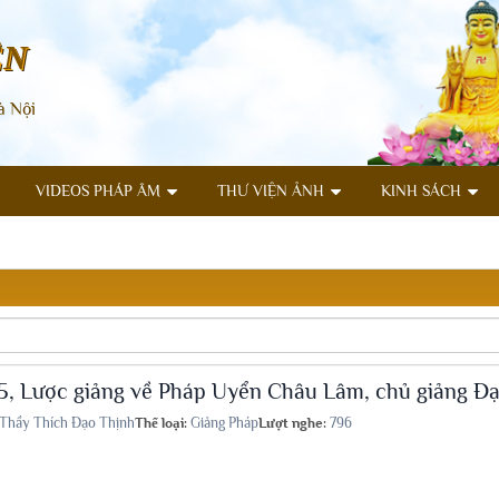
ÊN
à Nội
VIDEOS PHÁP ÂM
THƯ VIỆN ẢNH
KINH SÁCH
5, Lược giảng về Pháp Uyển Châu Lâm, chủ giảng Đ
Thầy Thích Đạo Thịnh
Thể loại:
Giảng Pháp
Lượt nghe:
796