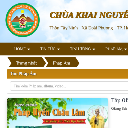
CHÙA KHAI NGUY
Thôn Tây Ninh - Xã Đoài Phương - TP. H
HOME
TIN TỨC
TỊNH TÔNG
PHÁP ÂM
Trang nhất
Pháp Âm
Tìm Pháp Âm
Tập 01
Giảng Sư: