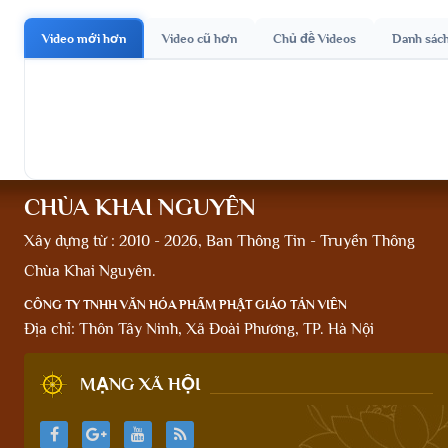
Video mới hơn
Video cũ hơn
Chủ đề Videos
Danh sác
CHÙA KHAI NGUYÊN
Xây dựng từ : 2010 - 2026, Ban Thông Tin - Truyền Thông
Chùa Khai Nguyên.
CÔNG TY TNHH VĂN HÓA PHẨM PHẬT GIÁO TẢN VIÊN
Địa chỉ: Thôn Tây Ninh, Xã Đoài Phương, TP. Hà Nội
MẠNG XÃ HỘI