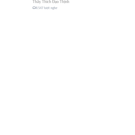
Thầy Thích Đạo Thịnh
11.347 lượt nghe