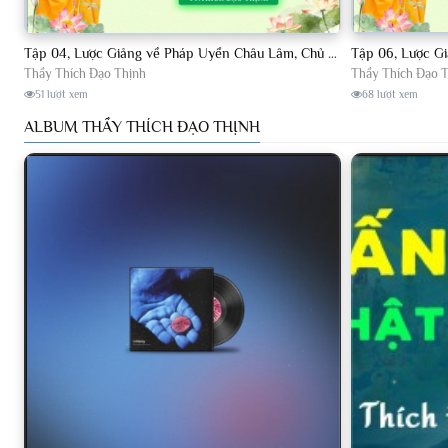
Tập 04, Lược Giảng về Pháp Uyển Châu Lâm, Chủ giảng TT. Thích Đạo Thịnh
Thầy Thích Đạo Thịnh
Thầy Thích Đạo 
51 lượt xem
68 lượt xem
ALBUM THẦY THÍCH ĐẠO THỊNH