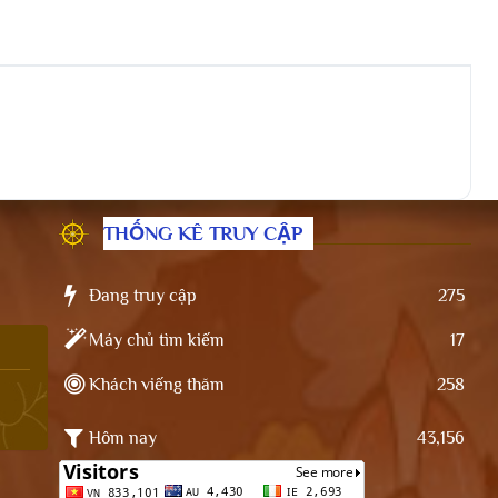
THỐNG KÊ TRUY CẬP
Đang truy cập
275
Máy chủ tìm kiếm
17
Khách viếng thăm
258
Hôm nay
43,156