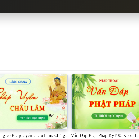
Tập 13, Lược Giảng về Pháp Uyển Châu Lâm, Chủ giảng TT Thích Đạo Thịnh