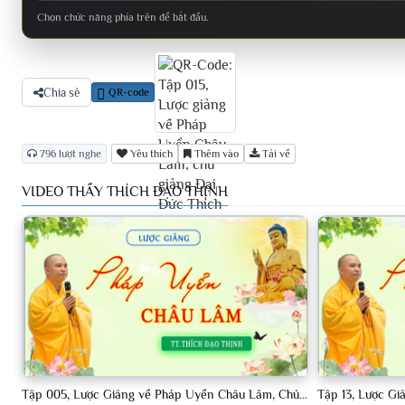
Chọn chức năng phía trên để bắt đầu.
Chia sẻ
QR-code
796 lượt nghe
Yêu thích
Thêm vào
Tải về
VIDEO THẦY THÍCH ĐẠO THỊNH
Tập 005, Lược Giảng về Pháp Uyển Châu Lâm, Chủ giảng TT Thích Đạo Thịnh