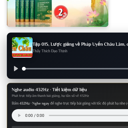
Tập 015, Lược giảng về Pháp Uyển Châu Lâm, 
Thầy Thích Đạo Thịnh
Nghe audio 432Hz · Tiết kiệm dữ liệu
Phát trực tiếp âm thanh bài giảng, hạ tần số về 432Hz
Bấm
432Hz · Nghe ngay
để nghe trực tiếp bài giảng với tốc độ phát hạ nhẹ (