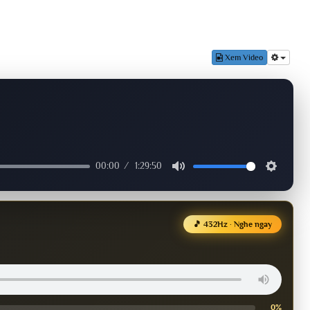
Xem Video
00:00
1:29:50
🎵 432Hz · Nghe ngay
0%