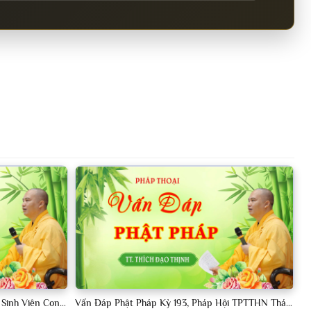
Vấn Đáp Phật Pháp Kỳ 190, Khóa Tu Sinh Viên Con Kể Bụt Nghe Tháng 05, 2023 TT. Thích Đạo Thịnh - CKN
Vấn Đáp Phật Pháp Kỳ 193, Pháp Hội TPTTHN Tháng 04/2023 TT. Thích Đạo Thịnh - CKN