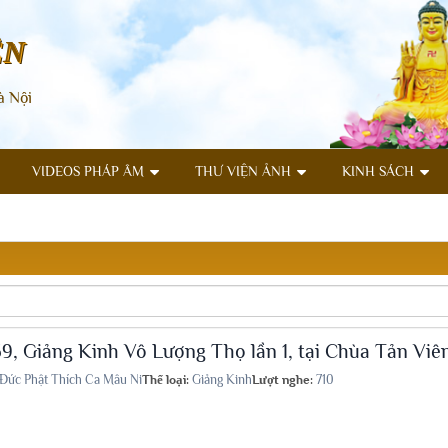
ÊN
à Nội
VIDEOS PHÁP ÂM
THƯ VIỆN ẢNH
KINH SÁCH
9, Giảng Kinh Vô Lượng Thọ lần 1, tại Chùa Tản Viê
Đức Phật Thích Ca Mâu Ni
Thể loại:
Giảng Kinh
Lượt nghe:
710