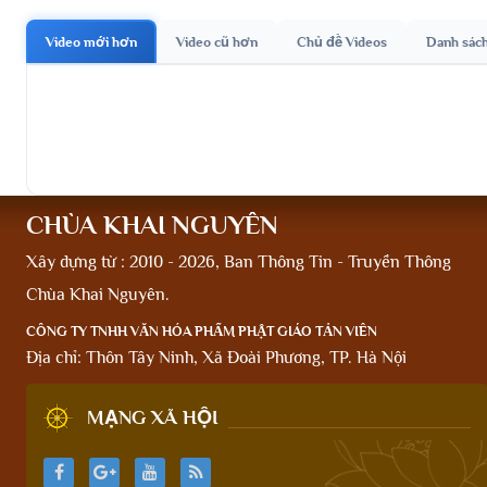
Video mới hơn
Video cũ hơn
Chủ đề Videos
Danh sác
CHÙA KHAI NGUYÊN
Xây dựng từ : 2010 - 2026, Ban Thông Tin - Truyền Thông
Chùa Khai Nguyên.
CÔNG TY TNHH VĂN HÓA PHẨM PHẬT GIÁO TẢN VIÊN
Địa chỉ: Thôn Tây Ninh, Xã Đoài Phương, TP. Hà Nội
MẠNG XÃ HỘI