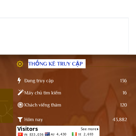
THỐNG KÊ TRUY CẬP
Đang truy cập
136
Máy chủ tìm kiếm
16
Khách viếng thăm
120
Hôm nay
43,882