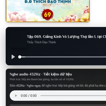
Tập 069, Giảng Kinh Vô Lượng Thọ lần 1, tại C
Thầy Thích Đạo Thịnh
Nghe audio 432Hz · Tiết kiệm dữ liệu
Phát trực tiếp âm thanh bài giảng, hạ tần số về 432Hz
Bấm
432Hz · Nghe ngay
để nghe trực tiếp bài giảng với tốc độ phát hạ nhẹ (