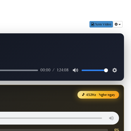
Xem Video
00:00
1:24:08
🎵 432Hz · Nghe ngay
0%