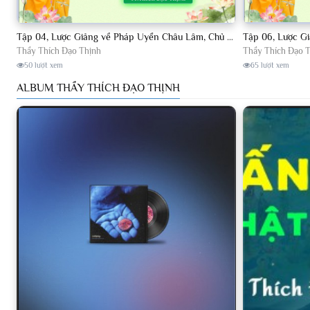
Tập 04, Lược Giảng về Pháp Uyển Châu Lâm, Chủ giảng TT. Thích Đạo Thịnh
Thầy Thích Đạo Thịnh
Thầy Thích Đạo 
50 lượt xem
65 lượt xem
ALBUM THẦY THÍCH ĐẠO THỊNH