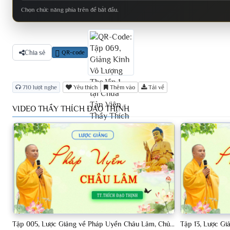
Chọn chức năng phía trên để bắt đầu.
Chia sẻ
QR-code
710 lượt nghe
Yêu thích
Thêm vào
Tải về
VIDEO THẦY THÍCH ĐẠO THỊNH
Tập 005, Lược Giảng về Pháp Uyển Châu Lâm, Chủ giảng TT Thích Đạo Thịnh