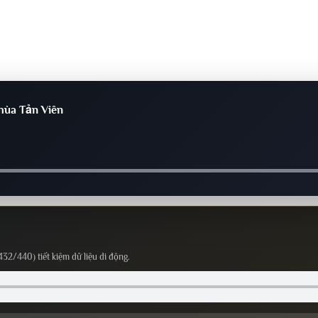
hùa Tản Viên
432/440) tiết kiệm dữ liệu di động.