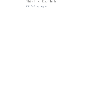
Thầy Thích Đạo Thịnh
11.346 lượt nghe