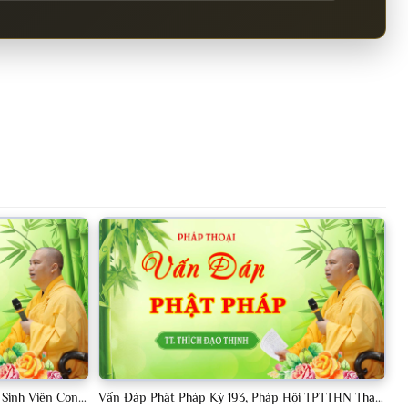
Vấn Đáp Phật Pháp Kỳ 190, Khóa Tu Sinh Viên Con Kể Bụt Nghe Tháng 05, 2023 TT. Thích Đạo Thịnh - CKN
Vấn Đáp Phật Pháp Kỳ 193, Pháp Hội TPTTHN Tháng 04/2023 TT. Thích Đạo Thịnh - CKN