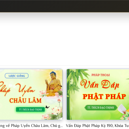
Tập 13, Lược Giảng về Pháp Uyển Châu Lâm, Chủ giảng TT Thích Đạo Thịnh