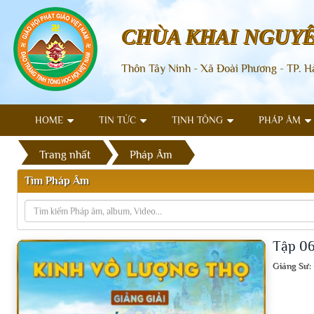
CHÙA KHAI NGUY
Thôn Tây Ninh - Xã Đoài Phương - TP. H
HOME
TIN TỨC
TỊNH TÔNG
PHÁP ÂM
Trang nhất
Pháp Âm
Tìm Pháp Âm
Tập 06
Giảng Sư: