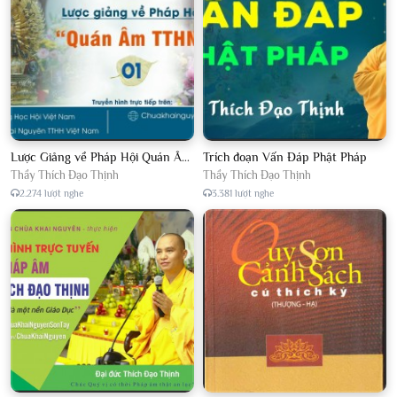
Lược Giảng về Pháp Hội Quán Âm TTHN lần 2
Trích đoạn Vấn Đáp Phật Pháp
Thầy Thích Đạo Thịnh
Thầy Thích Đạo Thịnh
2.274 lượt nghe
3.381 lượt nghe