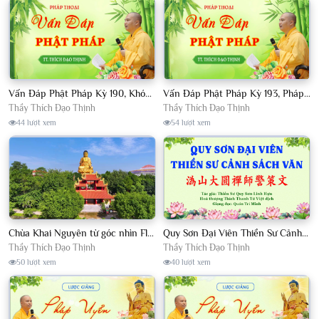
Vấn Đáp Phật Pháp Kỳ 190, Khóa Tu Sinh Viên Con Kể Bụt Nghe Tháng 05, 2023 TT. Thích Đạo Thịnh - CKN
Vấn Đáp Phật Pháp Kỳ 193, Pháp Hội TPTTHN Tháng 04/2023 TT. Thích Đạo Thịnh - CKN
Thầy Thích Đạo Thịnh
Thầy Thích Đạo Thịnh
44 lượt xem
54 lượt xem
Chùa Khai Nguyên từ góc nhìn Flycam
Quy Sơn Đại Viên Thiền Sư Cảnh Sách Văn - HT Thích Thanh Từ Việt dịch
Thầy Thích Đạo Thịnh
Thầy Thích Đạo Thịnh
50 lượt xem
40 lượt xem