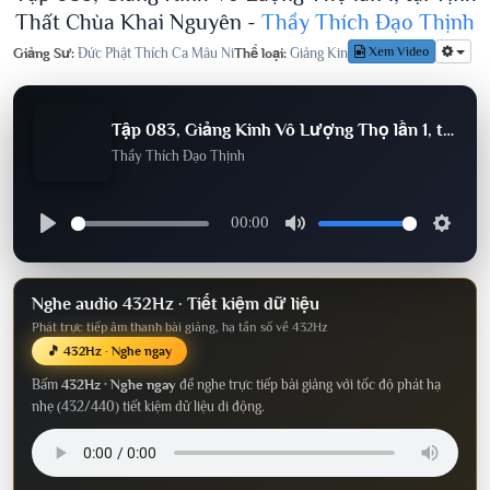
Thất Chùa Khai Nguyên -
Thầy Thích Đạo Thịnh
Xem Video
Giảng Sư:
Đức Phật Thích Ca Mâu Ni
Thể loại:
Giảng Kinh
Lượt nghe:
730
Tập 083, Giảng Kinh Vô Lượng Thọ lần 1, tại Tịnh Thất Chùa Khai Nguyên
Thầy Thích Đạo Thịnh
00:00
Nghe audio 432Hz · Tiết kiệm dữ liệu
Phát trực tiếp âm thanh bài giảng, hạ tần số về 432Hz
🎵 432Hz · Nghe ngay
Bấm
432Hz · Nghe ngay
để nghe trực tiếp bài giảng với tốc độ phát hạ
nhẹ (432/440) tiết kiệm dữ liệu di động.