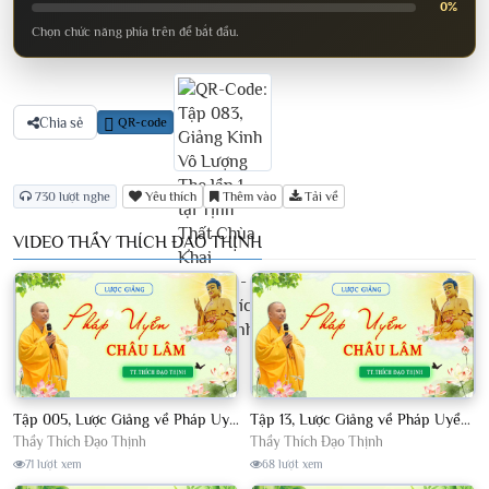
0%
Chọn chức năng phía trên để bắt đầu.
Chia sẻ
QR-code
730 lượt nghe
Yêu thích
Thêm vào
Tải về
VIDEO THẦY THÍCH ĐẠO THỊNH
Tập 005, Lược Giảng về Pháp Uyển Châu Lâm, Chủ giảng TT Thích Đạo Thịnh
Tập 13, Lược Giảng về Pháp Uyển Châu Lâm, Chủ giảng TT Thích Đạo Thịnh
Thầy Thích Đạo Thịnh
Thầy Thích Đạo Thịnh
71 lượt xem
68 lượt xem