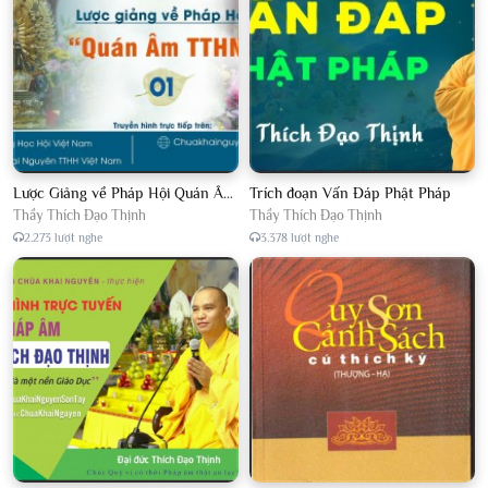
Lược Giảng về Pháp Hội Quán Âm TTHN lần 2
Trích đoạn Vấn Đáp Phật Pháp
Thầy Thích Đạo Thịnh
Thầy Thích Đạo Thịnh
2.273 lượt nghe
3.378 lượt nghe