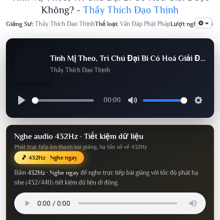
Không? -
Thầy Thích Đạo Thịnh
Giảng Sư:
Thầy Thích Đạo Thịnh
Thể loại:
Vấn Đáp Phật Pháp
Lượt nghe:
786
Tinh Mị Theo, Trì Chú Đại Bi Có Hoá Giải Được Không?
Thầy Thích Đạo Thịnh
00:00
Nghe audio 432Hz · Tiết kiệm dữ liệu
Phát trực tiếp âm thanh bài giảng, hạ tần số về 432Hz
🎵 432Hz · Nghe ngay
Bấm
432Hz · Nghe ngay
để nghe trực tiếp bài giảng với tốc độ phát hạ
nhẹ (432/440) tiết kiệm dữ liệu di động.