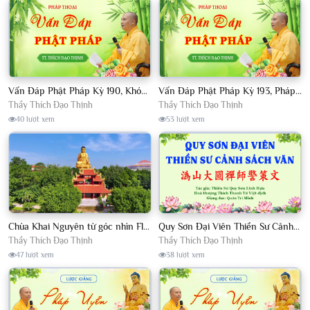
Vấn Đáp Phật Pháp Kỳ 190, Khóa Tu Sinh Viên Con Kể Bụt Nghe Tháng 05, 2023 TT. Thích Đạo Thịnh - CKN
Vấn Đáp Phật Pháp Kỳ 193, Pháp Hội TPTTHN Tháng 04/2023 TT. Thích Đạo Thịnh - CKN
Thầy Thích Đạo Thịnh
Thầy Thích Đạo Thịnh
40 lượt xem
53 lượt xem
Chùa Khai Nguyên từ góc nhìn Flycam
Quy Sơn Đại Viên Thiền Sư Cảnh Sách Văn - HT Thích Thanh Từ Việt dịch
Thầy Thích Đạo Thịnh
Thầy Thích Đạo Thịnh
47 lượt xem
38 lượt xem