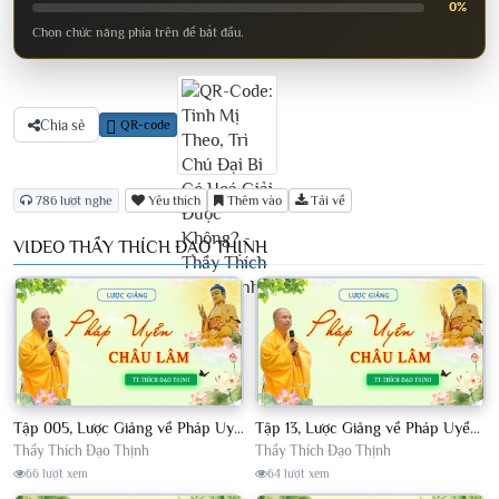
0%
Chọn chức năng phía trên để bắt đầu.
Chia sẻ
QR-code
786 lượt nghe
Yêu thích
Thêm vào
Tải về
VIDEO THẦY THÍCH ĐẠO THỊNH
Tập 005, Lược Giảng về Pháp Uyển Châu Lâm, Chủ giảng TT Thích Đạo Thịnh
Tập 13, Lược Giảng về Pháp Uyển Châu Lâm, Chủ giảng TT Thích Đạo Thịnh
Thầy Thích Đạo Thịnh
Thầy Thích Đạo Thịnh
66 lượt xem
64 lượt xem