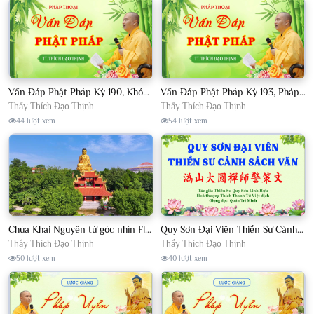
Vấn Đáp Phật Pháp Kỳ 190, Khóa Tu Sinh Viên Con Kể Bụt Nghe Tháng 05, 2023 TT. Thích Đạo Thịnh - CKN
Vấn Đáp Phật Pháp Kỳ 193, Pháp Hội TPTTHN Tháng 04/2023 TT. Thích Đạo Thịnh - CKN
Thầy Thích Đạo Thịnh
Thầy Thích Đạo Thịnh
44 lượt xem
54 lượt xem
Chùa Khai Nguyên từ góc nhìn Flycam
Quy Sơn Đại Viên Thiền Sư Cảnh Sách Văn - HT Thích Thanh Từ Việt dịch
Thầy Thích Đạo Thịnh
Thầy Thích Đạo Thịnh
50 lượt xem
40 lượt xem