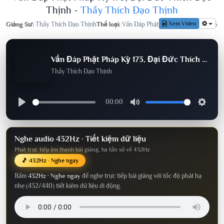
Thịnh -
Thầy Thích Đạo Thịnh
Xem Video
Giảng Sư:
Thầy Thích Đạo Thịnh
Thể loại:
Vấn Đáp Phật Pháp
Lượt nghe:
705
Vấn Đáp Phật Pháp Kỳ 173, Đại Đức Thích Đạo Thịnh
Thầy Thích Đạo Thịnh
00:00
Nghe audio 432Hz · Tiết kiệm dữ liệu
Phát trực tiếp âm thanh bài giảng, hạ tần số về 432Hz
🎵 432Hz · Nghe ngay
Bấm
432Hz · Nghe ngay
để nghe trực tiếp bài giảng với tốc độ phát hạ
nhẹ (432/440) tiết kiệm dữ liệu di động.