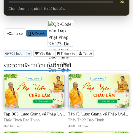
0%
Chọn chức năng phía trên để bắt đầu.
Chia sẻ
QR-code
705 lượt nghe
Yêu thích
Thêm vào
Tải về
VIDEO THẦY THÍCH ĐẠO THỊNH
Tập 005, Lược Giảng về Pháp Uyển Châu Lâm, Chủ giảng TT Thích Đạo Thịnh
Tập 13, Lược Giảng về Pháp Uyển Châu Lâm, Chủ giảng TT Thích Đạo Thịnh
Thầy Thích Đạo Thịnh
Thầy Thích Đạo Thịnh
71 lượt xem
68 lượt xem