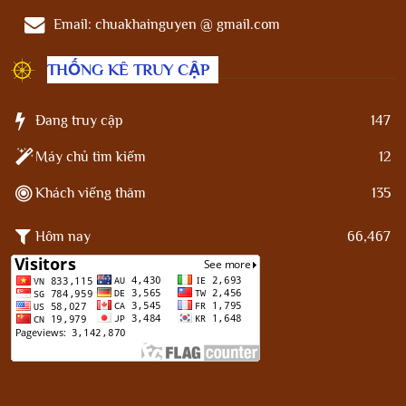
Email:
chuakhainguyen @ gmail.com
THỐNG KÊ TRUY CẬP
Đang truy cập
147
Máy chủ tìm kiếm
12
Khách viếng thăm
135
Hôm nay
66,467