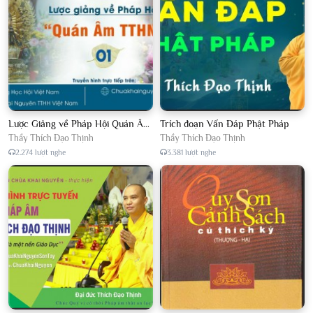
Lược Giảng về Pháp Hội Quán Âm TTHN lần 2
Trích đoạn Vấn Đáp Phật Pháp
Thầy Thích Đạo Thịnh
Thầy Thích Đạo Thịnh
2.274 lượt nghe
3.381 lượt nghe