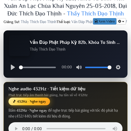
Xuân An Lạc Chùa Khai Nguyên 25-03-2018, Đại
Đức Thích Đạo Thịnh -
Thầy Thích Đạo Thịnh
Xem Video
Giảng Sư:
Thầy Thích Đạo Thịnh
Thể loại:
Vấn Đáp Phật Pháp
Lượt nghe:
647
Vấn Đáp Phật Pháp Kỳ 82b, Khóa Tu Sinh Viên Xuân An Lạc Chùa Khai Nguyên 25-03-2018, Đại Đức Thích Đạo Thịnh
Thầy Thích Đạo Thịnh
00:00
Nghe audio 432Hz · Tiết kiệm dữ liệu
Phát trực tiếp âm thanh bài giảng, hạ tần số về 432Hz
🎵 432Hz · Nghe ngay
Bấm
432Hz · Nghe ngay
để nghe trực tiếp bài giảng với tốc độ phát hạ
nhẹ (432/440) tiết kiệm dữ liệu di động.