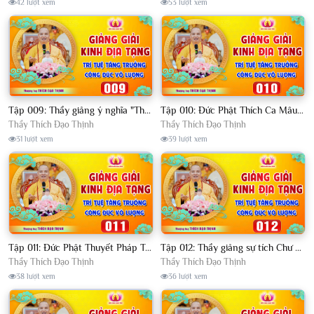
42 lượt xem
53 lượt xem
Tập 009: Thầy giảng ý nghĩa "Thần Thông Thuyết Pháp Trên Cung Trời Đao Lợi" - Thầy Thích Đạo Thịnh
Tập 010: Đức Phật Thích Ca Mâu Ni Được Tán Dương, Khen Ngợi Như Thế Nào?│Thầy Thích Đạo Thịnh
Thầy Thích Đạo Thịnh
Thầy Thích Đạo Thịnh
31 lượt xem
39 lượt xem
Tập 011: Đức Phật Thuyết Pháp Trên Cung Trời Đao Lợi (Vô cùng vi diệu)│Thầy Thích Đạo Thịnh
Tập 012: Thầy giảng sự tích Chư Vị Quỷ Thần ở cõi Sa Bà chúng ta │Thầy Thích Đạo Thịnh
Thầy Thích Đạo Thịnh
Thầy Thích Đạo Thịnh
38 lượt xem
36 lượt xem