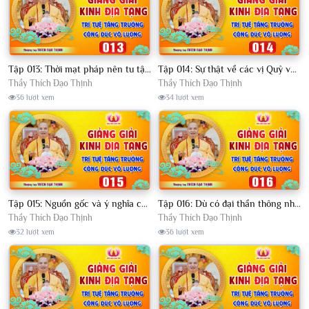
Tập 013: Thời mạt pháp nên tu tập như thế nào để tội diệt phúc tăng? - Thầy Thích Đạo Thịnh
Tập 014: Sự thật về các vị Quỷ vương ở cõi Sa Bà chúng ta - Thầy Thích Đạo Thịnh
Thầy Thích Đạo Thịnh
Thầy Thích Đạo Thịnh
36 lượt xem
34 lượt xem
Tập 015: Nguồn gốc và ý nghĩa của Kinh Địa Tạng - Không phải ai cũng biết │Thầy Thích Đạo Thịnh
Tập 016: Dù có đại thần thông như Đức Phật - Cũng không thể làm được điều này│Thầy Thích Đạo Thịnh
Thầy Thích Đạo Thịnh
Thầy Thích Đạo Thịnh
32 lượt xem
36 lượt xem