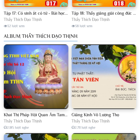
Tập 17: Có sinh ắt có tử - Bài học sâu sắc về nhân sinh│Thầy Thích Đạo Thịnh
Tập 18: Thầy giảng giải công đức và sức uy thần của Địa Tạng Vương Bồ Tát │Thầy Thích Đạo Thịnh
Thầy Thích Đạo Thịnh
Thầy Thích Đạo Thịnh
32 lượt xem
38 lượt xem
ALBUM THẦY THÍCH ĐẠO THỊNH
Khai Thị Pháp Hội Quan Âm Tam Thời Hệ Niệm
Giảng Kinh Vô Lượng Thọ
Thầy Thích Đạo Thịnh
Thầy Thích Đạo Thịnh
2.185 lượt nghe
2.711 lượt nghe