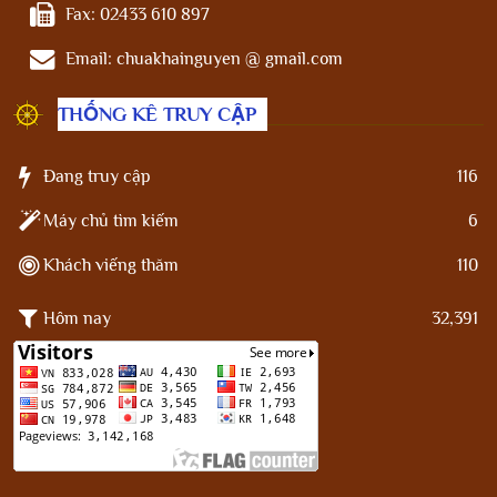
Fax:
02433 610 897
Email:
chuakhainguyen @ gmail.com
THỐNG KÊ TRUY CẬP
Đang truy cập
116
Máy chủ tìm kiếm
6
Khách viếng thăm
110
Hôm nay
32,391