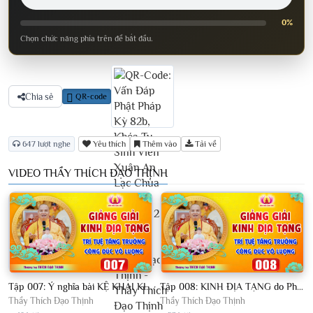
0%
Chọn chức năng phía trên để bắt đầu.
Chia sẻ
QR-code
647 lượt nghe
Yêu thích
Thêm vào
Tải về
VIDEO THẦY THÍCH ĐẠO THỊNH
Tập 007: Ý nghĩa bài KỆ KHAI KINH - Là Phật tử nhất định phải nghe - Thầy Thích Đạo Thịnh
Tập 008: KINH ĐỊA TẠNG do Phật thuyết hay Ma thuyết? - Ai cũng nên nghe - Thầy Thích Đạo Thịnh
Thầy Thích Đạo Thịnh
Thầy Thích Đạo Thịnh