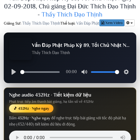
02-09-2018, Chủ giảng Đại Đức Thích Đạo Thịnh
-
Thầy Thích Đạo Thịnh
Xem Video
Giảng Sư:
Thầy Thích Đạo Thịnh
Thể loại:
Vấn Đáp Phật Pháp
Lượt nghe:
611
Vấn Đáp Phật Pháp Kỳ 89, Tối Chủ Nhật Ngày 02-09-2018, Chủ giảng Đại Đức Thích Đạo Thịnh
Thầy Thích Đạo Thịnh
00:00
Nghe audio 432Hz · Tiết kiệm dữ liệu
Phát trực tiếp âm thanh bài giảng, hạ tần số về 432Hz
🎵 432Hz · Nghe ngay
Bấm
432Hz · Nghe ngay
để nghe trực tiếp bài giảng với tốc độ phát hạ
nhẹ (432/440) tiết kiệm dữ liệu di động.