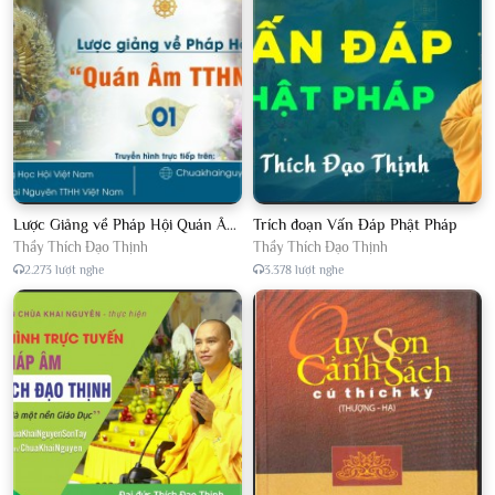
Lược Giảng về Pháp Hội Quán Âm TTHN lần 2
Trích đoạn Vấn Đáp Phật Pháp
Thầy Thích Đạo Thịnh
Thầy Thích Đạo Thịnh
2.273 lượt nghe
3.378 lượt nghe