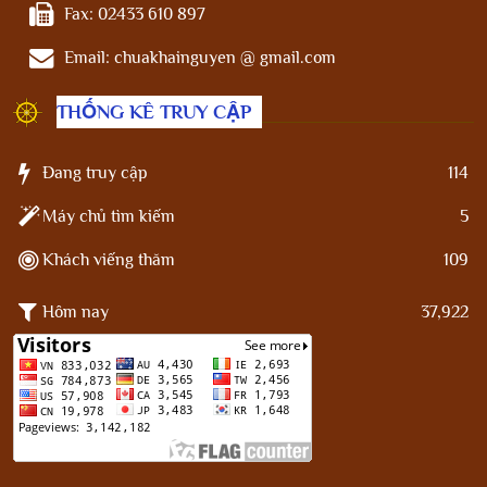
Fax:
02433 610 897
Email:
chuakhainguyen @ gmail.com
THỐNG KÊ TRUY CẬP
Đang truy cập
114
Máy chủ tìm kiếm
5
Khách viếng thăm
109
Hôm nay
37,922