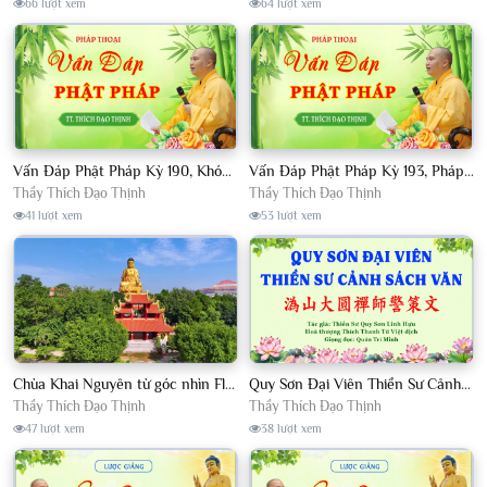
66 lượt xem
64 lượt xem
Vấn Đáp Phật Pháp Kỳ 190, Khóa Tu Sinh Viên Con Kể Bụt Nghe Tháng 05, 2023 TT. Thích Đạo Thịnh - CKN
Vấn Đáp Phật Pháp Kỳ 193, Pháp Hội TPTTHN Tháng 04/2023 TT. Thích Đạo Thịnh - CKN
Thầy Thích Đạo Thịnh
Thầy Thích Đạo Thịnh
41 lượt xem
53 lượt xem
Chùa Khai Nguyên từ góc nhìn Flycam
Quy Sơn Đại Viên Thiền Sư Cảnh Sách Văn - HT Thích Thanh Từ Việt dịch
Thầy Thích Đạo Thịnh
Thầy Thích Đạo Thịnh
47 lượt xem
38 lượt xem