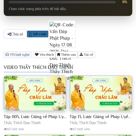
0%
Chọn chức năng phía trên để bắt đầu.
Chia sẻ
QR-code
719 lượt nghe
Yêu thích
Thêm vào
Tải về
VIDEO THẦY THÍCH ĐẠO THỊNH
Tập 005, Lược Giảng về Pháp Uyển Châu Lâm, Chủ giảng TT Thích Đạo Thịnh
Tập 13, Lược Giảng về Pháp Uyển Châu Lâm, Chủ giảng TT Thích Đạo Thịnh
Thầy Thích Đạo Thịnh
Thầy Thích Đạo Thịnh
66 lượt xem
63 lượt xem