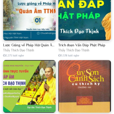
Lược Giảng về Pháp Hội Quán Âm TTHN lần 2
Trích đoạn Vấn Đáp Phật Pháp
Thầy Thích Đạo Thịnh
Thầy Thích Đạo Thịnh
2.273 lượt nghe
3.378 lượt nghe