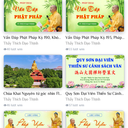
Vấn Đáp Phật Pháp Kỳ 190, Khóa Tu Sinh Viên Con Kể Bụt Nghe Tháng 05, 2023 TT. Thích Đạo Thịnh - CKN
Vấn Đáp Phật Pháp Kỳ 193, Pháp Hội TPTTHN Tháng 04/2023 TT. Thích Đạo Thịnh - CKN
Thầy Thích Đạo Thịnh
Thầy Thích Đạo Thịnh
40 lượt xem
53 lượt xem
Chùa Khai Nguyên từ góc nhìn Flycam
Quy Sơn Đại Viên Thiền Sư Cảnh Sách Văn - HT Thích Thanh Từ Việt dịch
Thầy Thích Đạo Thịnh
Thầy Thích Đạo Thịnh
46 lượt xem
37 lượt xem