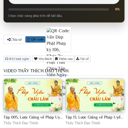
0%
Chọn chức năng phía trên để bắt đầu.
Chia sẻ
QR-code
842 lượt nghe
Yêu thích
Thêm vào
Tải về
VIDEO THẦY THÍCH ĐẠO THỊNH
Tập 005, Lược Giảng về Pháp Uyển Châu Lâm, Chủ giảng TT Thích Đạo Thịnh
Tập 13, Lược Giảng về Pháp Uyển Châu Lâm, Chủ giảng TT Thích Đạo Thịnh
Thầy Thích Đạo Thịnh
Thầy Thích Đạo Thịnh