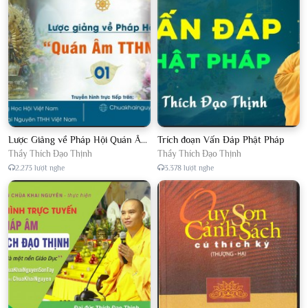
Lược Giảng về Pháp Hội Quán Âm TTHN lần 2
Trích đoạn Vấn Đáp Phật Pháp
Thầy Thích Đạo Thịnh
Thầy Thích Đạo Thịnh
2.273 lượt nghe
3.378 lượt nghe