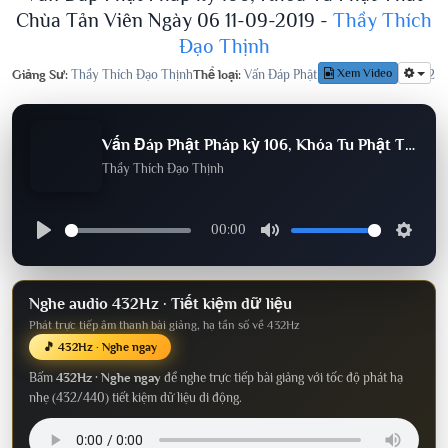
Chùa Tản Viên Ngày 06 11-09-2019 -
Thầy Thích
Đạo Thịnh
Xem Video
Giảng Sư:
Thầy Thích Đạo Thịnh
Thể loại:
Vấn Đáp Phật Pháp
Lượt nghe:
842
Vấn Đáp Phật Pháp kỳ 106, Khóa Tu Phật Thất Chùa Tản Viên Ngày 06 11-09-2019
Thầy Thích Đạo Thịnh
00:00
Nghe audio 432Hz · Tiết kiệm dữ liệu
Phát trực tiếp âm thanh bài giảng, hạ tần số về 432Hz
🎵 432Hz · Nghe ngay
Bấm
432Hz · Nghe ngay
để nghe trực tiếp bài giảng với tốc độ phát hạ
nhẹ (432/440) tiết kiệm dữ liệu di động.