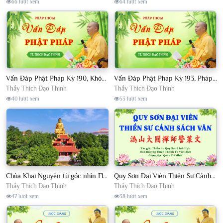
66 lượt xem
64 lượt xem
Vấn Đáp Phật Pháp Kỳ 190, Khóa Tu Sinh Viên Con Kể Bụt Nghe Tháng 05, 2023 TT. Thích Đạo Thịnh - CKN
Vấn Đáp Phật Pháp Kỳ 193, Pháp Hội TPTTHN Tháng 04/2023 TT. Thích Đạo Thịnh - CKN
Thầy Thích Đạo Thịnh
Thầy Thích Đạo Thịnh
40 lượt xem
53 lượt xem
Chùa Khai Nguyên từ góc nhìn Flycam
Quy Sơn Đại Viên Thiền Sư Cảnh Sách Văn - HT Thích Thanh Từ Việt dịch
Thầy Thích Đạo Thịnh
Thầy Thích Đạo Thịnh
47 lượt xem
38 lượt xem