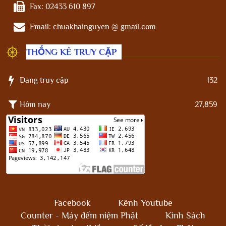
Fax:
02433 610 897
Email:
chuakhainguyen @ gmail.com
THỐNG KÊ TRUY CẬP
Đang truy cập
132
Hôm nay
27,859
Facebook
Kênh Youtube
Counter - Máy đếm niệm Phật
Kinh Sách