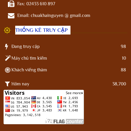
Fax:
02433 610 897
Email:
chuakhainguyen @ gmail.com
THỐNG KÊ TRUY CẬP
Đang truy cập
98
Máy chủ tìm kiếm
10
Khách viếng thăm
88
Hôm nay
38,700