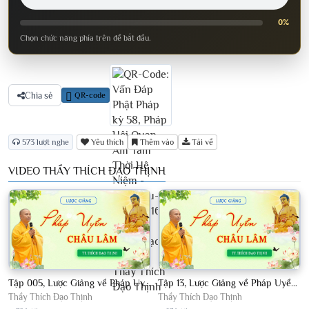
0%
Chọn chức năng phía trên để bắt đầu.
Chia sẻ
QR-code
573 lượt nghe
Yêu thích
Thêm vào
Tải về
VIDEO THẦY THÍCH ĐẠO THỊNH
Tập 005, Lược Giảng về Pháp Uyển Châu Lâm, Chủ giảng TT Thích Đạo Thịnh
Tập 13, Lược Giảng về Pháp Uyển Châu Lâm, Chủ giảng TT Thích Đạo Thịnh
Thầy Thích Đạo Thịnh
Thầy Thích Đạo Thịnh