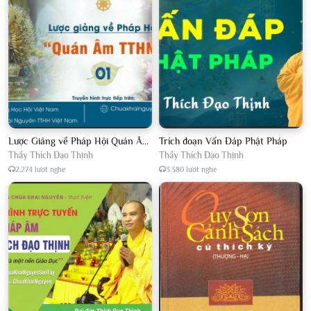
Lược Giảng về Pháp Hội Quán Âm TTHN lần 2
Trích đoạn Vấn Đáp Phật Pháp
Thầy Thích Đạo Thịnh
Thầy Thích Đạo Thịnh
2.274 lượt nghe
3.380 lượt nghe