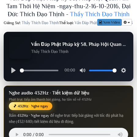
Tam Thời Hệ Niệm -ngay-thu-2-16-10-2016, Đại
Đức Thích Đạo Thịnh -
Thầy Thích Đạo Thịnh
Xem Video
Giảng Sư:
Thầy Thích Đạo Thịnh
Thể loại:
Vấn Đáp Phật Pháp
Lượt nghe:
573
Vấn Đáp Phật Pháp kỳ 58, Pháp Hội Quan Âm Tam Thời Hệ Niệm -ngay-thu-2-16-10-2016, Đại Đức Thích Đạo Thịnh
Thầy Thích Đạo Thịnh
00:00
Nghe audio 432Hz · Tiết kiệm dữ liệu
Phát trực tiếp âm thanh bài giảng, hạ tần số về 432Hz
🎵 432Hz · Nghe ngay
Bấm
432Hz · Nghe ngay
để nghe trực tiếp bài giảng với tốc độ phát hạ
nhẹ (432/440) tiết kiệm dữ liệu di động.