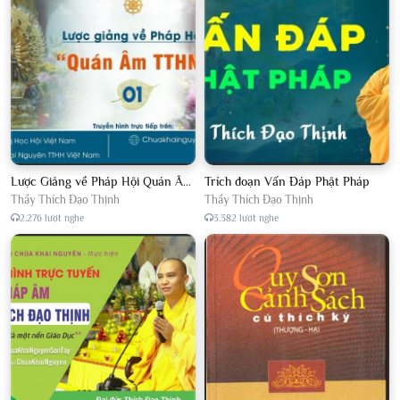
Lược Giảng về Pháp Hội Quán Âm TTHN lần 2
Trích đoạn Vấn Đáp Phật Pháp
Thầy Thích Đạo Thịnh
Thầy Thích Đạo Thịnh
2.276 lượt nghe
3.382 lượt nghe