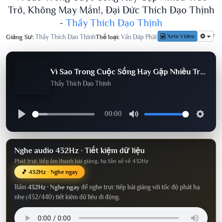
Trở, Không May Mắn!, Đại Đức Thích Đạo Thịnh
-
Thầy Thích Đạo Thịnh
Xem Video
Giảng Sư:
Thầy Thích Đạo Thịnh
Thể loại:
Vấn Đáp Phật Pháp
Lượt nghe:
797
Vì Sao Trong Cuộc Sống Hay Gặp Nhiều Trắc Trở, Không May Mắn!, Đại Đức Thích Đạo Thịnh
Thầy Thích Đạo Thịnh
00:00
Nghe audio 432Hz · Tiết kiệm dữ liệu
Phát trực tiếp âm thanh bài giảng, hạ tần số về 432Hz
🎵 432Hz · Nghe ngay
Bấm
432Hz · Nghe ngay
để nghe trực tiếp bài giảng với tốc độ phát hạ
nhẹ (432/440) tiết kiệm dữ liệu di động.