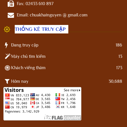
Fax:
02433 610 897
Email:
chuakhainguyen @ gmail.com
THỐNG KÊ TRUY CẬP
Đang truy cập
186
Máy chủ tìm kiếm
13
Khách viếng thăm
173
Hôm nay
30,688