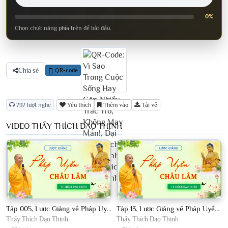
0%
Chọn chức năng phía trên để bắt đầu.
Chia sẻ
QR-code
797 lượt nghe
Yêu thích
Thêm vào
Tải về
VIDEO THẦY THÍCH ĐẠO THỊNH
Tập 005, Lược Giảng về Pháp Uyển Châu Lâm, Chủ giảng TT Thích Đạo Thịnh
Tập 13, Lược Giảng về Pháp Uyển Châu Lâm, Chủ giảng TT Thích Đạo Thịnh
Thầy Thích Đạo Thịnh
Thầy Thích Đạo Thịnh