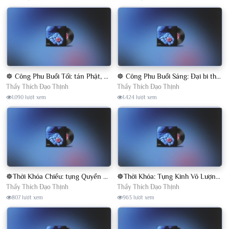
☸ Công Phu Buổi Tối: tán Phật, niệm Phật, lễ Phật y học, thể dục tâm pháp ☸
☸ Công Phu Buổi Sáng: Đại bi thập chú, tán Phật, niệm Phật, lễ Phật y học, thể dục tâm pháp ☸
Thầy Thích Đạo Thịnh
Thầy Thích Đạo Thịnh
1.090 lượt xem
1.424 lượt xem
☸Thời Khóa Chiều: tụng Quyển Hạ - Kinh Vô Lượng Thọ - Khóa Tu Phật Thất☸
☸Thời Khóa: Tụng Kinh Vô Lượng Thọ- Quyển Trung - Khóa Tu Phật Thất☸
Thầy Thích Đạo Thịnh
Thầy Thích Đạo Thịnh
807 lượt xem
963 lượt xem