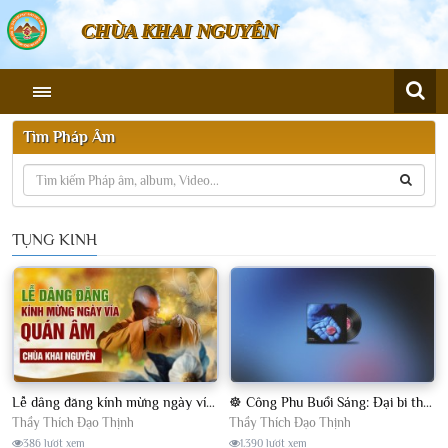
CHÙA KHAI NGUYÊN
Tìm Pháp Âm
TỤNG KINH
Lễ dâng đăng kính mừng ngày vía Quán Âm chùa Khai Nguyên
☸ Công Phu Buổi Sáng: Đại bi thập chú, tán Phật, niệm Phật, lễ Phật y học, thể dục tâm pháp ☸
Thầy Thích Đạo Thịnh
Thầy Thích Đạo Thịnh
386 lượt xem
1.390 lượt xem