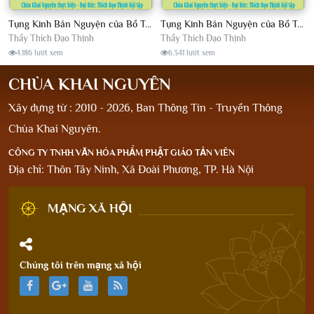
Tụng Kinh Bản Nguyện của Bồ Tát Địa Tạng, (Bản tụng chậm trọn bộ) - ĐĐ.Thích Đạo Thịnh hội tập
Tụng Kinh Bản Nguyện của Bồ Tát Địa Tạng, Bản tụng nhanh trọn bộ - ĐĐ.Thích Đạo Thịnh hội tập
Thầy Thích Đạo Thịnh
Thầy Thích Đạo Thịnh
4.186 lượt xem
6.341 lượt xem
CHÙA KHAI NGUYÊN
Xây dựng từ : 2010 - 2026, Ban Thông Tin - Truyền Thông
Chùa Khai Nguyên.
CÔNG TY TNHH VĂN HÓA PHẨM PHẬT GIÁO TẢN VIÊN
Địa chỉ: Thôn Tây Ninh, Xã Đoài Phương, TP. Hà Nội
MẠNG XÃ HỘI
Chúng tôi trên mạng xã hội