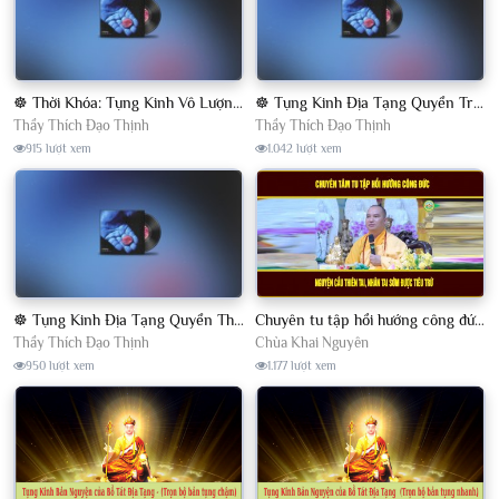
☸ Thời Khóa: Tụng Kinh Vô Lượng Thọ - Quyển Thượng - Khóa Tu Phật Thất ☸
☸ Tụng Kinh Địa Tạng Quyển Trung - Hạ & Thí Thực – Khóa Tu Địa Tạng Ngày 11/04/2021☸
Thầy Thích Đạo Thịnh
Thầy Thích Đạo Thịnh
915 lượt xem
1.042 lượt xem
☸ Tụng Kinh Địa Tạng Quyển Thượng – Khóa Tu Địa Tạng Ngày 11/04/2021☸
Chuyên tu tập hồi hướng công đức nguyện cầu cho thiên tai sớm tiêu trừ | Đ.Đ Thích Đạo Thịnh
Thầy Thích Đạo Thịnh
Chùa Khai Nguyên
950 lượt xem
1.177 lượt xem