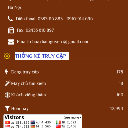
Hà Nội
Điện thoại:
0383.116.883 - 0967.914.696
Fax:
02433 610 897
Email:
chuakhainguyen @ gmail.com
THỐNG KÊ TRUY CẬP
Đang truy cập
178
Máy chủ tìm kiếm
18
Khách viếng thăm
160
Hôm nay
42,994