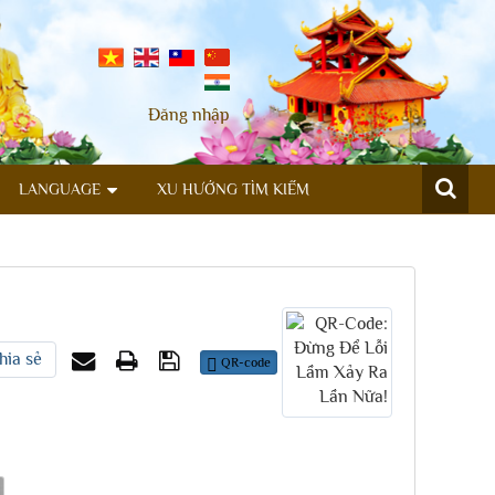
Đăng nhập
LANGUAGE
XU HƯỚNG TÌM KIẾM
hia sẻ
QR-code