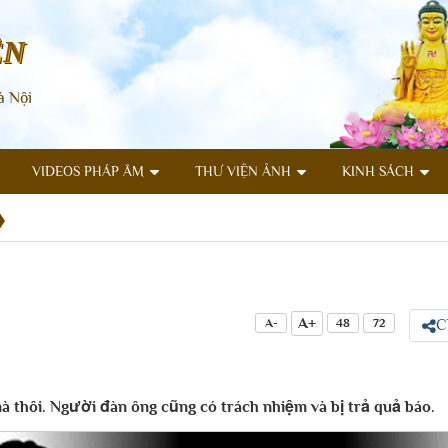
ÊN
à Nội
VIDEOS PHÁP ÂM
THƯ VIỆN ẢNH
KINH SÁCH
A+
A-
48
72
C
à thôi. Người đàn ông cũng có trách nhiệm và bị trả quả báo.