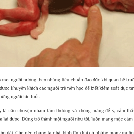
 cả mọi người nương theo những tiêu chuẩn đạo đức khi quan hệ t
được khuyến khích các người trẻ nên học để biết kiểm soát dục tì
hững người lớn tuổi.
ày là câu chuyện nhàm tầm thường và không màng để ý, cảm thấy
ửa lại được. Đừng trở thành một người như tôi, luôn mang mặc cảm
còn dài. Cho nên chúng ta phải bình tĩnh khi có những mong muốn đ