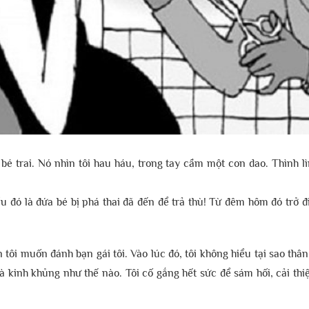
é trai. Nó nhìn tôi hau háu, trong tay cầm một con dao. Thình lình
ểu đó là đứa bé bị phá thai đã đến để trả thù! Từ đêm hôm đó trở 
ôi muốn đánh bạn gái tôi. Vào lúc đó, tôi không hiểu tại sao thân t
 kinh khủng như thế nào. Tôi cố gắng hết sức để sám hối, cải thiệ