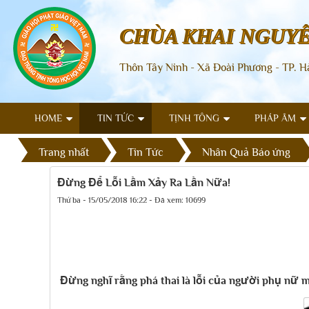
CHÙA KHAI NGUY
Thôn Tây Ninh - Xã Đoài Phương - TP. H
HOME
TIN TỨC
TỊNH TÔNG
PHÁP ÂM
Trang nhất
Tin Tức
Nhân Quả Báo ứng
Đừng Để Lỗi Lầm Xảy Ra Lần Nữa!
Thứ ba - 15/05/2018 16:22 - Đã xem: 10699
Đừng nghĩ rằng phá thai là lỗi của người phụ nữ m