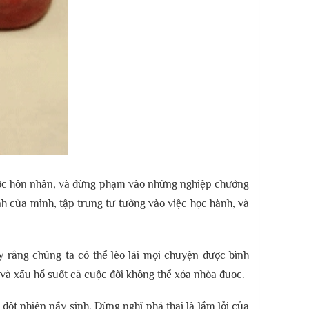
rước hôn nhân, và đừng phạm vào những nghiệp chướng
nh của mình, tập trung tư tưởng vào việc học hành, và
 rằng chúng ta có thể lèo lái mọi chuyện được bình
 và xấu hổ suốt cả cuộc đời không thể xóa nhòa đuoc.
ột nhiên nầy sinh. Đừng nghĩ phá thai là lầm lỗi của