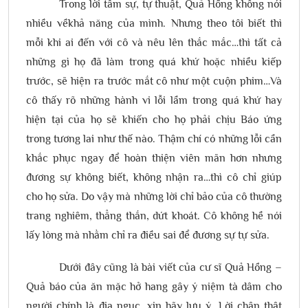
Trong lời tâm sự, tự thuật, Quả Hồng không nói
nhiều vềkhả năng của mình. Nhưng theo tôi biết thì
mỗi khi ai đến với cô và nêu lên thắc mắc…thì tất cả
những gì họ đã làm trong quá khứ hoặc nhiều kiếp
trước, sẽ hiện ra trước mắt cô như một cuộn phim…Và
cô thấy rõ những hành vi lỗi lầm trong quá khứ hay
hiện tại của họ sẽ khiến cho họ phải chịu Báo ứng
trong tương lai như thế nào. Thậm chí có những lỗi cần
khắc phục ngay để hoàn thiện viên mãn hơn nhưng
đương sự không biết, không nhận ra…thì cô chỉ giúp
cho họ sửa. Do vậy mà những lời chỉ bảo của cô thường
trang nghiêm, thẳng thắn, dứt khoát. Cô không hề nói
lấy lòng mà nhằm chỉ ra điều sai để đương sự tự sửa.
Dưới đây cũng là bài viết của cư sĩ Quả Hồng –
Quả báo của ăn mặc hở hang gây ý niệm tà dâm cho
người chính là địa ngục, xin hãy lưu ý. Lời chân thật