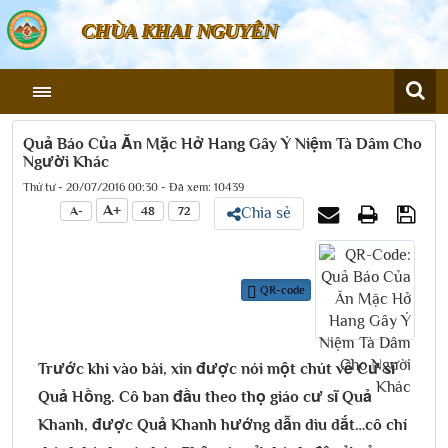
CHÙA KHAI NGUYÊN
Quả Báo Của Ăn Mặc Hở Hang Gây Ý Niệm Tà Dâm Cho
Người Khác
Thứ tư - 20/07/2016 00:30 - Đã xem: 10439
A+
A-
48
72
Chia sẻ
QR-code
Trước khi vào bài, xin được nói một chút về Cư sĩ
Quả Hồng. Cô ban đầu theo thọ giáo cư sĩ Quả
Khanh, được Quả Khanh hướng dẫn dìu dắt…cô chí