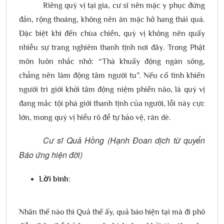
Riêng quý vị tại gia, cư sĩ nên mặc y phục đứng
đắn, rộng thoáng, không nên ăn mặc hở hang thái quá.
Đặc biệt khi đến chùa chiền, quý vị không nên quấy
nhiễu sự trang nghiêm thanh tịnh nơi đây. Trong Phật
môn luôn nhắc nhở: “Thà khuấy động ngàn sông,
chẳng nên làm động tâm người tu”. Nếu cố tình khiến
người trì giới khởi tâm động niệm phiền não, là quý vị
đang mắc tội phá giới thanh tịnh của người, lỗi này cực
lớn, mong quý vị hiểu rõ để tự bảo vệ, răn dè.
Cư sĩ Quả Hồng (Hạnh Đoan dịch từ quyển
Báo ứng hiện đời)
Lời bình
:
Nhân thế nào thì Quả thế ấy, quả báo hiện tại mà đi phô