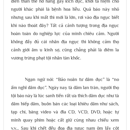
diễn thân thể hở hang gây kích dục, khởi tà niệm cho
người khác phái là bệnh hoa liễu. Quả báo này nhỏ
nhưng sau khi mất thì mới là lớn, rơi vào địa ngục biết
khi nào thoát đây? Tất cả cảnh tượng trong địa ngục
hoàn toàn do nghiệp lực của mình chiêu cảm. Người
không đầy đủ cái nhân địa ngục thì không cảm thọ
cảnh giới âm u kinh sợ, cũng chẳng phải là diêm la
vương trừng phạt tội nhân tàn khốc.
Ngạn ngữ nói: “Bảo noãn tư dâm dục” là “no
ấm nghĩ dâm dục”. Ngày nay tà dâm lan tràn, người thọ
tội báo này là lúc sanh tiền rất ưa thích dâm dục như tà
dâm hiếp dâm, buôn bán các loại khiêu dâm như sách,
tạp chí, băng video và đĩa CD, VCD, DVD, hoặc tự
mình quay phim hoặc cất giữ cùng nhau chiếu xem
v.v… Sau khi chết đều đọa địa ngục nam ôm lấy cột