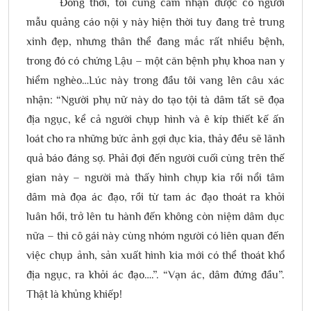
Đồng thời, tôi cũng cảm nhận được cô người
mẫu quảng cáo nội y này hiện thời tuy đang trẻ trung
xinh đẹp, nhưng thân thể đang mắc rất nhiều bệnh,
trong đó có chứng Lậu – một căn bệnh phụ khoa nan y
hiểm nghèo…Lúc này trong đầu tôi vang lên câu xác
nhận: “Người phụ nữ này do tạo tội tà dâm tất sẽ đọa
địa ngục, kể cả người chụp hình và ê kíp thiết kế ấn
loát cho ra những bức ảnh gợi dục kia, thảy đều sẽ lãnh
quả báo đáng sợ. Phải đợi đến người cuối cùng trên thế
gian này – người mà thấy hình chụp kia rồi nổi tâm
dâm mà đọa ác đạo, rồi từ tam ác đạo thoát ra khỏi
luân hồi, trở lên tu hành đến không còn niệm dâm dục
nữa – thì cô gái này cùng nhóm người có liên quan đến
việc chụp ảnh, sản xuất hình kia mới có thể thoát khổ
địa ngục, ra khỏi ác đạo….”. “Vạn ác, dâm đứng đầu”.
Thật là khủng khiếp!