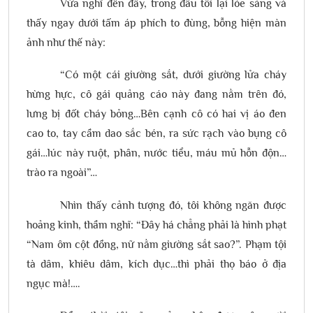
Vừa nghĩ đến đây, trong đầu tôi lại lóe sáng và
thấy ngay dưới tấm áp phích to đùng, bỗng hiện màn
ảnh như thế này:
“Có một cái giường sắt, dưới giường lửa cháy
hừng hực, cô gái quảng cáo này đang nằm trên đó,
lưng bị đốt cháy bỏng…Bên cạnh cô có hai vị áo đen
cao to, tay cầm dao sắc bén, ra sức rạch vào bụng cô
gái…lúc này ruột, phân, nước tiểu, máu mủ hỗn độn…
trào ra ngoài”…
Nhìn thấy cảnh tượng đó, tôi không ngăn được
hoảng kinh, thầm nghĩ: “Đây há chẳng phải là hình phạt
“Nam ôm cột đồng, nữ nằm giường sắt sao?”. Phạm tội
tà dâm, khiêu dâm, kích dục…thì phải thọ báo ở địa
ngục mà!….