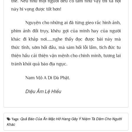
thế. Nếu như mọi người đều có tâm như vậy thì xã hội
này hi vọng được tốt hơn!
Nguyện cho những ai đã từng gieo rắc hình ảnh,
phim ảnh đồi trụy, khêu gợi của mình hay của người
khác đi khắp nơi……nghe thấy đọc được bài này mà
thức tỉnh, sớm hồi đầu, mà sám hối lỗi lầm, tích đức tu
thiện hầu cải thiện vận mệnh cho chính mình, tương lai
tránh khỏi quả báo địa ngục.
Nam Mô A Di Đà Phật.
Diệu Âm Lệ Hiếu
Quả Báo Của Ăn Mặc Hở Hang Gây Ý Niệm Tà Dâm Cho Người
Tags:
Khác