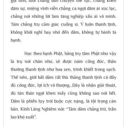
gợi tình, lưỡi chẳng bàn chuyện thế tục, chẳng khen
dâm sự, miệng vĩnh viễn chẳng ca ngợi dâm ái xúc lạc,
chẳng nói những lời làm tăng nghiệp xấu ái vô minh.
Tâm chẳng trụ cảm giác cuồng si. Ý luôn thanh tịnh,
không khởi nghĩ hay nhớ đến dâm, không tự hành tà
hạnh.
Học theo hạnh Phật, hằng trụ tâm Phật như vậy
là trụ nơi chân như, sẽ được năm công đức, thân
thường thanh tịnh như hoa sen, trinh khiết trong sạch.
Thế nên, giới bất dâm rất thù thắng thanh tịnh có đầy
đủ công đức, lợi ích vô thượng…Đây là nhân giải thoát,
dù tán thán ngợi khen mấy cũng không sao nói hết.
Dâm là phiền lụy trói buộc cực nặng, là tội trọng căn
bản. Kinh Lăng Nghiêm nói: “Tâm dâm chẳng trừ, trần
lao khó xuất”.