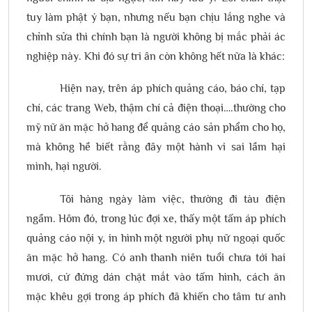
tuy làm phật ý bạn, nhưng nếu bạn chịu lắng nghe và
chỉnh sửa thì chính bạn là người không bị mắc phải ác
nghiệp này. Khi đó sự tri ân còn không hết nữa là khác:
Hiện nay, trên áp phích quảng cáo, báo chí, tạp
chí, các trang Web, thậm chí cả điện thoại….thường cho
mỹ nữ ăn mặc hở hang để quảng cáo sản phẩm cho họ,
mà không hề biết rằng đây một hành vi sai lầm hại
mình, hại người.
Tôi hàng ngày làm việc, thường đi tàu điện
ngầm. Hôm đó, trong lúc đợi xe, thấy một tấm áp phích
quảng cáo nội y, in hình một người phụ nữ ngoại quốc
ăn mặc hở hang. Có anh thanh niên tuổi chưa tới hai
mươi, cứ đứng dán chặt mắt vào tấm hình, cách ăn
mặc khêu gợi trong áp phích đã khiến cho tâm tư anh