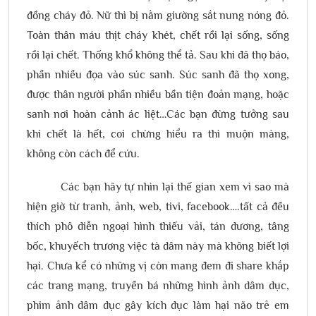
đồng cháy đỏ. Nữ thì bị nằm giường sắt nung nóng đỏ.
Toàn thân máu thịt cháy khét, chết rồi lại sống, sống
rồi lại chết. Thống khổ không thể tả. Sau khi đã thọ báo,
phần nhiều đọa vào súc sanh. Súc sanh đã thọ xong,
được thân người phần nhiều bần tiện đoản mạng, hoặc
sanh nơi hoàn cảnh ác liệt…Các bạn đừng tưởng sau
khi chết là hết, coi chừng hiểu ra thì muộn màng,
không còn cách để cứu.
Các bạn hãy tự nhìn lại thế gian xem vì sao mà
hiện giờ từ tranh, ảnh, web, tivi, facebook….tất cả đều
thích phô diễn ngoại hình thiếu vải, tán dương, tâng
bốc, khuyếch trương việc tà dâm này mà không biết lợi
hại. Chưa kể có những vị còn mang đem đi share khắp
các trang mạng, truyền bá những hình ảnh dâm dục,
phim ảnh dâm dục gây kích dục làm hại não trẻ em