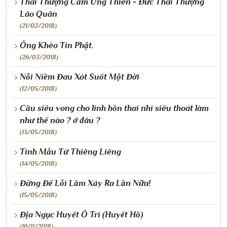
Thái Thượng Cảm Ứng Thiên - Đức Thái Thượng
Lão Quân
(21/02/2018)
Ông Khèo Tin Phật.
(26/03/2018)
Nỗi Niềm Đau Xót Suốt Một Đời
(12/05/2018)
Cầu siêu vong cho linh hồn thai nhi siêu thoát làm
như thế nào ? ở đâu ?
(13/05/2018)
Tình Mẫu Tử Thiêng Liêng
(14/05/2018)
Đừng Để Lỗi Lầm Xảy Ra Lần Nữa!
(15/05/2018)
Địa Ngục Huyết Ô Trì (Huyết Hồ)
(19/11/2018)