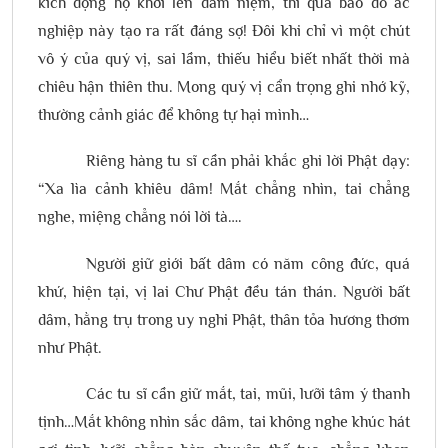
kích động họ khởi lên dâm niệm, thì quả báo do ác
nghiệp này tạo ra rất đáng sợ! Đôi khi chỉ vì một chút
vô ý của quý vị, sai lầm, thiếu hiểu biết nhất thời mà
chiêu hận thiên thu. Mong quý vị cẩn trọng ghi nhớ kỹ,
thường cảnh giác để không tự hại mình…
Riêng hàng tu sĩ cần phải khắc ghi lời Phật dạy:
“Xa lìa cảnh khiêu dâm! Mắt chẳng nhìn, tai chẳng
nghe, miệng chẳng nói lời tà….
Người giữ giới bất dâm có năm công đức, quá
khứ, hiện tại, vị lai Chư Phật đều tán thán. Người bất
dâm, hằng trụ trong uy nghi Phật, thân tỏa hương thơm
như Phật.
Các tu sĩ cần giữ mắt, tai, mũi, lưỡi tâm ý thanh
tịnh…Mắt không nhìn sắc dâm, tai không nghe khúc hát