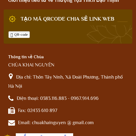
Giới thiệu tiểu sử về Thượng Tọa Thích Đạo Thịnh
TẠO MÃ QRCODE CHIA SẺ LINK WEB
QR-code
Thông tin về Chùa
CHÙA KHAI NGUYÊN
Địa chỉ:
Thôn Tây Ninh, Xã Đoài Phương, Thành phố
Hà Nội
Điện thoại:
0383.116.883 - 0967.914.696
Fax:
02433 610 897
Email:
chuakhainguyen @ gmail.com