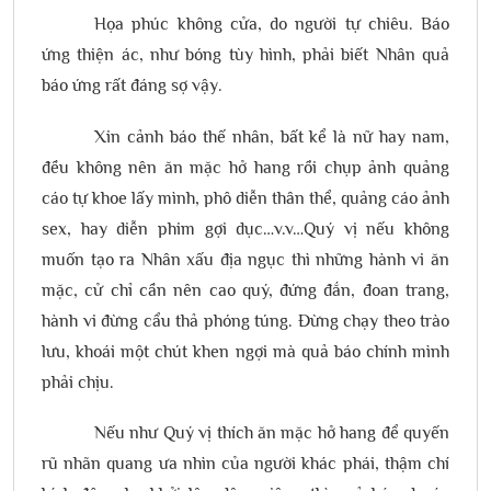
Họa phúc không cửa, do người tự chiêu. Báo
ứng thiện ác, như bóng tùy hình, phải biết Nhân quả
báo ứng rất đáng sợ vậy.
Xin cảnh báo thế nhân, bất kể là nữ hay nam,
đều không nên ăn mặc hở hang rồi chụp ảnh quảng
cáo tự khoe lấy mình, phô diễn thân thể, quảng cáo ảnh
sex, hay diễn phim gợi dục…v.v…Quý vị nếu không
muốn tạo ra Nhân xấu địa ngục thì những hành vi ăn
mặc, cử chỉ cần nên cao quý, đứng đắn, đoan trang,
hành vi đừng cẩu thả phóng túng. Đừng chạy theo trào
lưu, khoái một chút khen ngợi mà quả báo chính mình
phải chịu.
Nếu như Quý vị thích ăn mặc hở hang để quyến
rũ nhãn quang ưa nhìn của người khác phái, thậm chí