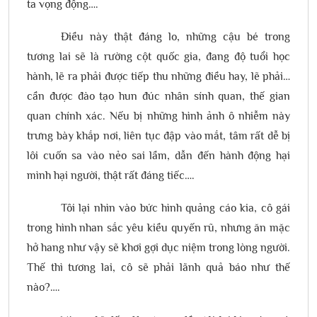
ta vọng động….
Điều này thật đáng lo, những cậu bé trong
tương lai sẽ là rường cột quốc gia, đang độ tuổi học
hành, lẽ ra phải được tiếp thu những điều hay, lẽ phải…
cần được đào tạo hun đúc nhân sính quan, thế gian
quan chính xác. Nếu bị những hình ảnh ô nhiễm này
trưng bày khắp nơi, liên tục đập vào mắt, tâm rất dễ bị
lôi cuốn sa vào nẻo sai lầm, dẫn đến hành động hại
mình hại người, thật rất đáng tiếc….
Tôi lại nhìn vào bức hình quảng cáo kia, cô gái
trong hình nhan sắc yêu kiều quyến rũ, nhưng ăn mặc
hở hang như vậy sẽ khơi gợi dục niệm trong lòng người.
Thế thì tương lai, cô sẽ phải lãnh quả báo như thế
nào?….