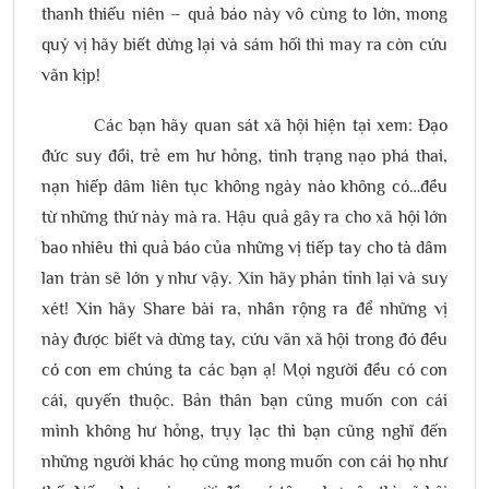
thanh thiếu niên – quả báo này vô cùng to lớn, mong
quý vị hãy biết dừng lại và sám hối thì may ra còn cứu
vãn kịp!
Các bạn hãy quan sát xã hội hiện tại xem: Đạo
đức suy đồi, trẻ em hư hỏng, tình trạng nạo phá thai,
nạn hiếp dâm liên tục không ngày nào không có…đều
từ những thứ này mà ra. Hậu quả gây ra cho xã hội lớn
bao nhiêu thì quả báo của những vị tiếp tay cho tà dâm
lan tràn sẽ lớn y như vậy. Xin hãy phản tỉnh lại và suy
xét! Xin hãy Share bài ra, nhân rộng ra để những vị
này được biết và dừng tay, cứu vãn xã hội trong đó đều
có con em chúng ta các bạn ạ! Mọi người đều có con
cái, quyến thuộc. Bản thân bạn cũng muốn con cái
mình không hư hỏng, trụy lạc thì bạn cũng nghĩ đến
những người khác họ cũng mong muốn con cái họ như