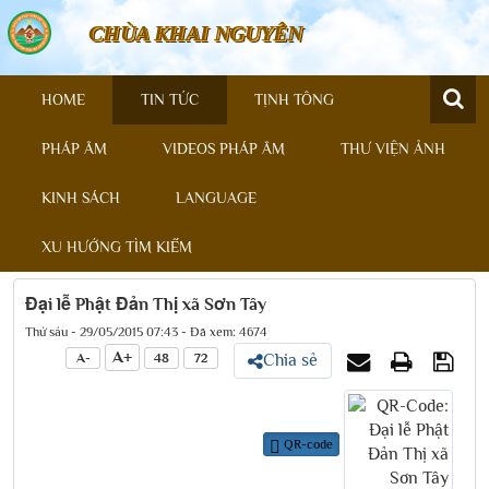
CHÙA KHAI NGUYÊN
HOME
TIN TỨC
TỊNH TÔNG
PHÁP ÂM
VIDEOS PHÁP ÂM
THƯ VIỆN ẢNH
KINH SÁCH
LANGUAGE
XU HƯỚNG TÌM KIẾM
Đại lễ Phật Đản Thị xã Sơn Tây
Thứ sáu - 29/05/2015 07:43 - Đã xem: 4674
A+
A-
48
72
Chia sẻ
QR-code