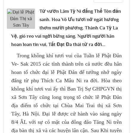
Từ vườn Lâm Tỳ Ni đấng Thế Tôn đản
sanh. Hoa Vô Ưu tươi nở ngát hương
thơm mười phương. Thành Ca Tỳ La
Vệ, gió reo vui ngời bừng sáng. Người người hân
hoan loan tin vui, Tất Đạt Đa thái tử ra đời...
Trong không khí tươi vui của Tuần lễ Phật Đản
Ve- Sak 2015 các tỉnh thành trên cả nước đều hân
hoan tổ chức đại lễ Phật Đản để tưởng nhớ ngày
đấng từ phụ Thích Ca Mâu Ni ra đời. Hòa theo
không khí tươi vui ấy thì Ban Trị Sự GHPGVN thị
xã Sơn Tây cũng long trọng tổ chức lễ Phật Đản
địa điểm tổ chức tại Chùa Mai Trai thị xã Sơn
Tây, Hà Nội. Đại lễ được cử hành vào sáng ngày
8/4 ÂL với sự có mặt của đông đảo Tăng Ni trên
địa bàn thị xã và các huyện lân cận. Sau Khi tuyên