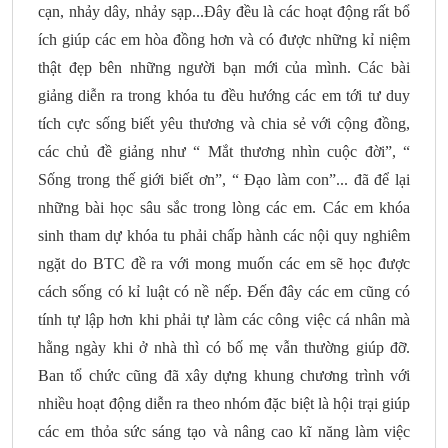
cạn, nhảy dây, nhảy sạp...Đây đều là các hoạt động rất bổ
ích giúp các em hòa đồng hơn và có được những kỉ niệm
thật đẹp bên những người bạn mới của mình. Các bài
giảng diễn ra trong khóa tu đều hướng các em tới tư duy
tích cực sống biết yêu thương và chia sẻ với cộng đồng,
các chủ đề giảng như “ Mắt thương nhìn cuộc đời”, “
Sống trong thế giới biết ơn”, “ Đạo làm con”... đã để lại
những bài học sâu sắc trong lòng các em. Các em khóa
sinh tham dự khóa tu phải chấp hành các nội quy nghiêm
ngặt do BTC đề ra với mong muốn các em sẽ học được
cách sống có kỉ luật có nề nếp. Đến đây các em cũng có
tính tự lập hơn khi phải tự làm các công việc cá nhân mà
hằng ngày khi ở nhà thì có bố mẹ vẫn thường giúp đỡ.
Ban tổ chức cũng đã xây dựng khung chương trình với
nhiều hoạt động diễn ra theo nhóm đặc biệt là hội trại giúp
các em thỏa sức sáng tạo và nâng cao kĩ năng làm việc