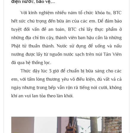
điện nước, bảo vệ,...
Với kinh nghiệm nhiều năm tổ chức khóa tu, BTC
hết sức chú trọng đến bữa ăn của các em. Để đảm bảo
tuyệt đối vấn đề an toàn, BTC chỉ lấy thực phẩm ở
những địa chỉ tin cậy, thành viên ban hậu cần là những
Phật tử thuần thành. Nước sử dụng để uống và nấu
nướng được lấy từ nguồn nước sạch trên núi Tản Viên
đã qua hệ thống lọc.
Thức dậy lúc 3 giờ để chuẩn bị bữa sáng cho các
em, với tấm lòng thương yêu vô điều kiện, dù vất vả cả
ngày nhưng trong bếp vẫn rộn rã tiếng nói cười, không
khí an vui lan tỏa theo làn khói.