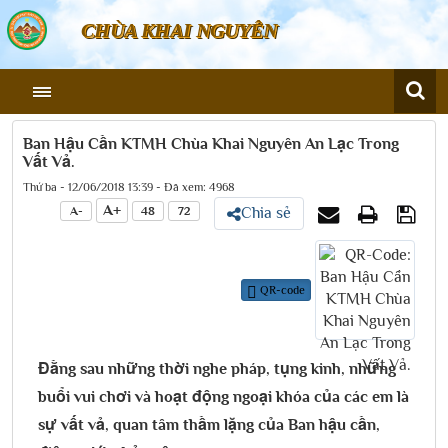
CHÙA KHAI NGUYÊN
Ban Hậu Cần KTMH Chùa Khai Nguyên An Lạc Trong
Vất Vả.
Thứ ba - 12/06/2018 13:39 - Đã xem: 4968
A+
A-
48
72
Chia sẻ
QR-code
Đằng sau những thời nghe pháp, tụng kinh, những
buổi vui chơi và hoạt động ngoại khóa của các em là
sự vất vả, quan tâm thầm lặng của Ban hậu cần,