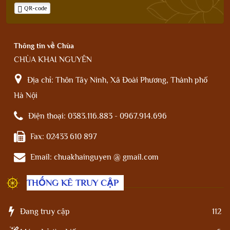
QR-code
Thông tin về Chùa
CHÙA KHAI NGUYÊN
Địa chỉ:
Thôn Tây Ninh, Xã Đoài Phương, Thành phố
Hà Nội
Điện thoại:
0383.116.883 - 0967.914.696
Fax:
02433 610 897
Email:
chuakhainguyen @ gmail.com
THỐNG KÊ TRUY CẬP
Đang truy cập
112