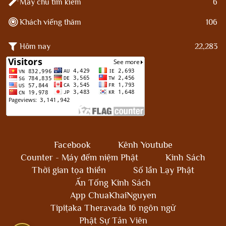
Máy chủ tìm kiếm
6
Khách viếng thăm
106
Hôm nay
22,283
Facebook
Kênh Youtube
Counter - Máy đếm niệm Phật
Kinh Sách
Thời gian tọa thiền
Số lần Lạy Phật
Ấn Tống Kinh Sách
App ChuaKhaiNguyen
Tipiṭaka Theravada 16 ngôn ngữ
Phật Sự Tản Viên