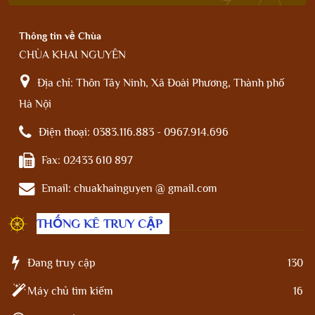
Thông tin về Chùa
CHÙA KHAI NGUYÊN
Địa chỉ:
Thôn Tây Ninh, Xã Đoài Phương, Thành phố
Hà Nội
Điện thoại:
0383.116.883 - 0967.914.696
Fax:
02433 610 897
Email:
chuakhainguyen @ gmail.com
THỐNG KÊ TRUY CẬP
Đang truy cập
130
Máy chủ tìm kiếm
16