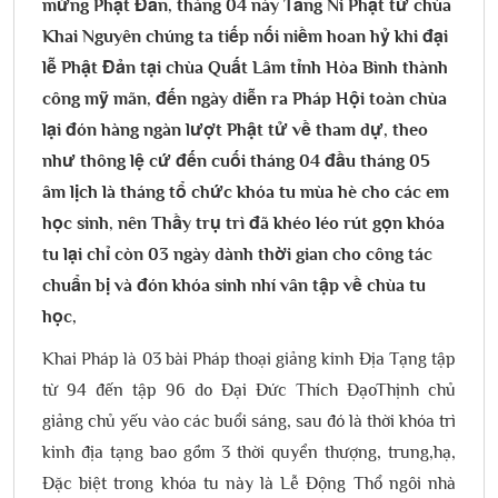
mừng Phật Đản, tháng 04 này Tăng Ni Phật tử chùa
Khai Nguyên chúng ta tiếp nối niềm hoan hỷ khi đại
lễ Phật Đản tại chùa Quất Lâm tỉnh Hòa Bình thành
công mỹ mãn, đến ngày diễn ra Pháp Hội toàn chùa
lại đón hàng ngàn lượt Phật tử về tham dự, theo
như thông lệ cứ đến cuối tháng 04 đầu tháng 05
âm lịch là tháng tổ chức khóa tu mùa hè cho các em
học sinh, nên Thầy trụ trì đã khéo léo rút gọn khóa
tu lại chỉ còn 03 ngày dành thời gian cho công tác
chuẩn bị và đón khóa sinh nhí vân tập về chùa tu
học,
Khai Pháp là 03 bài Pháp thoại giảng kinh Địa Tạng tập
từ 94 đến tập 96 do Đại Đức Thích ĐạoThịnh chủ
giảng chủ yếu vào các buổi sáng, sau đó là thời khóa trì
kinh địa tạng bao gồm 3 thời quyển thượng, trung,hạ,
Đặc biệt trong khóa tu này là Lễ Động Thổ ngôi nhà