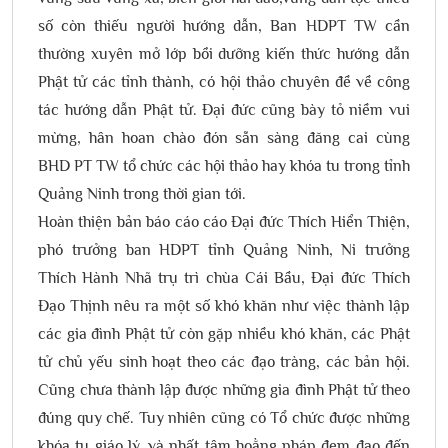
số còn thiếu người hướng dẫn, Ban HDPT TW cần
thường xuyên mở lớp bồi dưỡng kiến thức hướng dẫn
Phật tử các tỉnh thành, có hội thảo chuyên đề về công
tác hướng dẫn Phật tử. Đại đức cũng bày tỏ niềm vui
mừng, hân hoan chào đón sẵn sàng đăng cai cùng
BHD PT TW tổ chức các hội thảo hay khóa tu trong tỉnh
Quảng Ninh trong thời gian tới.
Hoàn thiện bản báo cáo cáo Đại đức Thích Hiển Thiện,
phó trưởng ban HDPT tỉnh Quảng Ninh, Ni trưởng
Thích Hành Nhã trụ trì chùa Cái Bầu, Đại đức Thích
Đạo Thịnh nêu ra một số khó khăn như việc thành lập
các gia đình Phật tử còn gặp nhiều khó khăn, các Phật
tử chủ yếu sinh hoạt theo các đạo tràng, các bản hội.
Cũng chưa thành lập được những gia đình Phật tử theo
đúng quy chế. Tuy nhiên cũng có Tổ chức được những
khóa tu giáo lý, và nhất tâm hoằng pháp đem đạo đến