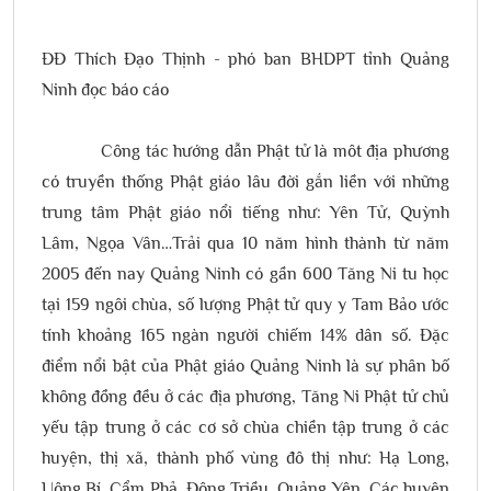
ĐĐ Thích Đạo Thịnh - phó ban BHDPT tỉnh Quảng
Ninh đọc báo cáo
Công tác hướng dẫn Phật tử là môt địa phương
có truyền thống Phật giáo lâu đời gắn liền với những
trung tâm Phật giáo nổi tiếng như: Yên Tử, Quỳnh
Lâm, Ngọa Vân…Trải qua 10 năm hình thành từ năm
2005 đến nay Quảng Ninh có gần 600 Tăng Ni tu học
tại 159 ngôi chùa, số lượng Phật tử quy y Tam Bảo ước
tính khoảng 165 ngàn người chiếm 14% dân số. Đặc
điểm nổi bật của Phật giáo Quảng Ninh là sự phân bố
không đồng đều ở các địa phương, Tăng Ni Phật tử chủ
yếu tập trung ở các cơ sở chùa chiền tập trung ở các
huyện, thị xã, thành phố vùng đô thị như: Hạ Long,
Uông Bí, Cẩm Phả, Đông Triều, Quảng Yên. Các huyện