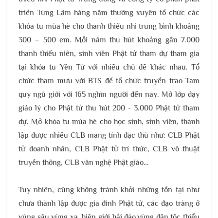
triển Tùng Lâm hàng năm thường xuyên tổ chức các
khóa tu mùa hè cho thanh thiếu nhi trung bình khoảng
300 – 500 em. Mỗi năm thu hút khoảng gần 7.000
thanh thiếu niên, sinh viên Phật tử tham dự tham gia
tại khóa tu Yên Tử với nhiều chủ đề khác nhau. Tổ
chức tham mưu với BTS để tổ chức truyền trao Tam
quy ngũ giới với 165 nghìn người đến nay. Mở lớp dạy
giáo lý cho Phật tử thu hút 200 - 3.000 Phật tử tham
dự. Mở khóa tu mùa hè cho học sinh, sinh viên, thành
lập được nhiều CLB mang tính đặc thù như: CLB Phật
tử doanh nhân, CLB Phật tử trí thức, CLB võ thuật
truyền thông, CLB văn nghệ Phật giáo…
Tuy nhiên, cũng không tránh khỏi những tồn tại như
chưa thành lập được gia đình Phật tử, các đạo tràng ở
vùng sâu vùng xa, biên giới hải đảo,vùng dân tộc thiểu