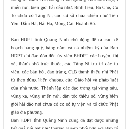
miền núi, biên giới hải đảo như: Bình Liêu, Ba Chẽ, Cô
Tô chưa có Tăng Ni, các cơ sở chùa chiền như Tiên
Yên, Đầm Hà, Hải Hà, Móng Cái, Hoành Bồ.
Ban HDPT tỉnh Quảng Ninh chủ động đề ra các kế
hoạch hàng quý, hàng năm và cả nhiệm kỳ của Ban
HDPT chỉ đạo đôn đốc ủy viên BHDPT các huyện, thị
xã, thành phố trực thuộc, các Tăng Ni trụ trì các tự
viện, các bản hội, đạo tràng, CLB thanh thiếu nhi Phật
tử theo đúng Hiến chương của Giáo hội và pháp luật
của nhà nước. Thành lập các đạo tràng tại vùng sâu,
vùng xa, vùng miền núi, dân tộc thiểu số, vùng biên
giới hải đảo nơi chưa có cơ sở tự viện và tổ chức Phật
giáo địa phương.
Ban HDPT tỉnh Quảng Ninh cũng đã đạt được những
kết quả nổi bật như thường xuyên phối hợp với Ban tổ