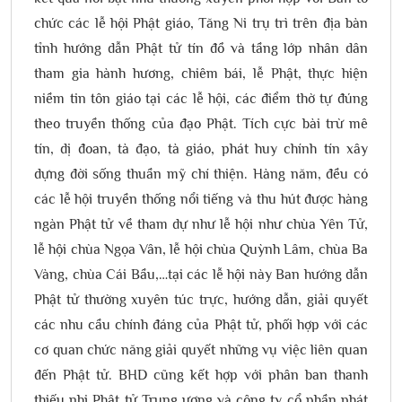
chức các lễ hội Phật giáo, Tăng Ni trụ trì trên địa bàn
tỉnh hướng dẫn Phật tử tín đồ và tầng lớp nhân dân
tham gia hành hương, chiêm bái, lễ Phật, thực hiện
niềm tin tôn giáo tại các lễ hội, các điểm thờ tự đúng
theo truyền thống của đạo Phật. Tích cực bài trừ mê
tín, dị đoan, tà đạo, tà giáo, phát huy chính tín xây
dựng đời sống thuần mỹ chí thiện. Hàng năm, đều có
các lễ hội truyền thống nổi tiếng và thu hút được hàng
ngàn Phật tử về tham dự như lễ hội như chùa Yên Tử,
lễ hội chùa Ngọa Vân, lễ hội chùa Quỳnh Lâm, chùa Ba
Vàng, chùa Cái Bầu,…tại các lễ hội này Ban hướng dẫn
Phật tử thường xuyên túc trực, hướng dẫn, giải quyết
các nhu cầu chính đáng của Phật tử, phối hợp với các
cơ quan chức năng giải quyết những vụ việc liên quan
đến Phật tử. BHD cũng kết hợp với phân ban thanh
thiếu nhi Phật tử Trung ương và công ty cổ phần phát