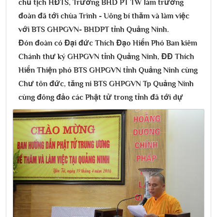
chủ tịch HĐTS, Trưởng BHD PT TW làm trưởng
đoàn đã tới chùa Trình - Uông bí thăm và làm việc
với BTS GHPGVN- BHDPT tỉnh Quảng Ninh.
Đón đoàn có Đại đức Thích Đạo Hiển Phó Ban kiêm
Chánh thư ký GHPGVN tỉnh Quảng Ninh, ĐĐ Thích
Hiển Thiện phó BTS GHPGVN tỉnh Quảng Ninh cùng
Chư tôn đức, tăng ni BTS GHPGVN Tp Quảng Ninh
cùng đông đảo các Phật tử trong tỉnh đã tới dự