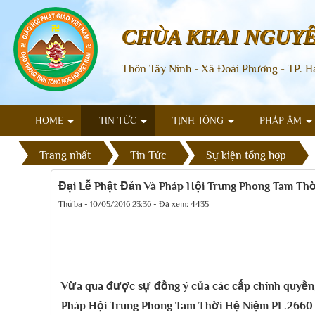
CHÙA KHAI NGUY
Thôn Tây Ninh - Xã Đoài Phương - TP. H
HOME
TIN TỨC
TỊNH TÔNG
PHÁP ÂM
Trang nhất
Tin Tức
Sự kiện tổng hợp
Đại Lễ Phật Đản Và Pháp Hội Trung Phong Tam Thờ
Thứ ba - 10/05/2016 23:36 - Đã xem: 4435
Vừa qua được sự đồng ý của các cấp chính quyền,
Pháp Hội Trung Phong Tam Thời Hệ Niệm PL.2660 - D