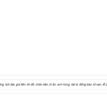
ựng
lịch đại
gia tiên
tín đồ
nhân dân
tri ân
anh hùng
liệt sĩ
đồng bào
tử nạn
tổ 
,
,
,
,
,
,
,
,
,
,