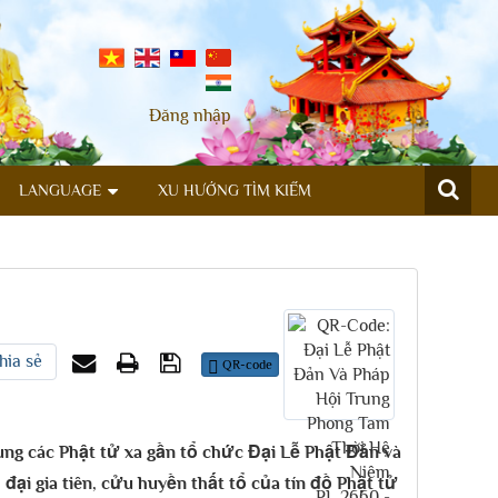
Đăng nhập
LANGUAGE
XU HƯỚNG TÌM KIẾM
hia sẻ
QR-code
ng các Phật tử xa gần tổ chức Đại Lễ Phật Đản và
đại gia tiên, cửu huyền thất tổ của tín đồ Phật tử