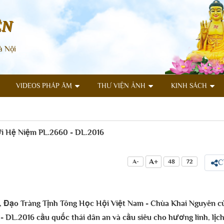
ÊN
à Nội
VIDEOS PHÁP ÂM
THƯ VIỆN ẢNH
KINH SÁCH
i Hệ Niệm PL.2660 - DL.2016
A+
A-
48
72
C
 Đạo Tràng Tịnh Tông Học Hội Việt Nam - Chùa Khai Nguyên cù
L.2016 cầu quốc thái dân an và cầu siêu cho hương linh, lịch 