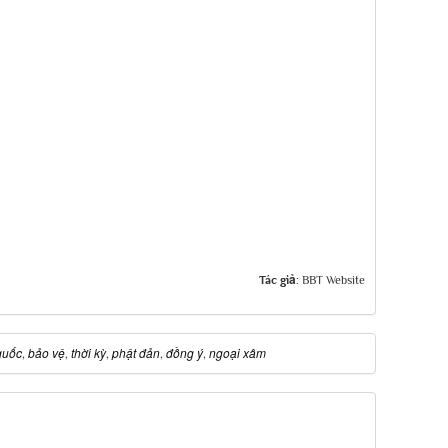
Tác giả:
BBT Website
quốc
bảo vệ
thời kỳ
phật đản
đồng ý
ngoại xâm
,
,
,
,
,