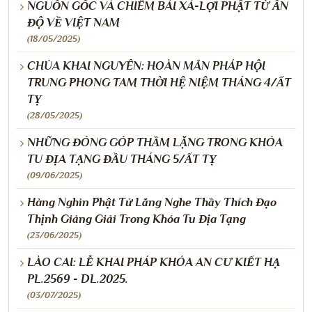
NGUỒN GỐC VÀ CHIÊM BÁI XÁ-LỢI PHẬT TỪ ẤN
ĐỘ VỀ VIỆT NAM
(18/05/2025)
CHÙA KHAI NGUYÊN: HOÀN MÃN PHÁP HỘI
TRUNG PHONG TAM THỜI HỆ NIỆM THÁNG 4/ẤT
TỴ
(28/05/2025)
NHỮNG ĐÓNG GÓP THẦM LẶNG TRONG KHÓA
TU ĐỊA TẠNG ĐẦU THÁNG 5/ẤT TỴ
(09/06/2025)
Hàng Nghìn Phật Tử Lắng Nghe Thầy Thích Đạo
Thịnh Giảng Giải Trong Khóa Tu Địa Tạng
(23/06/2025)
LÀO CAI: LỄ KHAI PHÁP KHÓA AN CƯ KIẾT HẠ
PL.2569 - DL.2025.
(03/07/2025)