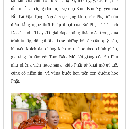
tận tâm của chư Tôn đức Tăng Ni, mỗi ngày, các Phật tử
đều nhất tâm tụng đọc trọn vẹn bộ Kinh Bản Nguyện của
Bồ Tát Địa Tạng. Ngoài việc tụng kinh, các Phật tử còn
được lắng nghe thời Pháp thoại của Sư Phụ TT. Thích
Đạo Thịnh, Thầy đã giải đáp những thắc mắc trong quá
trình tu tập, đồng thời chia sẻ những lời sách tấn quý báu,
khuyến khích đại chúng kiên trì tu học theo chính pháp,
gia tăng tín tâm với Tam Bảo. Mỗi lời giảng của Sư Phụ
như những viên ngọc sáng, giúp Phật tử khai mở trí tuệ,
củng cố niềm tin, và vững bước hơn trên con đường học
Phật.