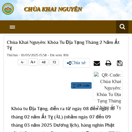
CHÙA KHAI NGUYÊN
Chùa Khai Nguyên: Khóa Tu Địa Tạng Tháng 2 Năm Ất
Tỵ
Thứ hai - 10/03/2025 15:58 - Đã xem: 816
A+
A-
48
72
Chia sẻ
QR-code
Khóa tu Địa Tạng, diễn ra từ ngày 08 đến ngày 10
tháng 02 năm Ất Tỵ (ÂL) (nhằm ngày 07 đến 09
tháng 03 năm 2025 Dương lịch), hàng nghìn Phật