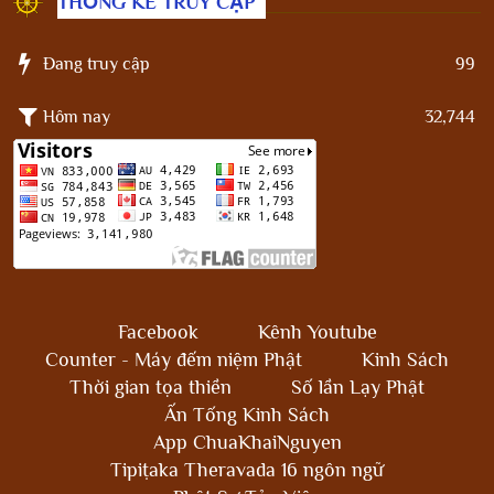
THỐNG KÊ TRUY CẬP
Đang truy cập
99
Hôm nay
32,744
Facebook
Kênh Youtube
Counter - Máy đếm niệm Phật
Kinh Sách
Thời gian tọa thiền
Số lần Lạy Phật
Ấn Tống Kinh Sách
App ChuaKhaiNguyen
Tipiṭaka Theravada 16 ngôn ngữ