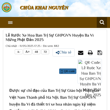
CHÙA KHAI NGUYÊN
Lễ Rước Xe Hoa Ban Trị Sự GHPGVN Huyện Ba Vì
Mừng Phật Đản 2025
Chủ nhật - 11/05/2025 17:25 - Đã xem: 882
A+
A-
48
72
Chia sẻ
QR-code
Được sự chỉ đạo của Ban Trị Sự Giáo hội Phật giáo
Việt Nam Thành phố Hà Nội, Ban Trị Sự GHPGVN
huyện Ba Vì đã thiết trí xe hoa nhân ngày kỷ niệm