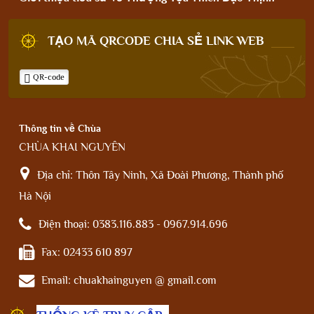
TẠO MÃ QRCODE CHIA SẺ LINK WEB
QR-code
Thông tin về Chùa
CHÙA KHAI NGUYÊN
Địa chỉ:
Thôn Tây Ninh, Xã Đoài Phương, Thành phố
Hà Nội
Điện thoại:
0383.116.883 - 0967.914.696
Fax:
02433 610 897
Email:
chuakhainguyen @ gmail.com