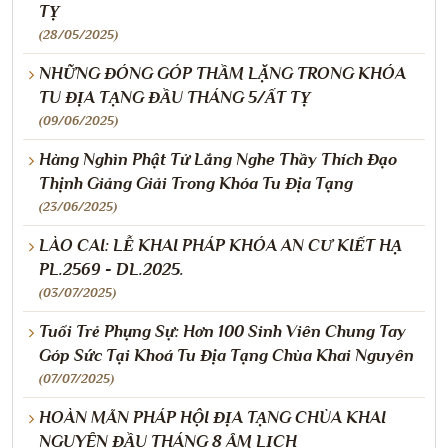
TỴ
(28/05/2025)
NHỮNG ĐÓNG GÓP THẦM LẶNG TRONG KHÓA
TU ĐỊA TẠNG ĐẦU THÁNG 5/ẤT TỴ
(09/06/2025)
Hàng Nghìn Phật Tử Lắng Nghe Thầy Thích Đạo
Thịnh Giảng Giải Trong Khóa Tu Địa Tạng
(23/06/2025)
LÀO CAI: LỄ KHAI PHÁP KHÓA AN CƯ KIẾT HẠ
PL.2569 - DL.2025.
(03/07/2025)
Tuổi Trẻ Phụng Sự: Hơn 100 Sinh Viên Chung Tay
Góp Sức Tại Khoá Tu Địa Tạng Chùa Khai Nguyên
(07/07/2025)
HOÀN MÃN PHÁP HỘI ĐỊA TẠNG CHÙA KHAI
NGUYÊN ĐẦU THÁNG 8 ÂM LỊCH