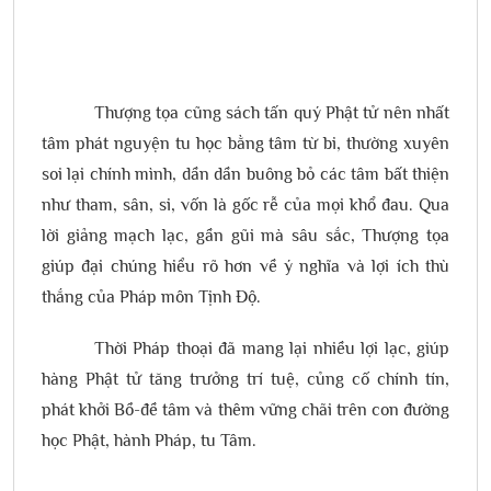
Thượng tọa cũng sách tấn quý Phật tử nên nhất
tâm phát nguyện tu học bằng tâm từ bi, thường xuyên
soi lại chính mình, dần dần buông bỏ các tâm bất thiện
như tham, sân, si, vốn là gốc rễ của mọi khổ đau. Qua
lời giảng mạch lạc, gần gũi mà sâu sắc, Thượng tọa
giúp đại chúng hiểu rõ hơn về ý nghĩa và lợi ích thù
thắng của Pháp môn Tịnh Độ.
Thời Pháp thoại đã mang lại nhiều lợi lạc, giúp
hàng Phật tử tăng trưởng trí tuệ, củng cố chính tín,
phát khởi Bồ-đề tâm và thêm vững chãi trên con đường
học Phật, hành Pháp, tu Tâm.