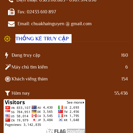
Điện thoại:
0383.116.883 - 0967.914.696
Fax:
02433 610 897
Email:
chuakhainguyen @ gmail.com
THỐNG KÊ TRUY CẬP
Đang truy cập
160
Máy chủ tìm kiếm
6
Khách viếng thăm
154
Hôm nay
55,436