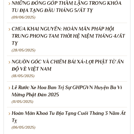
NHỮNG ĐÓNG GÓP THẦM LẶNG TRONG KHÓA
TU ĐỊA TẠNG ĐẦU THÁNG 5/ẤT TỴ
(09/06/2025)
CHÙA KHAI NGUYÊN: HOÀN MÃN PHÁP HỘI
TRUNG PHONG TAM THỜI HỆ NIỆM THÁNG 4/ẤT
TỴ
(28/05/2025)
NGUỒN GỐC VÀ CHIÊM BÁI XÁ-LỢI PHẬT TỪ ẤN
ĐỘ VỀ VIỆT NAM
(18/05/2025)
Lễ Rước Xe Hoa Ban Trị Sự GHPGVN Huyện Ba Vì
Mừng Phật Đản 2025
(11/05/2025)
Hoàn Mãn Khoá Tu Địa Tạng Cuối Tháng 3 Năm Ất
Tỵ
(06/05/2025)