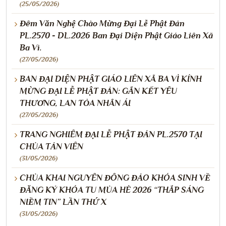
(25/05/2026)
Đêm Văn Nghệ Chào Mừng Đại Lễ Phật Đản
PL.2570 - DL.2026 Ban Đại Diện Phật Giáo Liên Xã
Ba Vì.
(27/05/2026)
BAN ĐẠI DIỆN PHẬT GIÁO LIÊN XÃ BA VÌ KÍNH
MỪNG ĐẠI LỄ PHẬT ĐẢN: GẮN KẾT YÊU
THƯƠNG, LAN TỎA NHÂN ÁI
(27/05/2026)
TRANG NGHIÊM ĐẠI LỄ PHẬT ĐẢN PL.2570 TẠI
CHÙA TẢN VIÊN
(31/05/2026)
CHÙA KHAI NGUYÊN ĐÔNG ĐẢO KHÓA SINH VỀ
ĐĂNG KÝ KHÓA TU MÙA HÈ 2026 “THẮP SÁNG
NIỀM TIN” LẦN THỨ X
(31/05/2026)