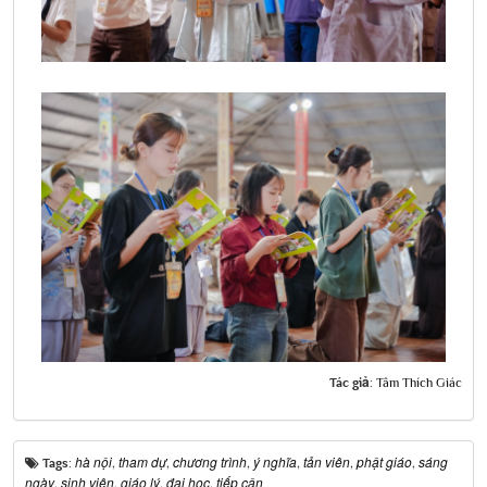
Tác giả:
Tâm Thích Giác
hà nội
tham dự
chương trình
ý nghĩa
tản viên
phật giáo
sáng
Tags:
,
,
,
,
,
,
ngày
sinh viên
giáo lý
đại học
tiếp cận
,
,
,
,