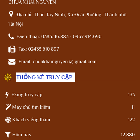
CHÙA KHAI NGUYÊN
Địa chỉ:
Thôn Tây Ninh, Xã Đoài Phương, Thành phố
Hà Nội
Điện thoại:
0383.116.883 - 0967.914.696
Fax:
02433 610 897
Email:
chuakhainguyen @ gmail.com
THỐNG KÊ TRUY CẬP
Đang truy cập
133
Máy chủ tìm kiếm
11
Khách viếng thăm
122
Hôm nay
12,880