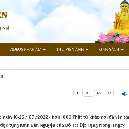
ÊN
à Nội
VIDEOS PHÁP ÂM
THƯ VIỆN ẢNH
KINH SÁCH
ần
A+
A-
48
72
C
 ngày 16-26 / 07 /2022), hơn 1000 Phật tử khắp nơi đã vân tậ
đọc tụng Kinh Bản Nguyện của Bồ Tát Địa Tạng trong 11 ngày.