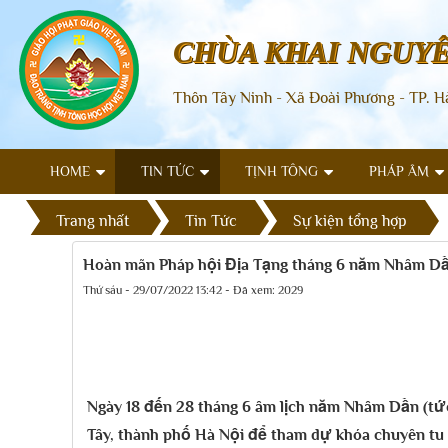
CHÙA KHAI NGUY
Thôn Tây Ninh - Xã Đoài Phương - TP. H
HOME
TIN TỨC
TỊNH TÔNG
PHÁP ÂM
Trang nhất
Tin Tức
Sự kiện tổng hợp
Hoàn mãn Pháp hội Địa Tạng tháng 6 năm Nhâm D
Thứ sáu - 29/07/2022 13:42 - Đã xem: 2029
Ngày 18 đến 28 tháng 6 âm lịch năm Nhâm Dần (tức
Tây, thành phố Hà Nội để tham dự khóa chuyên tu 