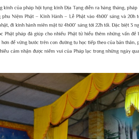
g kinh của pháp hội tụng kinh Địa Tạng diễn ra hàng tháng, pháp 
g phu Niệm Phật – Kinh Hành – Lễ Phật vào 4h00’ sáng và 20h tối
phật, đi kinh hành miên mật từ 4h00’ sáng tới 22h tối. Đặc biệt 3
học Phật pháp đã giúp cho nhiều Phật tử hiểu thêm những vấn đề l
 hơn để vững bước trên con đường tu học tiếp theo của bản thân,
t nhiều cảm nhận được niềm vui của Pháp lạc trong những ngày qu