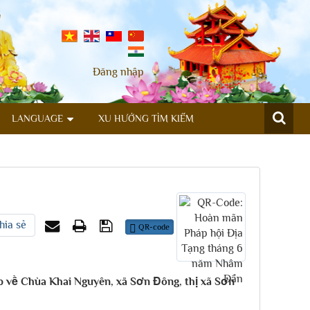
Đăng nhập
LANGUAGE
XU HƯỚNG TÌM KIẾM
hia sẻ
QR-code
p về Chùa Khai Nguyên, xã Sơn Đông, thị xã Sơn