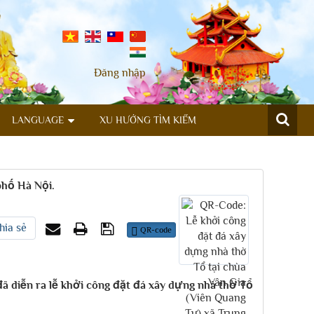
Đăng nhập
LANGUAGE
XU HƯỚNG TÌM KIẾM
phố Hà Nội.
hia sẻ
QR-code
đã diễn ra lễ khởi công đặt đá xây dựng nhà thờ Tổ