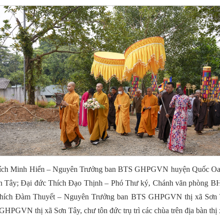
ích
Minh Hiển – Nguyên Trưởng ban BTS GHPGVN huyện Quốc Oai; 
n Tây; Đại đức Thích Đạo Thịnh – Phó Thư ký, Chánh văn phòng
hích Đàm Thuyết – Nguyên Trưởng ban BTS GHPGVN thị xã Sơn T
GVN thị xã Sơn Tây, chư tôn đức trụ trì các chùa trên địa bàn thị 