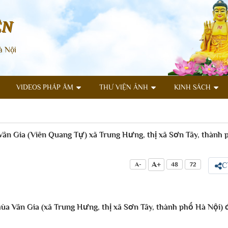
ÊN
à Nội
VIDEOS PHÁP ÂM
THƯ VIỆN ẢNH
KINH SÁCH
Vân Gia (Viên Quang Tự) xã Trung Hưng, thị xã Sơn Tây, thành 
A+
A-
48
72
C
a Vân Gia (xã Trung Hưng, thị xã Sơn Tây, thành phố Hà Nội) 