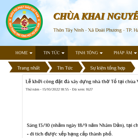
CHÙA KHAI NGUY
Thôn Tây Ninh - Xã Đoài Phương - TP. H
HOME
TIN TỨC
TỊNH TÔNG
PHÁP ÂM
Trang nhất
Tin Tức
Sự kiện tổng hợp
Lễ khởi công đặt đá xây dựng nhà thờ Tổ tại chùa 
Thứ năm - 13/10/2022 18:55 - Đã xem: 1627
Sáng 13/10 (nhằm ngày 18/9 năm Nhâm Dần), tại chù
- di tích được xếp hạng cấp thành phố.