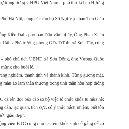
rị sự trung ương GHPG Việt Nam – phó thư kí ban Hướng
hố Hà Nội, cùng các cán bộ Sở Nội Vụ - ban Tôn Giáo
ng Kiều Đại - phó ban Dân vận thị ủy, Ông Phan Xuân
 Hải - Phó trưởng phòng GD- ĐT thị xã Sơn Tây, cùng
 – phó chủ tịch UBND xã Sơn Đông, ông Vương Quốc
 mừng cho buổi lễ.
rang nghiêm, thanh tịnh và thành kính. Từng gương mặt,
g màu áo lam thân thương trong tinh thần hòa hợp thống
 đã lên đọc báo cáo sơ bộ việc tổ chức khóa tu mùa hè:
đắn, lạc quan, tích cực, có ý thức trách nhiệm, biết tôn
ước giàu đẹp”.
ộng viên BTC cũng như các em khóa sinh cố gắng để có