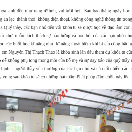
 sinh đều như rạng rỡ hơn, vui tươi hơn. Sau bao tháng ngày học tậ
 an lạc, thảnh thơi, không điện thoại, không công nghệ thông tin tron
a Quý thầy, các bạn nhỏ đến với khóa tu sẽ được học về đạo làm con, 
trò chơi nhằm kích thích sự hào hứng và học hỏi của các bạn nhỏ như
c các buổi học kĩ năng như: kĩ năng thoát hiểm khi bị tấn công bất 
inh em Nguyễn Thị Thạch Thảo là khóa sinh lần đầu tham dự khóa tu cũ
tập để không phụ lòng mong mỏi của bố mẹ và sự dạy bảo của quý thầy n
nh – người thầy yêu thương của các bạn nhỏ và của rất nhiều các an
hy vọng sau khóa tu sẽ có những hạt mầm Phật pháp đâm chồi, nảy lộc,