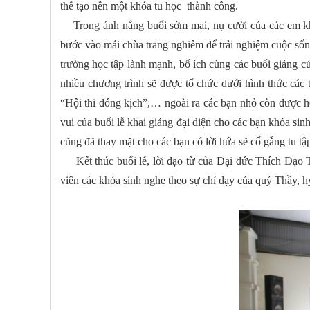
thể tạo nên một khóa tu học thành công.
Trong ánh nắng buổi sớm mai, nụ cười của các em khóa
bước vào mái chùa trang nghiêm để trải nghiệm cuộc sống
trường học tập lành mạnh, bổ ích cùng các buổi giảng củ
nhiều chương trình sẽ được tổ chức dưới hình thức các 
“Hội thi đóng kịch”,… ngoài ra các bạn nhỏ còn được họ
vui của buổi lễ khai giảng đại diện cho các bạn khóa s
cũng đã thay mặt cho các bạn có lời hứa sẽ cố gắng tu 
Kết thúc buổi lễ, lời đạo từ của Đại đức Thích Đạo Thị
viên các khóa sinh nghe theo sự chỉ dạy của quý Thầy, 