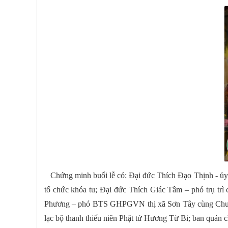
Chứng minh buổi lễ có: Đại đức Thích Đạo Thịnh - ủy v
tổ chức khóa tu; Đại đức Thích Giác Tâm – phó trụ t
Phương – phó BTS GHPGVN thị xã Sơn Tây cùng Chư 
lạc bộ thanh thiếu niên Phật tử Hương Từ Bi; ban quản