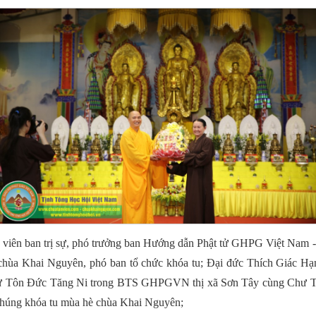
iên ban trị sự, phó trưởng ban Hướng dẫn Phật tử GHPG Việt Nam - 
rì chùa Khai Nguyên, phó ban tổ chức khóa tu; Đại đức Thích Giác
Tôn Đức Tăng Ni trong BTS GHPGVN thị xã Sơn Tây cùng Chư Tô
 chúng khóa tu mùa hè chùa Khai Nguyên;