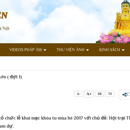
ÊN
à Nội
VIDEOS PHÁP ÂM
THƯ VIỆN ẢNH
KINH SÁCH
n ( đợt 1)
A+
A-
48
72
C
 tổ chức lễ khai mạc khóa tu mùa hè 2017 với chủ đề: Hội trại
ham dự.