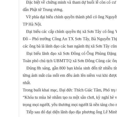
Đặc biệt về chứng minh và tham dự buổi lễ còn có cư 
dẫn Phật tử Trung ương.
Về phía đại biểu chính quyền thành phố có ông Nguy
TP Hà Nội.
Đại biểu các cấp chính quyền thị xã Sơn Tây có ông
Đô – Phó trưởng Công An TX Sơn Tây, Bà Nguyễn Thị 
các ông bà là lãnh đạo các ban ngành thị xã Sơn Tây cũ
Đại biểu lãnh đạo xã Sơn Đông có Ông Phùng Đặng
Toản phó chủ tịch UBMTTQ xã Sơn Đông Cùng các ông bà
Đúng 8h sáng, gần 800 bạn khóa sinh đến từ nhiều tỉnh
từng ánh mắt của mỗi em đều ánh lên niềm vui khi được
nhất.
Trong buổi khai mạc, Đại đức Thích Giác Tâm, Phó trụ 
“Khóa tu mùa hè nhằm tạo ra một sân chơi, kỳ nghỉ hè vu
trọng mọi người, yêu thương mọi người là nền tảng cho
Tiếp sau đó đại diện lãnh đạo địa phương ông Lê Min