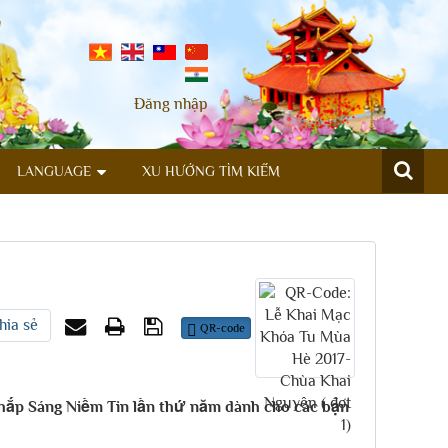
Đăng nhập
LANGUAGE
XU HƯỚNG TÌM KIẾM
hia sẻ
QR-code
 Thắp Sáng Niềm Tin lần thứ năm dành cho các bạn