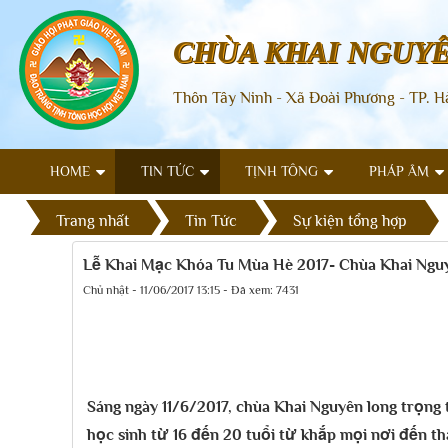
CHÙA KHAI NGUY
Thôn Tây Ninh - Xã Đoài Phương - TP. H
HOME
TIN TỨC
TỊNH TÔNG
PHÁP ÂM
Trang nhất
Tin Tức
Sự kiện tổng hợp
Lễ Khai Mạc Khóa Tu Mùa Hè 2017- Chùa Khai Nguyê
Chủ nhật - 11/06/2017 13:15 - Đã xem: 7431
Sáng ngày 11/6/2017, chùa Khai Nguyên long trọng
học sinh từ 16 đến 20 tuổi từ khắp mọi nơi đến t