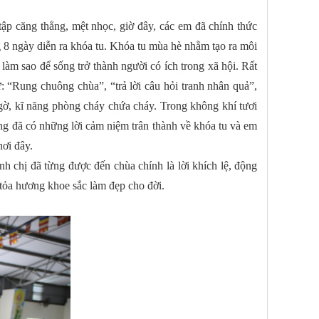
p căng thẳng, mệt nhọc, giờ đây, các em đã chính thức
g 8 ngày diễn ra khóa tu. Khóa tu mùa hè nhằm tạo ra môi
làm sao để sống trở thành người có ích trong xã hội. Rất
: “Rung chuông chùa”, “trả lời câu hỏi tranh nhân quả”,
ngờ, kĩ năng phòng cháy chứa cháy. Trong không khí tươi
ng đã có những lời cảm niệm trân thành về khóa tu và em
ơi đây.
h chị đã từng được đến chùa chính là lời khích lệ, động
 tỏa hương khoe sắc làm đẹp cho đời.