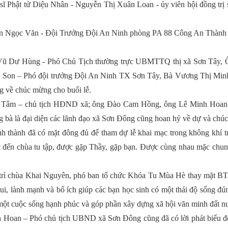
sĩ Phật tử Diệu Nhân - Nguyễn Thị Xuân Loan - ủy viên hội đồng t
ễn Ngọc Văn - Đội Trưởng Đội An Ninh phòng PA 88 Công An Thành P
 Vũ Dư Hùng - Phó Chủ Tịch thường trực UBMTTQ thị xã Sơn Tây, Ô
Son – Phó đội trưởng Đội An Ninh TX Sơn Tây, Bà Vương Thị Minh
ng về chúc mừng cho buổi lễ.
 Tâm – chủ tịch HĐND xã; ông Đào Cam Hồng, ông Lê Minh Hoan
 là đại diện các lãnh đạo xã Sơn Đông cũng hoan hỷ về dự và chúc
 thành đã có mặt đông đủ để tham dự lễ khai mạc trong không khí t
 đến chùa tu tập, được gặp Thầy, gặp bạn. Được cùng nhau mặc chun
trì chùa Khai Nguyên, phó ban tổ chức Khóa Tu Mùa Hè thay mặt BTC
i, lành mạnh và bổ ích giúp các bạn học sinh có một thái độ sống đúng 
 một cuộc sống hạnh phúc và góp phần xây dựng xã hội văn minh đất n
h Hoan – Phó chủ tịch UBND xã Sơn Đông cũng đã có lời phát biểu đ