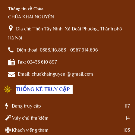
Thông tin về Chùa
CHÙA KHAI NGUYÊN
Địa chỉ:
Thôn Tây Ninh, Xã Đoài Phương, Thành phố
Hà Nội
Điện thoại:
0383.116.883 - 0967.914.696
Fax:
02433 610 897
Email:
chuakhainguyen @ gmail.com
THỐNG KÊ TRUY CẬP
Đang truy cập
117
Máy chủ tìm kiếm
14
Khách viếng thăm
103