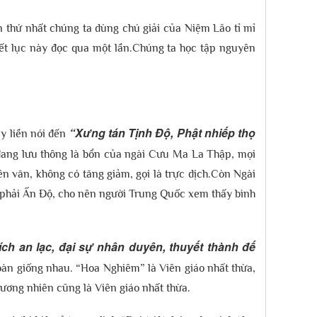
ần thứ nhất chúng ta dùng chú giải của Niệm Lão tỉ mỉ
tiết lục này đọc qua một lần.Chúng ta học tập nguyên
“Xưng tán Tịnh Độ, Phật nhiếp thọ
ây liền nói đến
 đang lưu thông là bổn của ngài Cưu Ma La Thập, mọi
 văn, không có tăng giảm, gọi là trực dịch.Còn Ngài
ng phải Ấn Độ, cho nên người Trung Quốc xem thấy bình
 ích an lạc, đại sự nhân duyên, thuyết thành đế
àn giống nhau. “Hoa Nghiêm” là Viên giáo nhất thừa,
ương nhiên cũng là Viên giáo nhất thừa.