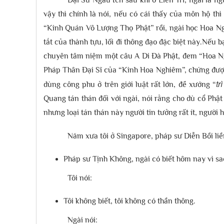
Đại Sư Ngẫu Ích sau khi ở Liên Trì, ngài là 
vậy thì chính là nói, nếu có cái thấy của môn hộ th
“Kinh Quán Vô Lượng Thọ Phật” rồi, ngài học Hoa Ngh
tắt của thành tựu, lối đi thông đạo đặc biệt này.Nếu
chuyên tâm niệm một câu A Di Đà Phật, đem “Hoa Ngh
Pháp Thân Đại Sĩ của “Kinh Hoa Nghiêm”, chứng được 
tr
dùng công phu ở trên giới luật rất lớn, đề xướng “
Quang tán thán đối với ngài, nói rằng cho dù cổ Phật
nhưng loại tán thán này người tin tưởng rất ít, người 
Năm xưa tôi ở Singapore, pháp sư Diễn Bồi liền
Pháp sư Tịnh Không, ngài có biết hôm nay vì s
Tôi nói:
Tôi không biết, tôi không có thần thông.
Ngài nói: