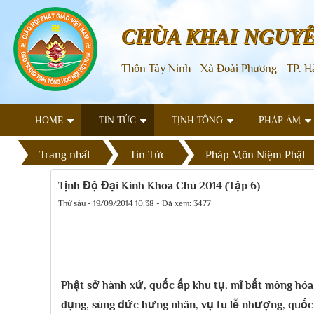
CHÙA KHAI NGUY
Thôn Tây Ninh - Xã Đoài Phương - TP. H
HOME
TIN TỨC
TỊNH TÔNG
PHÁP ÂM
Trang nhất
Tin Tức
Pháp Môn Niệm Phật
Tịnh Độ Đại Kinh Khoa Chú 2014 (Tập 6)
Thứ sáu - 19/09/2014 10:38 - Đã xem: 3477
Phật sở hành xứ, quốc ấp khu tụ, mĩ bất mông hóa, 
dụng, sùng đức hưng nhân, vụ tu lễ nhượng, quốc 