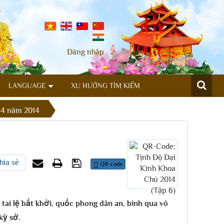
Đăng nhập
LANGUAGE
XU HƯỚNG TÌM KIẾM
 4 năm 2014
hia sẻ
QR-code
tai lệ bất khởi, quốc phong dân an, binh qua vô
kỳ sở.