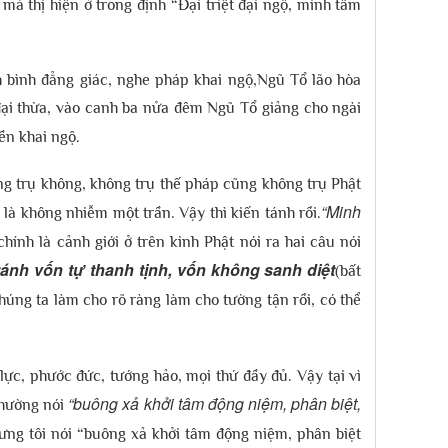
mà thị hiện ở trong định “Đại triệt đại ngộ, minh tâm
h bình đẳng giác, nghe pháp khai ngộ,Ngũ Tổ lão hòa
đại thừa, vào canh ba nửa đêm Ngũ Tổ giảng cho ngài
ền khai ngộ.
ông trụ không, không trụ thế pháp cũng không trụ Phật
“Minh
là không nhiễm một trần. Vậy thì kiến tánh rồi.
chính là cảnh giới ở trên kinh Phật nói ra hai câu nói
ánh vốn tự thanh tịnh, vốn không sanh diệt
(bất
Chúng ta làm cho rõ ràng làm cho tường tận rồi, có thể
 lực, phước đức, tướng hảo, mọi thứ đầy đủ. Vậy tại vì
“buông xả khởi tâm động niệm, phân biệt,
 thường nói
ưng tôi nói “buông xả khởi tâm động niệm, phân biệt