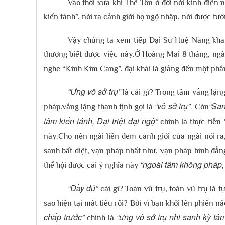
Vào thời xưa khi Thế Tôn ở đời nói kinh điển 
kiến tánh”, nói ra cảnh giới họ ngộ nhập, nói được t
Vậy chúng ta xem tiếp Đại Sư Huệ Năng khai 
thượng biết được việc này.Ở Hoàng Mai 8 tháng, ngà
nghe “Kinh Kim Cang”, đại khái là giảng đến một phần
“Ưng vô sở trụ”
là cái gì? Trong tâm vắng lặng
“vô sở trụ”
“San
pháp,vắng lặng thanh tịnh gọi là
. Còn
tâm kiến tánh, Đại triệt đại ngộ”
chính là thực tiễn
này.Cho nên ngài liền đem cảnh giới của ngài nói ra
sanh bất diệt, vạn pháp nhất như, vạn pháp bình đẳn
“ngoài tâm không pháp,
thể hội được cái ý nghĩa này
“Đầy đủ”
cái gì? Toàn vũ trụ, toàn vũ trụ là t
sao hiện tại mất tiêu rồi? Bởi vì bạn khởi lên phiền 
chấp trước”
“ưng vô sở trụ nhi sanh kỳ tâ
chính là