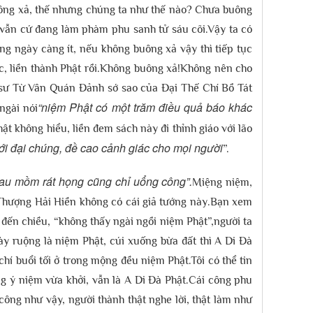
buông xả, thế nhưng chúng ta như thế nào? Chưa buông
 vẫn cứ đang làm phàm phu sanh tử sáu cõi.Vậy ta có
àng ngày càng ít, nếu không buông xả vậy thì tiếp tục
ạc, liền thành Phật rồi.Không buông xả!Không nên cho
 sư Từ Vân Quán Đảnh sớ sao của Đại Thế Chí Bồ Tát
“niệm Phật có một trăm điều quả báo khác
ngài nói
t không hiểu, liền đem sách này đi thỉnh giáo với lão
 với đại chúng, đề cao cảnh giác cho mọi người
”.
au mồm rát họng cũng chỉ uổng công”.
Miệng niệm,
 Thượng Hải Hiền không có cái giả tướng này.Bạn xem
m đến chiều, “không thấy ngài ngồi niệm Phật”,người ta
ày ruộng là niệm Phật, cúi xuống bừa đất thì A Di Đà
hí buổi tối ở trong mộng đều niệm Phật.Tôi có thể tin
ng ý niệm vừa khởi, vẫn là A Di Đà Phật.Cái công phu
ng như vậy, người thành thật nghe lời, thật làm như