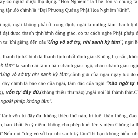
này có người được thọ dụng. “Hoa Nghiêm” là Thế Tôn vì chúng ta 
ường tận,đó chính là “Đại Phương Quảng Phật Hoa Nghiêm Kinh”.
ngộ, ngài không phải ở trong định, ngài là nương tâm thanh tịn
i đạt được thanh tịnh bình đẳng giác, có tư cách nghe Phật pháp 
“
Ưng vô sở trụ, nhi sanh kỳ tâm”,
 tư, khi giảng đến câu
ngài li
, thanh tịnh.Chính là thanh tịnh nhất định giác.Không trụ sắc, kh
h tâm”
là sanh cái tâm chân chánh giác ngộ, chân chánh giác ngộ 
“Ưng vô sở trụ nhi sanh kỳ tâm”
,cảnh giới của ngài ngay lúc đó 
“nào ngờ tự t
, đây chính là báo cáo của ngài, tâm đắc của ngài
vốn tự đầy đủ
g),
,
(không thiếu thứ nào)”,ngài nói lời thành thật.
 ngoài pháp không tâm”
.
ự tánh vốn tự đầy đủ, không thiếu thứ nào, trí tuệ, thần thông, đạo
não, bạn khởi lên ý niệm, không cho phép khởi lên ý niệm.Chúng ta
m”
.Nếu nói “ưng vô sở trụ nhi sanh kỳ tâm”thì bạn không hiểu, nh