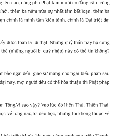
g lên cao, công phu Phật tam muội có đẳng cấp, công
 khối, thêm ba năm nữa sự nhất tâm bất loạn, thêm ba
oạn chính là minh tâm kiến tánh, chính là Đại triệt đại
hấy được toàn là lời thật. Những quỷ thần này họ cũng
 thể (những người bị quỷ nhập) này có thể tin không?
t bảo ngài đến, giao sứ mạng cho ngài biểu pháp sau
 đại này, mọi người đều có thể hòa thuận thì Phật pháp
ai Tông.Vì sao vậy? Vào lúc đó Hiền Thủ, Thiên Thai,
uộc về tông nào,tôi đều học, nhưng tôi không thuộc về