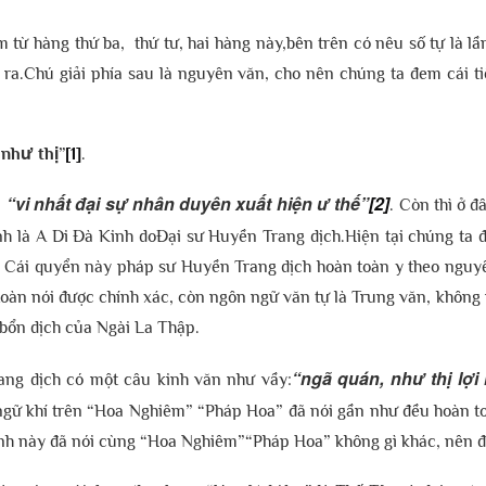
m từ hàng thứ ba, thứ tư, hai hàng này,bên trên có nêu số tự là l
c ra.Chú giải phía sau là nguyên văn, cho nên chúng ta đem cái 
 như thị”
[1]
.
“vi nhất đại sự nhân duyên xuất hiện ư thế”
[2]
i
. Còn thì ở đ
nh là A Di Đà Kinh doĐại sư Huyền Trang dịch.Hiện tại chúng ta
. Cái quyển này pháp sư Huyền Trang dịch hoàn toàn y theo nguyên
n toàn nói được chính xác, còn ngôn ngữ văn tự là Trung văn, khô
 bổn dịch của Ngài La Thập.
“ngã quán, như thị lợi
ang dịch có một câu kinh văn như vầy:
gữ khí trên “Hoa Nghiêm” “Pháp Hoa” đã nói gần như đều hoàn to
kinh này đã nói cùng “Hoa Nghiêm”“Pháp Hoa” không gì khác, nên đ