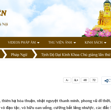
ÊN
à Nội
VIDEOS PHÁP ÂM
THƯ VIỆN ẢNH
KINH SÁCH
Pháp Ngữ
Tịnh Độ Đại Kinh Khoa Chú giảng lần thứ
A+
A-
48
72
C
thiên hạ hòa thuận, nhật nguyệt thanh minh, phong vũ dĩ thời, 
vô đạo tặc, vô hữu oan uổng, cường bất lăng nhược, các đắc 