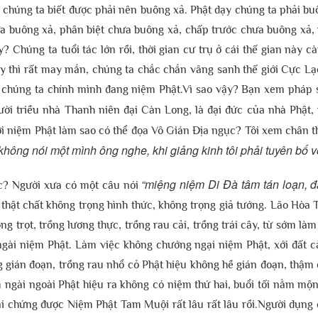
ên chúng ta biết được phải nên buông xả. Phật dạy chúng ta phải 
a buông xả, phân biệt chưa buông xả, chấp trước chưa buông xả,
Chúng ta tuổi tác lớn rồi, thời gian cư trụ ở cái thế gian này c
ậy thì rất may mắn, chúng ta chắc chắn vãng sanh thế giới Cực L
g chúng ta chính mình đang niệm Phật.Vì sao vậy? Bạn xem pháp
ười triều nhà Thanh niên đại Càn Long, là đại đức của nhà Phật, 
i niệm Phật làm sao có thể đọa Vô Gián Địa ngục? Tôi xem chân thậ
ôi không nói một mình ông nghe, khi giảng kinh tôi phải tuyên bố
“miệng niệm Di Đà tâm tán loạn, đ
ục? Người xưa có một câu nói
 thật chất không trọng hình thức, không trọng giả tướng. Lão Hòa
ng trọt, trồng lương thực, trồng rau cải, trồng trái cây, từ sớm là
ngài niệm Phật. Làm việc không chướng ngại niệm Phật, xới đất c
g gián đoạn, trồng rau nhổ cỏ Phật hiệu không hề gián đoạn, thậm c
âm ngài ngoài Phật hiệu ra không có niệm thứ hai, buổi tối nằm mộ
chứng được Niệm Phật Tam Muội rất lâu rất lâu rồi.Người dụng cô