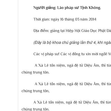
Ng
ười giảng: L
ão pháp s
ư Tịnh Không.
Thời gian: ngày 16 tháng 03 năm 2014
Địa điểm: giảng tại Hiệp Hội Giáo Dục Phật 
(Đây là bộ khoa chú giảng lần thứ 4, khi ngài ở 
Các vị pháp sư! Các vị đồng tu xin mời ngồi! 
A Xà Lê tồn niệm, ngã đệ tử Diệu Âm, thỉ tùn
chúng trung tôn.
A Xà Lê tồn niệm, ngã đệ tử Diệu Âm, thỉ tùn
chúng trung tôn,
A Xà Lê tồn niệm, ngã đệ tử Diệu Âm, thỉ tùn
chúng trung tôn.