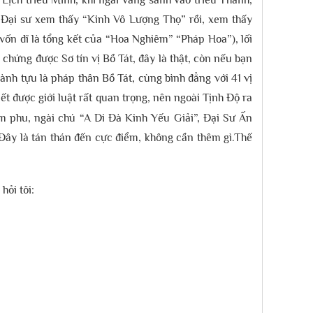
Lịch triều Minh, khi ngài vãng sanh vào triều Thanh,
g, Đại sư xem thấy “Kinh Vô Lượng Thọ” rồi, xem thấy
vốn dĩ là tổng kết của “Hoa Nghiêm” “Pháp Hoa”), lối
chứng được Sơ tín vị Bồ Tát, đây là thật, còn nếu bạn
h tựu là pháp thân Bồ Tát, cùng bình đẳng với 41 vị
 được giới luật rất quan trọng, nên ngoài Tịnh Độ ra
àm phu, ngài chú “A Di Đà Kinh Yếu Giải”, Đại Sư Ấn
n.Đây là tán thán đến cực điểm, không cần thêm gì.Thế
hỏi tôi: