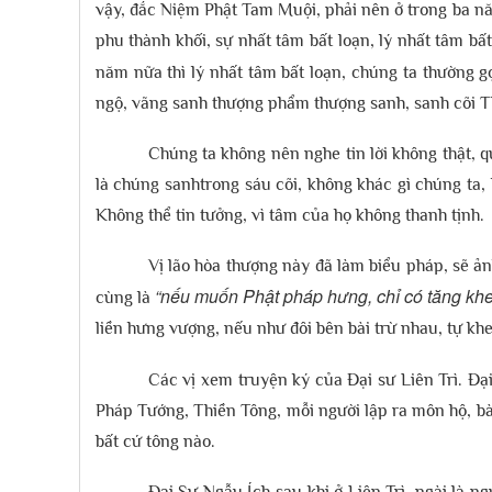
vậy, đắc Niệm Phật Tam Muội, phải nên ở trong ba n
phu thành khối, sự nhất tâm bất loạn, lý nhất tâm b
năm nữa thì lý nhất tâm bất loạn, chúng ta thường g
ngộ, vãng sanh thượng phẩm thượng sanh, sanh cõi Th
Chúng ta không nên nghe tin lời không thật, q
là chúng sanhtrong sáu cõi, không khác gì chúng ta,
Không thể tin tưởng, vì tâm của họ không thanh tịnh.
Vị lão hòa thượng này đã làm biểu pháp, sẽ 
“nếu muốn Phật pháp hưng, chỉ có tăng khe
cùng là
liền hưng vượng, nếu như đôi bên bài trừ nhau, tự khen
Các vị xem truyện ký của Đại sư Liên Trì. Đạ
Pháp Tướng, Thiền Tông, mỗi người lập ra môn hộ, bài
bất cứ tông nào.