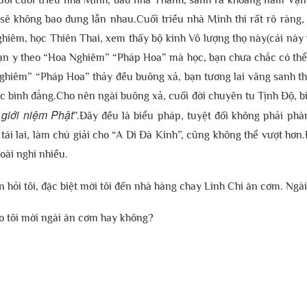
người cuối triều nhà Minh, đầu nhà Thanh, sanh ra khoảng năm Vạn 
ì sẽ không bao dung lẫn nhau.Cuối triều nhà Minh thì rất rõ ràn
iêm, học Thiên Thai, xem thấy bộ kinh Vô lượng thọ này(cái này 
 bạn y theo “Hoa Nghiêm” “Pháp Hoa” mà học, bạn chưa chắc có thể 
iêm” “Pháp Hoa” thảy đều buông xả, bạn tương lai vãng sanh thàn
bình đẳng.Cho nên ngài buông xả, cuối đời chuyên tu Tịnh Độ, biết
ì giới niệm Phật
”.Đây đều là biểu pháp, tuyệt đối không phải ph
 tái lai, làm chú giải cho “A Di Đà Kinh”, cũng không thể vượt hơ
hoài nghi nhiều.
 hỏi tôi, đặc biệt mời tôi đến nhà hàng chay Linh Chi ăn cơm. Ngài 
ao tôi mời ngài ăn cơm hay không?