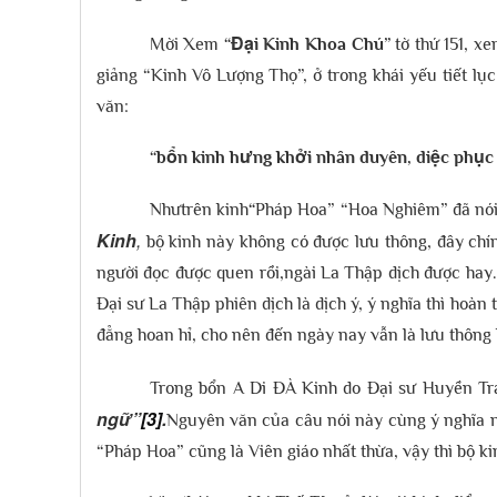
Mời Xem
“Đại Kinh Khoa Chú”
tờ thứ 151, xe
giảng “Kinh Vô Lượng Thọ”, ở trong khái yếu tiết lụ
văn:
“bổn kinh hưng khởi nhân duyên, diệc phục
Nhưtrên kinh
“
Pháp Hoa” “Hoa Nghiêm” đã nó
Kinh
,
bộ kinh này không có được lưu thông, đây chí
người đọc được quen rồi,ngài La Thập dịch được hay
Đại sư La Thập phiên dịch là dịch ý, ý nghĩa thì hoà
đẳng hoan hỉ, cho nên đến ngày nay vẫn là lưu thông
Trong bổn A Di ĐÀ Kinh do Đại sư Huyền Tr
ngữ”
[3]
.
Nguyên văn của câu nói này cùng ý nghĩa n
“Pháp Hoa” cũng là Viên giáo nhất thừa, vậy thì bộ 