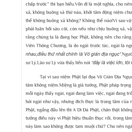
chấp trước” thì bạn hiểu.Vốn dĩ là một nghĩa, cho n
xả, không buông xả thứ nào, khởi tâm động niệm chư
thể không buông xả không? Không thể nào!Vì sao vậy? 
phải luân hồi sáu cõi, còn nếu như chịu buông xả, v
rằng chúng ta là đang học Phật, không nên cho rằn
Viên Thông Chương, là do ngài trước tác, ngài là ng
nhau,điều thứ nhất chính là Vô gián địa ngục”
.Ngườ
“đây là việc lớn, t
sư Lý.Lão sư Lý vừa thấy liền nói
Tại vì sao niệm Phật lại đọa Vô Gián Địa Ng
tâm không niệm.Miệng là giả tướng, Phật pháp trọng
mỗi ngày thấy ngài, ngài đang làm việc, ngài đang trồ
hỏi ngài như vậy, nhưng đích thực là trong tâm của 
Phật, ngẩng đầu lên thì A Di Đà Phật, chân thật khôn
tưởng điều này vì Phật hiệu thuần thục rồi, trong t
này làm sao không được tam muội chứ? Cho nên ngài 