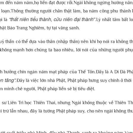
ăm đến năm năm,họ liền đạt được rồi.Ngài không ngừng hướng nân
ất loạn.Thông thường người chân thật làm, ba năm công phu thành
“thất niên tiểu thành, cửu niên đại thành
ọi là
”.Lý nhất tâm bất l
ật Báo Trang Nghiêm, tự tại vãng sanh.
uỷ thần có thể dựa vào thân (nhập thân) nên khi họ nói ra không t
 không mạnh hơn chúng ta bao nhiêu, lời nói của những người phụ
ảnh hưởng chín ngàn năm mạt pháp của Thế Tôn.Đây là A Di Đà Phậ
n tăng”.
Đây là việc lớn nhà Phật, Phật pháp hưng suy chính ở thời
 mình chê người, Phật pháp liền sẽ bị tiêu diệt.
i sư Liên Trì học Thiên Thai, nhưng Ngài không thuộc về Thiên Th
 trừ lẫn nhau, đây là tướng Phật pháp suy, cho nên ngài không th