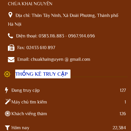
CHÙA KHAI NGUYÊN
Địa chỉ:
Thôn Tây Ninh, Xã Đoài Phương, Thành phố
Hà Nội
Điện thoại:
0383.116.883 - 0967.914.696
Fax:
02433 610 897
Email:
chuakhainguyen @ gmail.com
THỐNG KÊ TRUY CẬP
Đang truy cập
127
Máy chủ tìm kiếm
1
Khách viếng thăm
126
Hôm nay
22,384