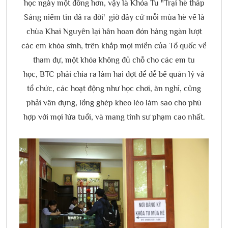
học ngày một đông hơn, vậy là Khóa Tu "Trại hè thắp
Sáng niềm tin đã ra đời' giờ đây cứ mỗi mùa hè về là
chùa Khai Nguyên lại hân hoan đón hàng ngàn lượt
các em khóa sinh, trên khắp mọi miền của Tổ quốc về
tham dự, một khóa không đủ chỗ cho các em tu
học, BTC phải chia ra làm hai đợt để dễ bề quản lý và
tổ chức, các hoạt động như học chơi, ăn nghỉ, cũng
phải vân dụng, lồng ghép kheo léo làm sao cho phù
hợp với mọi lứa tuổi, và mang tính sư phạm cao nhất.