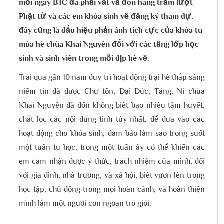
mỗi ngày BTC đã phải vất vả đón hàng trăm lượt
Phật tử và các em khóa sinh về đăng ký tham dự,
đây cũng là dấu hiệu phản ánh tích cực của khóa tu
mùa hè chùa Khai Nguyên đối với các tầng lớp học
sinh và sinh viên trong mỗi dịp hè về.
Trải qua gần 10 năm duy trì hoạt động trại hè thắp sáng
niềm tin đã được Chư tôn, Đại Đức, Tăng, Ni chùa
Khai Nguyên đã dồn không biết bao nhiêu tâm huyết,
chắt lọc các nội dung tinh túy nhất, để đưa vào các
hoạt động cho khóa sinh, đảm bảo làm sao trong suốt
một tuần tu học, trong một tuần ấy có thể khiến các
em cảm nhận được ý thức, trách nhiệm của mình, đối
với gia đình, nhà trường, và xã hội, biết vươn lên trong
học tập, chủ động trong mọi hoàn cảnh, và hoàn thiện
mình làm một người con ngoan trò giỏi.