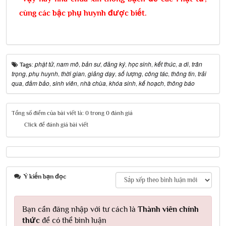
cùng các bậc phụ huynh được biết.
phật tử
nam mô
bản sư
đăng ký
học sinh
kết thúc
a di
trân
Tags:
,
,
,
,
,
,
,
trọng
phụ huynh
thời gian
giảng dạy
số lượng
công tác
thông tin
trải
,
,
,
,
,
,
,
qua
đảm bảo
sinh viên
nhà chùa
khóa sinh
kế hoạch
thông báo
,
,
,
,
,
,
Tổng số điểm của bài viết là: 0 trong 0 đánh giá
Click để đánh giá bài viết
Ý kiến bạn đọc
Bạn cần đăng nhập với tư cách là
Thành viên chính
thức
để có thể bình luận