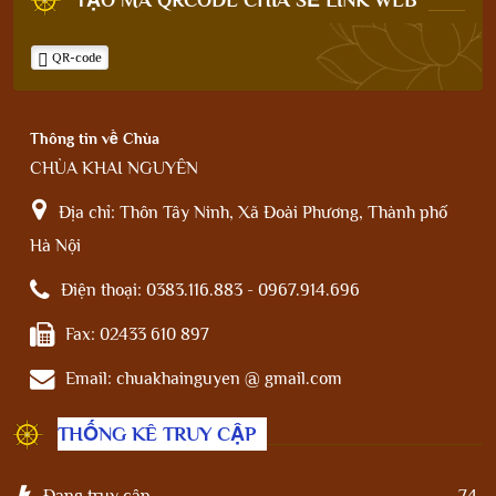
QR-code
Thông tin về Chùa
CHÙA KHAI NGUYÊN
Địa chỉ:
Thôn Tây Ninh, Xã Đoài Phương, Thành phố
Hà Nội
Điện thoại:
0383.116.883 - 0967.914.696
Fax:
02433 610 897
Email:
chuakhainguyen @ gmail.com
THỐNG KÊ TRUY CẬP
Đang truy cập
74