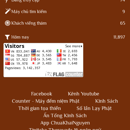
Máy chủ tìm kiếm
9
Khách viếng thăm
65
Hôm nay
11,897
Facebook
Kênh Youtube
Counter - Máy đếm niệm Phật
Kinh Sách
Thời gian tọa thiền
Số lần Lạy Phật
Ấn Tống Kinh Sách
App ChuaKhaiNguyen
Tipiṭaka Theravada 16 ngôn ngữ