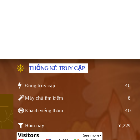
THỐNG KÊ TRUY CẬP
Đang truy cập
46
Máy chủ tìm kiếm
6
Khách viếng thăm
40
Hôm nay
51,229