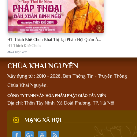
HT Thích Khế Chơn Khai Thị Tại Pháp Hội Quán Âm TTHN Xuân Bính Ngọ 2026 - Chùa Khai Nguyên
HT Thích Khế Chơn
74 lượt xem
CHÙA KHAI NGUYÊN
Xây dựng từ : 2010 - 2026, Ban Thông Tin - Truyền Thông
Chùa Khai Nguyên.
CÔNG TY TNHH VĂN HÓA PHẨM PHẬT GIÁO TẢN VIÊN
Địa chỉ: Thôn Tây Ninh, Xã Đoài Phương, TP. Hà Nội
MẠNG XÃ HỘI