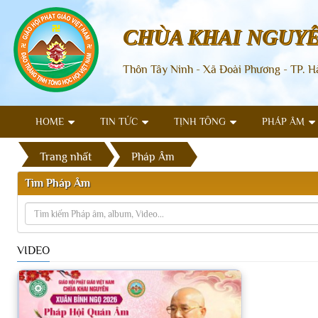
CHÙA KHAI NGUY
Thôn Tây Ninh - Xã Đoài Phương - TP. H
HOME
TIN TỨC
TỊNH TÔNG
PHÁP ÂM
Trang nhất
Pháp Âm
Tìm Pháp Âm
VIDEO