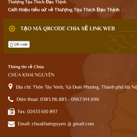
Thượng Tọa Thích Đạo Thịnh
Giới thiệu tiểu sử về Thượng Tọa Thích Đạo Thịnh
TẠO MÃ QRCODE CHIA SẺ LINK WEB
QR-code
Thông tin về Chùa
CHÙA KHAI NGUYÊN
Địa chỉ:
Thôn Tây Ninh, Xã Đoài Phương, Thành phố Hà Nộ
Điện thoại:
0383.116.883 - 0967.914.696
Fax:
02433 610 897
Email:
chuakhainguyen @ gmail.com