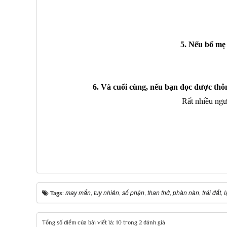
5. Nếu bố mẹ
6. Và cuối cùng, nếu bạn đọc được thôn
Rất nhiều ng
may mắn
tuy nhiên
số phận
than thở
phàn nàn
trái đất
l
Tags:
,
,
,
,
,
,
Tổng số điểm của bài viết là: 10 trong 2 đánh giá