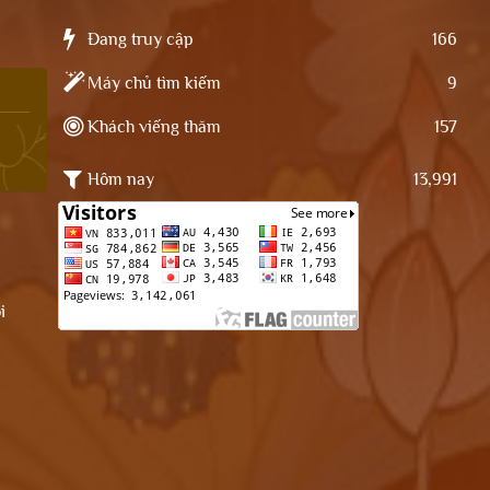
Đang truy cập
166
Máy chủ tìm kiếm
9
Khách viếng thăm
157
Hôm nay
13,991
i