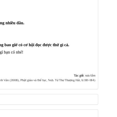
ng nhiều đâu.
g bao giờ có cơ hội đọc được thứ gì cả.
ì bạn có nhé!
Tác giả:
sưu tầm
nh Vân (2008), Phật giáo và thế tục, Nxb. Từ Thư Thượng Hải, tr.181-184)