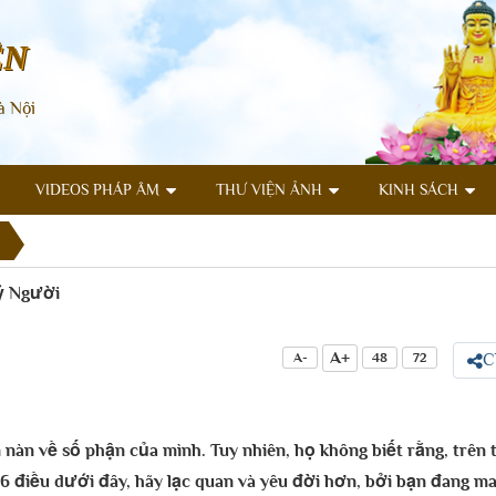
ÊN
à Nội
VIDEOS PHÁP ÂM
THƯ VIỆN ẢNH
KINH SÁCH
ỷ Người
A+
A-
48
72
C
 nàn về số phận của mình. Tuy nhiên, họ không biết rằng, trên
 điều dưới đây, hãy lạc quan và yêu đời hơn, bởi bạn đang may