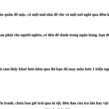
áo quần để mặc, có một mái nhà để che và một nơi nghỉ qua đêm l
ền ban phát cho người nghèo, có tiền để dành trong ngân hàng, bạn 
và cảm thấy khoẻ hơn hôm qua thì bạn đã may mắn hơn 1 triệu ngư
n tranh, chưa bao giờ trải qua tù tội, đớn đau của tra tấn hay vậ