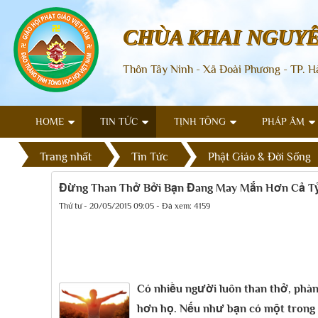
CHÙA KHAI NGUY
Thôn Tây Ninh - Xã Đoài Phương - TP. H
HOME
TIN TỨC
TỊNH TÔNG
PHÁP ÂM
Trang nhất
Tin Tức
Phật Giáo & Đời Sống
Đừng Than Thở Bởi Bạn Đang May Mắn Hơn Cả T
Thứ tư - 20/05/2015 09:05 - Đã xem: 4159
Có nhiều người luôn than thở, phàn
hơn họ. Nếu như bạn có một trong 6