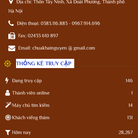
Địa chỉ:
Thôn Tây Ninh, Xã Đoài Phương, Thành phố
Hà Nội
Điện thoại:
0383.116.883 - 0967.914.696
Fax:
02433 610 897
Email:
chuakhainguyen @ gmail.com
THỐNG KÊ TRUY CẬP
Đang truy cập
146
Thành viên online
1
Máy chủ tìm kiếm
14
Khách viếng thăm
131
Hôm nay
28,267