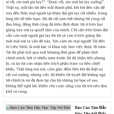
sĩ rồi, xin mời giơ tay?”. “Được rồi, xin mời bỏ tay xuống!”.
Thật sự, mỗi lần tôi đến mỗi thành phố, khi hỏi đến vấn đề
này đều thấy mọi người tại khán đài giơ tay rất nhiều, trong
lòng tôi rất hỗn loạn. Dù đã rất sám hối nhưng tôi cũng rất
đau lòng, đồng thời cũng đã kiên định được tôi ở trên bục
giảng này nói ra quyết tâm của mình. Chỉ cần trên khán đài
vẫn còn một người giơ tay thì tôi sẽ còn ở trên giảng đài
mãi mãi nói ra vấn đề này. Xin cảm ơn mọi người! Tôi đến
từ Liêu Ninh, là một bác sĩ khoa nội, làm việc được 18 năm.
Tôi đã phải trải qua một khoảng thời gian để phản tỉnh
chính mình, bởi vì nhiều năm trước tôi đã nhận tiền phong
bì, vả lại tôi còn nhận tiền trích phần trăm và tiền chiết
khấu. Thật lòng mà nói, cảm giác đếm tiền khi đó thật sự
rất vui sướng, nhưng việc đó khiến tôi tuyệt đối không ngờ
tới chính là nó đã đem lại cho tôi những tai họa về sau
không thể nghĩ tới, khiến cho cuộc sống của tôi trở nên đau
khổ vô cùng.
Báo Cáo Tâm Đắc
Học Tập Nữ Đức