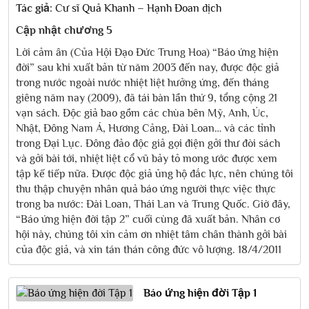
Tác giả:
Cư sĩ Quả Khanh – Hạnh Đoan dịch
Cập nhật chương 5
Lời cảm ân (Của Hội Đạo Đức Trung Hoa) “Báo ứng hiện
đời” sau khi xuất bản từ năm 2003 đến nay, được độc giả
trong nước ngoài nước nhiệt liệt hưởng ứng, đến tháng
giêng năm nay (2009), đã tái bàn lần thứ 9, tổng cộng 21
vạn sách. Độc giả bao gồm các chùa bên Mỹ, Anh, Úc,
Nhật, Đông Nam Á, Hương Cảng, Đài Loan… và các tỉnh
trong Đại Lục. Đông đảo độc giả gọi điện gởi thư đòi sách
và gởi bài tới, nhiệt liệt cổ vũ bảy tỏ mong ước được xem
tập kế tiếp nữa. Được độc giả ủng hộ đắc lực, nên chúng tôi
thu thập chuyện nhân quả báo ứng người thực việc thực
trong ba nước: Đài Loan, Thái Lan và Trung Quốc. Giờ đây,
“Báo ứng hiện đời tập 2” cuối cùng đã xuất bản. Nhân cơ
hội này, chúng tôi xin cảm ơn nhiệt tâm chân thành gởi bài
của độc giả, và xin tán thán công đức vô lượng. 18/4/2011
Báo ứng hiện đời Tập 1