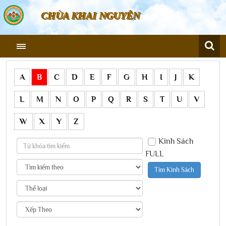
CHÙA KHAI NGUYÊN
A
B
C
D
E
F
G
H
I
J
K
L
M
N
O
P
Q
R
S
T
U
V
W
X
Y
Z
Kinh Sách
FULL