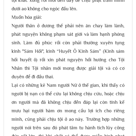
tội khác xong rồi mới đến đây để chịu phạt trầm mình
dưới ao không cho ngóc đầu lên.
Muốn hóa giải:
Người thân ở dương thế phải nên ăn chay làm lành,
phát nguyện không phạm sát giới và làm hạnh phóng
sinh. Làm đủ phúc rồi còn phải thường xuyên tụng
kinh "Sám Hối", kinh “Huyết Ô Kinh Sám” (Kinh sám
hối huyết ô) rồi xin phát nguyện hồi hướng cho Tội
Nhân thì Tội nhân mới mong được giải tội và có cơ
duyên để đi đầu thai.
Lại có những kẻ Nam người Nữ ở thế gian, khi thấy có
người bị nạn có thể cứu lại không chịu cứu, hoặc chịu
ơn người mà đã không chịu đền đáp lại còn tính kế
mưu hại người hàm ơn mong cầu lợi ích cho riêng
mình, cũng phải chịu tội ở ao này. Trường hợp những
người nói trên sau đó phát tâm tu hành tích lũy công