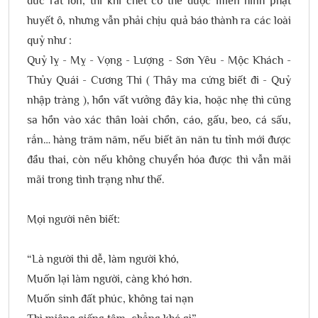
đức rất lớn, thì khi chết có thể được miễn hình phạt
huyết ô, nhưng vẫn phải chịu quả báo thành ra các loài
quỷ như :
Quỷ lỵ - Mỵ - Vọng - Lượng - Sơn Yêu - Mộc Khách -
Thủy Quái - Cương Thi ( Thây ma cứng biết đi - Quỷ
nhập tràng ), hồn vất vưởng đây kia, hoặc nhẹ thì cũng
sa hồn vào xác thân loài chồn, cáo, gấu, beo, cá sấu,
rắn… hàng trăm năm, nếu biết ăn năn tu tỉnh mới được
đầu thai, còn nếu không chuyển hóa được thì vẫn mãi
mãi trong tình trạng như thế.
Mọi người nên biết:
“Là người thì dễ, làm người khó,
Muốn lại làm người, càng khó hơn.
Muốn sinh đất phúc, không tai nạn