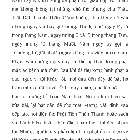
Nam hay Nữ, khi sống đã phạm tội giao hợp với nhau
mà không kiêng tại những chỗ thờ phụng chư Phật,
Trời, Đất, Thánh, Thần. Cũng không chịu kiêng cữ vào
những ngày vía hay giờ kiêng. Thí dụ như ngày 14, 15
trong tháng Năm, ngày mùng 3 và 13 trong tháng Tám,
ngày mùng 10 tháng Mười. Năm ngày ấy gọi là
“Chưởng tử giới nhật” (ngày kiêng của việc tạo ra con).
Phạm vào những ngày này, có thể bị Thần trừng phạt
mắc ác bệnh mà chết. Sau khi đã thụ xong hình phạt ở
các ngục vì tội khác rồi, mới đưa đến đây để bắt họ
trầm mình dưới Huyết Ô Trì này, chẳng cho lên bờ.
Lại có những kẻ hoặc Nam hoặc Nữ có tính hiếu sát
bừa bãi, lại bất cẩn để cho máu vương vãi, dính vào
bếp táo, nơi điện thờ Phật Tiên Thần Thánh, hoặc sách
vở thánh hiền, hoặc chén đĩa ở bàn thờ… thì đều phạm
tội. Những người này phải chịu hình phạt ở các điện về