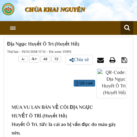
CHÙA KHAI NGUYÊN
Địa Ngục Huyết Ô Trì (Huyết Hồ)
Thứ hai - 19/11/2018 17:51 - Đã xem: 15993
A+
A-
48
72
Chia sẻ
QR-code
MÙA VU LAN BÀN VỀ CÕI ĐỊA NGỤC
HUYẾT Ô TRÌ (Huyết Hồ)
Huyết Ô Trì, tức là cái ao bị vẩn đục do máu gây
nên.