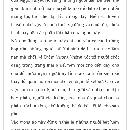
của Ngục Huyết Hồ rằng những người đàn bà trên thế
gian, khi sinh nở máu huyết làm ô uế đất cát nên phải
mang tội, lúc chết bị đẩy xuống đây. Hiểu và tuyên
truyền như vậy là chưa thực sự đúng và chưa đủ, chưa
trình bày hết các phần tội nhân của ngục này.
Nói cho đúng là ở ngục này chỉ chủ yếu có các trường
hợp như những người nữ khi sinh đẻ bị trục trặc lâm
nạn mà chết, vì Diêm Vương không xét tội người chết
đang trong trạng thái ô uế, nên mới cho đến đây chờ
cho đủ mười ngày người ấy tỉnh táo, tắm rửa sạch sẻ
thay đổi quần áo rồi mới cho lên điện để xét xử. Còn về
việc làm ra sự ô uế, nếu có, thì người sản phụ chỉ chịu
bảy phần, người gia trưởng của nhà đó phải chịu ba
phần trách nhiệm, chứ không thể đổ hết tội lỗi cho sản
phụ.
Vào trong ao này đúng nghĩa là những người bất luận