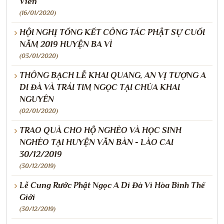
Viên
(16/01/2020)
HỘI NGHỊ TỔNG KẾT CÔNG TÁC PHẬT SỰ CUỐI
NĂM 2019 HUYỆN BA VÌ
(03/01/2020)
THÔNG BẠCH LỄ KHAI QUANG, AN VỊ TƯỢNG A
DI ĐÀ VÀ TRÁI TIM NGỌC TẠI CHÙA KHAI
NGUYÊN
(02/01/2020)
TRAO QUÀ CHO HỘ NGHÈO VÀ HỌC SINH
NGHÈO TẠI HUYỆN VĂN BÀN - LÀO CAI
30/12/2019
(30/12/2019)
Lễ Cung Rước Phật Ngọc A Di Đà Vì Hòa Bình Thế
Giới
(30/12/2019)