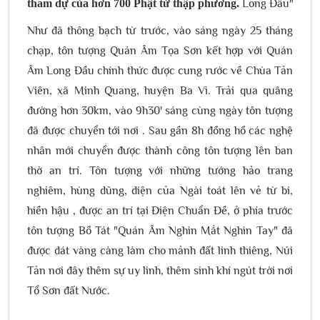
tham dự của hơn 700 Phật tử thập phương.
Như đã thông bạch từ trước, vào sáng ngày 25 tháng
chạp, tôn tượng Quán Âm Tọa Sơn kết hợp với Quán
Âm Long Đầu chính thức được cung rước về Chùa Tản
Viên, xã Minh Quang, huyện Ba Vì. Trải qua quãng
đường hơn 30km, vào 9h30' sáng cùng ngày tôn tượng
đã được chuyển tới nơi . Sau gần 8h đồng hồ các nghệ
nhân mới chuyển được thành công tôn tượng lên ban
thờ an trí. Tôn tượng với những tướng hảo trang
nghiêm, hùng dũng, diện của Ngài toát lên vẻ từ bi,
hiền hậu , được an trí tại Điện Chuẩn Đề, ở phía trước
tôn tượng Bồ Tát "Quán Âm Nghìn Mắt Nghìn Tay" đã
được dát vàng càng làm cho mảnh đất linh thiêng, Núi
Tản nơi đây thêm sự uy linh, thêm sinh khí ngút trời nơi
Tổ Sơn đất Nước.