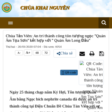
CHÙA KHAI NGUYÊN
Chùa Tản Viên: An trí thành công tôn tượng ngọc "Quán
Âm Tọa Sơn" kết hợp với " Quán Âm Long Đầu"
Thứ hai - 20/01/2020 07:04 - Đã xem: 4054
A+
A-
48
72
Chia sẻ
QR-code
Ngày 25 tháng chạp năm Kỷ Hợi, Tôn tượng Quán
Âm bằng Ngọc bích nephrite canada đã được an trí
thành công tại Điện Chuẩn Đề Chùa Tản Viên với sự