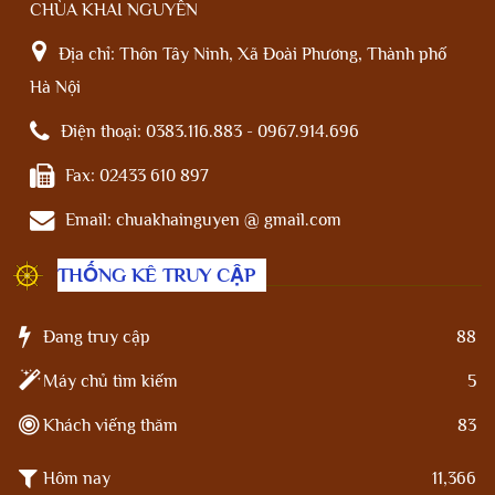
CHÙA KHAI NGUYÊN
Địa chỉ:
Thôn Tây Ninh, Xã Đoài Phương, Thành phố
Hà Nội
Điện thoại:
0383.116.883 - 0967.914.696
Fax:
02433 610 897
Email:
chuakhainguyen @ gmail.com
THỐNG KÊ TRUY CẬP
Đang truy cập
88
Máy chủ tìm kiếm
5
Khách viếng thăm
83
Hôm nay
11,366