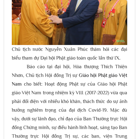
Chủ tịch nước Nguyễn Xuân Phúc thăm hỏi các đại
biểu tham dự Đại hội Phật giáo toàn quốc lần thứ IX.
Báo cáo tại đại hội, Hòa thượng Thích Thiện
Nhơn, Chủ tịch Hội đồng Trị sự
Giáo hội Phật giáo Việt
Nam
cho biết: Hoạt động Phật sự của Giáo hội Phật
giáo Việt Nam trong nhiệm kỳ VIII (2017-2022) vừa qua
phải đối diện với nhiều khó khăn, thách thức do sự ảnh
hưởng nghiêm trọng của đại dịch Covid-19. Mặc dù
vậy, dưới sự lãnh đạo, chỉ đạo của Ban Thường trực Hội
đồng Chứng minh, sự điều hành linh hoạt, sáng tạo Ban
Thường trực Hội đồng Trị sự, các ban, viện Trung