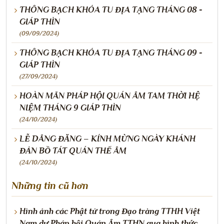
THÔNG BẠCH KHÓA TU ĐỊA TẠNG THÁNG 08 -
GIÁP THÌN
(09/09/2024)
THÔNG BẠCH KHÓA TU ĐỊA TẠNG THÁNG 09 -
GIÁP THÌN
(27/09/2024)
HOÀN MÃN PHÁP HỘI QUÁN ÂM TAM THỜI HỆ
NIỆM THÁNG 9 GIÁP THÌN
(24/10/2024)
LỄ DÂNG ĐĂNG – KÍNH MỪNG NGÀY KHÁNH
ĐẢN BỒ TÁT QUÁN THẾ ÂM
(24/10/2024)
Những tin cũ hơn
Hình ảnh các Phật tử trong Đạo tràng TTHH Việt
Nam dự Pháp hội Quán Âm TTHN qua hình thức