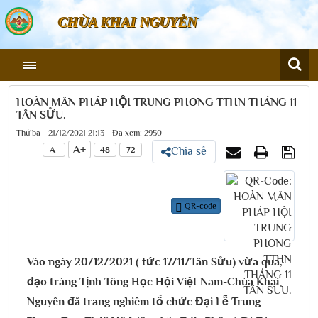
CHÙA KHAI NGUYÊN
HOÀN MÃN PHÁP HỘI TRUNG PHONG TTHN THÁNG 11
TÂN SỬU.
Thứ ba - 21/12/2021 21:13 - Đã xem: 2950
A+
A-
48
72
Chia sẻ
QR-code
Vào ngày 20/12/2021 ( tức 17/11/Tân Sửu) vừa qua,
đạo tràng Tịnh Tông Học Hội Việt Nam-Chùa Khai
Nguyên đã trang nghiêm tổ chức Đại Lễ Trung