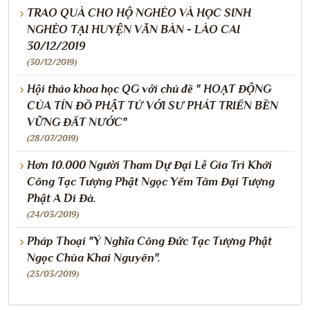
TRAO QUÀ CHO HỘ NGHÈO VÀ HỌC SINH
NGHÈO TẠI HUYỆN VĂN BÀN - LÀO CAI
30/12/2019
(30/12/2019)
Hội thảo khoa học QG với chủ đề " HOẠT ĐỘNG
CỦA TÍN ĐỒ PHẬT TỬ VỚI SƯ PHÁT TRIỂN BỀN
VỮNG ĐẤT NƯỚC"
(28/07/2019)
Hơn 10.000 Người Tham Dự Đại Lễ Gia Trì Khởi
Công Tạc Tượng Phật Ngọc Yểm Tâm Đại Tượng
Phật A Di Đà.
(24/03/2019)
Pháp Thoại "Ý Nghĩa Công Đức Tạc Tượng Phật
Ngọc Chùa Khai Nguyên".
(23/03/2019)