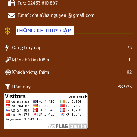
Fax:
02433 610 897
Email:
chuakhainguyen @ gmail.com
THỐNG KÊ TRUY CẬP
Đang truy cập
73
Máy chủ tìm kiếm
11
Khách viếng thăm
62
Hôm nay
38,935