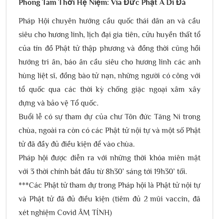
Phong Tam Thời Hệ Niệm: Vía Đức Phật A Di Đà
Pháp Hội chuyên hướng cầu quốc thái dân an và cầu
siêu cho hương linh, lịch đại gia tiên, cửu huyền thất tổ
của tín đồ Phật tử thập phương và đồng thời cũng hồi
hướng tri ân, báo ân cầu siêu cho hương linh các anh
hùng liệt sĩ, đồng bào tử nạn, những người có công với
tổ quốc qua các thời kỳ chống giặc ngoại xâm xây
dựng và bảo vệ Tổ quốc.
Buổi lễ có sự tham dự của chư Tôn đức Tăng Ni trong
chùa, ngoài ra còn có các Phật tử nội tự và một số Phật
tử đã đầy đủ điều kiện để vào chùa.
Pháp hội được diễn ra với những thời khóa miên mật
với 3 thời chính bắt đầu từ 8h30’ sáng tới 19h30’ tối.
***Các Phật tử tham dự trong Pháp hội là Phật tử nội tự
và Phật tử đã đủ điều kiện (tiêm đủ 2 mũi vaccin, đã
xét nghiệm Covid ÂM TÍNH)