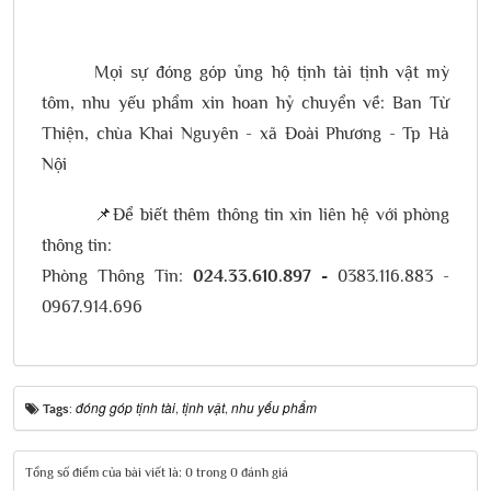
Mọi sự đóng góp ủng hộ tịnh tài tịnh vật mỳ
tôm, nhu yếu phẩm xin hoan hỷ chuyển về: Ban Từ
Thiện, chùa Khai Nguyên - xã Đoài Phương - Tp Hà
Nội
📌Để biết thêm thông tin xin liên hệ với phòng
thông tin:
Phòng Thông Tin:
024.33.610.897 -
0383.116.883 -
0967.914.696
đóng góp tịnh tài
tịnh vật
nhu yếu phẩm
Tags:
,
,
Tổng số điểm của bài viết là: 0 trong 0 đánh giá