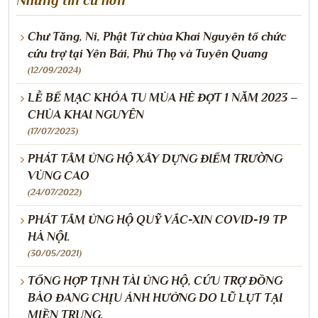
Chư Tăng, Ni, Phật Tử chùa Khai Nguyên tổ chức
cứu trợ tại Yên Bái, Phú Thọ và Tuyên Quang
(12/09/2024)
LỄ BẾ MẠC KHÓA TU MÙA HÈ ĐỢT 1 NĂM 2023 –
CHÙA KHAI NGUYÊN
(17/07/2023)
PHÁT TÂM ỦNG HỘ XÂY DỰNG ĐIỂM TRƯỜNG
VÙNG CAO
(24/07/2022)
PHÁT TÂM ỦNG HỘ QUỸ VẮC-XIN COVID-19 TP
HÀ NỘI.
(30/05/2021)
TỔNG HỢP TỊNH TÀI ỦNG HỘ, CỨU TRỢ ĐỒNG
BÀO ĐANG CHỊU ẢNH HƯỞNG DO LŨ LỤT TẠI
MIỀN TRUNG.