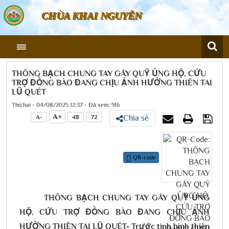
CHÙA KHAI NGUYÊN
THÔNG BẠCH CHUNG TAY GÂY QUỸ ỦNG HỘ, CỨU
TRỢ ĐỒNG BÀO ĐANG CHỊU ẢNH HƯỞNG THIÊN TAI
LŨ QUÉT
Thứ hai - 04/08/2025 12:37 - Đã xem: 916
A+
A-
48
72
Chia sẻ
QR-code
THÔNG BẠCH CHUNG TAY GÂY QUỸ ỦNG
HỘ, CỨU TRỢ ĐỒNG BÀO ĐANG CHỊU ẢNH
HƯỞNG THIÊN TAI LŨ QUÉT- Trước tình hình thiên