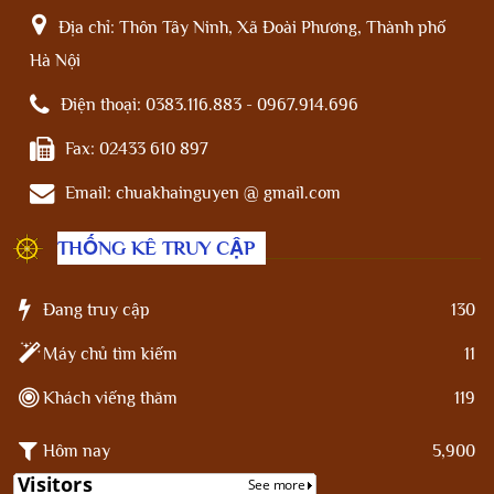
Địa chỉ:
Thôn Tây Ninh, Xã Đoài Phương, Thành phố
Hà Nội
Điện thoại:
0383.116.883 - 0967.914.696
Fax:
02433 610 897
Email:
chuakhainguyen @ gmail.com
THỐNG KÊ TRUY CẬP
Đang truy cập
130
Máy chủ tìm kiếm
11
Khách viếng thăm
119
Hôm nay
5,900