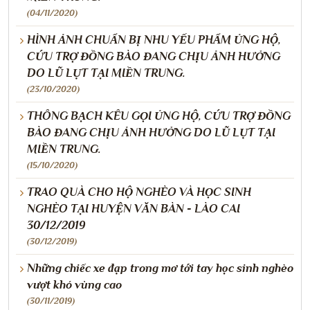
(04/11/2020)
HÌNH ẢNH CHUẨN BỊ NHU YẾU PHẨM ỦNG HỘ,
CỨU TRỢ ĐỒNG BÀO ĐANG CHỊU ẢNH HƯỞNG
DO LŨ LỤT TẠI MIỀN TRUNG.
(23/10/2020)
THÔNG BẠCH KÊU GỌI ỦNG HỘ, CỨU TRỢ ĐỒNG
BÀO ĐANG CHỊU ẢNH HƯỞNG DO LŨ LỤT TẠI
MIỀN TRUNG.
(15/10/2020)
TRAO QUÀ CHO HỘ NGHÈO VÀ HỌC SINH
NGHÈO TẠI HUYỆN VĂN BÀN - LÀO CAI
30/12/2019
(30/12/2019)
Những chiếc xe đạp trong mơ tới tay học sinh nghèo
vượt khó vùng cao
(30/11/2019)